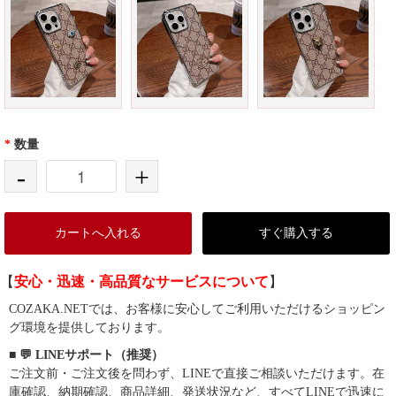
*
数量
-
+
カートへ入れる
すぐ購入する
【
安心・迅速・高品質なサービスについて
】
COZAKA.NETでは、お客様に安心してご利用いただけるショッピン
グ環境を提供しております。
■ 💬 LINEサポート（推奨）
ご注文前・ご注文後を問わず、LINEで直接ご相談いただけます。在
庫確認、納期確認、商品詳細、発送状況など、すべてLINEで迅速に