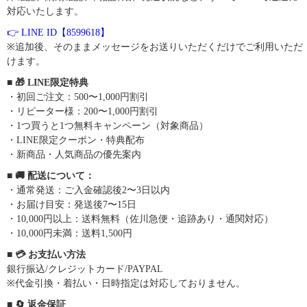
対応いたします。
👉 LINE ID【8599618】
※追加後、そのままメッセージをお送りいただくだけでご利用いただ
けます。
■ 🎁 LINE限定特典
・初回ご注文：500〜1,000円割引
・リピーター様：200〜1,000円割引
・1つ買うと1つ無料キャンペーン（対象商品）
・LINE限定クーポン・特典配布
・新商品・人気商品の優先案内
■ 🚚 配送について：
・通常発送：ご入金確認後2〜3日以内
・お届け目安：発送後7〜15日
・10,000円以上：送料無料（佐川急便・追跡あり・通関対応）
・10,000円未満：送料1,500円
■ 💳 お支払い方法
銀行振込/クレジットカード/PAYPAL
※代金引換・着払い・日時指定は対応しておりません。
■ 🔄 返金保証