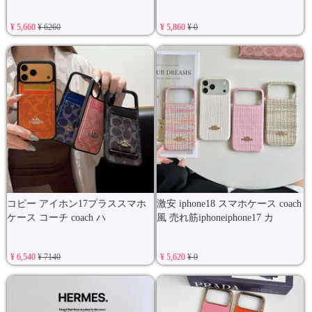
¥ 5,660
¥ 6260
¥ 5,860
¥ 0
コピー アイホン17プラススマホ
激安 iphone18 スマホケース coach
ケース コーチ coach ハ
風 売れ筋iphoneiphone17 カ
¥ 6,540
¥ 7140
¥ 5,620
¥ 0