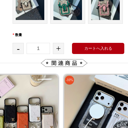
*
数量
-
+
カートへ入れる
-10%