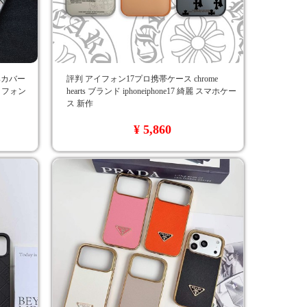
tsカバー
評判 アイフォン17プロ携帯ケース chrome
アイフォン
hearts ブランド iphoneiphone17 綺麗 スマホケー
ス 新作
¥ 5,860