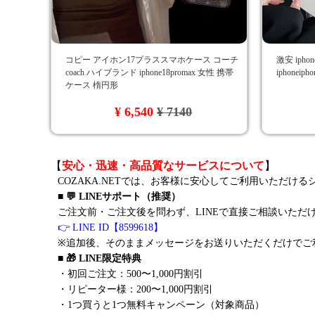
コピー アイホン17プラススマホケース コーチ
激安 ipho
coach ハイブランド iphone18promax 女性 携帯
iphonei
ケース 楕円形
¥ 6,540
¥ 7140
【
安心・迅速・高品質なサービスについて
】
COZAKA.NETでは、お客様に安心してご利用いただけ
■ 💬 LINEサポート（推奨）
ご注文前・ご注文後を問わず、LINEで直接ご相談いただ
👉 LINE ID【8599618】
※追加後、そのままメッセージをお送りいただくだけでご
■ 🎁 LINE限定特典
・初回ご注文：500〜1,000円割引
・リピーター様：200〜1,000円割引
・1つ買うと1つ無料キャンペーン（対象商品）