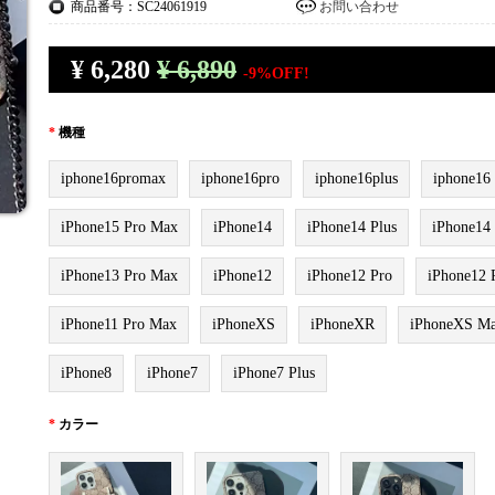
商品番号：SC24061919
お問い合わせ
¥
6,280
¥ 6,890
-9%OFF!
*
機種
iphone16promax
iphone16pro
iphone16plus
iphone16
iPhone15 Pro Max
iPhone14
iPhone14 Plus
iPhone14
iPhone13 Pro Max
iPhone12
iPhone12 Pro
iPhone12 
iPhone11 Pro Max
iPhoneXS
iPhoneXR
iPhoneXS M
iPhone8
iPhone7
iPhone7 Plus
*
カラー