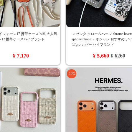
イフォーン17 携帯ケース lv風 大人気
マゼンタ クロームハーツ chrome hear
17 携帯ケースハイブランド
iphoneiphone17 オシャレ おすすめ 
17pro カバー ハイブランド
¥ 7,170
¥ 5,660
¥ 6260
-10%