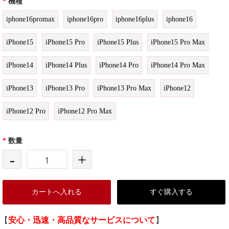
*
機種
iphone16promax
iphone16pro
iphone16plus
iphone16
iPhone15
iPhone15 Pro
iPhone15 Plus
iPhone15 Pro Max
iPhone14
iPhone14 Plus
iPhone14 Pro
iPhone14 Pro Max
iPhone13
iPhone13 Pro
iPhone13 Pro Max
iPhone12
iPhone12 Pro
iPhone12 Pro Max
*
数量
-
+
カートへ入れる
すぐ購入する
【
安心・迅速・高品質なサービスについて
】