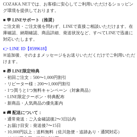
COZAKA.NETでは、お客様に安心してご利用いただけるショッピン
グ環境を提供しております。
■ 💬 LINEサポート（推奨）
ご注文前・ご注文後を問わず、LINEで直接ご相談いただけます。在
庫確認、納期確認、商品詳細、発送状況など、すべてLINEで迅速に
対応いたします。
👉 LINE ID【8599618】
※追加後、そのままメッセージをお送りいただくだけでご利用いただ
けます。
■ 🎁 LINE限定特典
・初回ご注文：500〜1,000円割引
・リピーター様：200〜1,000円割引
・1つ買うと1つ無料キャンペーン（対象商品）
・LINE限定クーポン・特典配布
・新商品・人気商品の優先案内
■ 🚚 配送について：
・通常発送：ご入金確認後2〜3日以内
・お届け目安：発送後7〜15日
・10,000円以上：送料無料（佐川急便・追跡あり・通関対応）