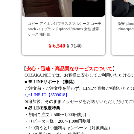
コピー アイホン17プラススマホケース コーチ
激安 ipho
coach ハイブランド iphone18promax 女性 携帯
iphonei
ケース 楕円形
¥ 6,540
¥ 7140
【
安心・迅速・高品質なサービスについて
】
COZAKA.NETでは、お客様に安心してご利用いただけ
■ 💬 LINEサポート（推奨）
ご注文前・ご注文後を問わず、LINEで直接ご相談いただ
👉 LINE ID【8599618】
※追加後、そのままメッセージをお送りいただくだけでご
■ 🎁 LINE限定特典
・初回ご注文：500〜1,000円割引
・リピーター様：200〜1,000円割引
・1つ買うと1つ無料キャンペーン（対象商品）