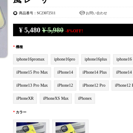
商品番号：SC23072511
お問い合わせ
¥
5,480
¥ 5,980
-8%OFF!
*
機種
iphone16promax
iphone16pro
iphone16plus
iphone16
iPhone15 Pro Max
iPhone14
iPhone14 Plus
iPhone14
iPhone13 Pro Max
iPhone12
iPhone12 Pro
iPhone12 
iPhoneXR
iPhoneXS Max
iPhonex
*
カラー