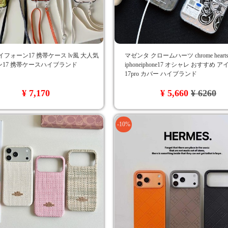
イフォーン17 携帯ケース lv風 大人気
マゼンタ クロームハーツ chrome hear
17 携帯ケースハイブランド
iphoneiphone17 オシャレ おすすめ 
17pro カバー ハイブランド
¥ 7,170
¥ 5,660
¥ 6260
-10%