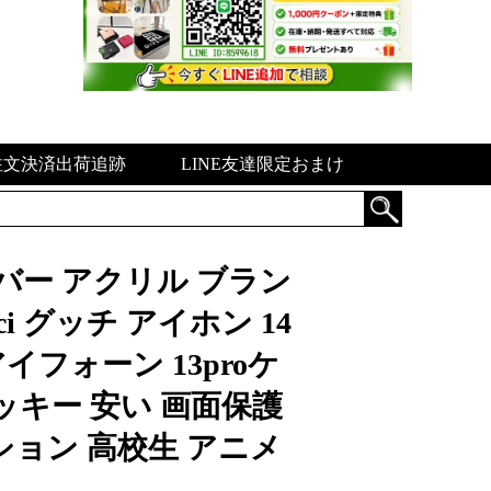
注文決済出荷追跡
LINE友達限定おまけ
カバー アクリル ブラン
cci グッチ アイホン 14
イフォーン 13proケ
ッキー 安い 画面保護
ション 高校生 アニメ