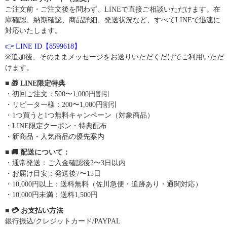
ご注文前・ご注文後を問わず、LINEで直接ご相談いただけます。在
庫確認、納期確認、商品詳細、発送状況など、すべてLINEで迅速に
対応いたします。
👉 LINE ID【8599618】
※追加後、そのままメッセージをお送りいただくだけでご利用いただ
けます。
■ 🎁 LINE限定特典
・初回ご注文：500〜1,000円割引
・リピーター様：200〜1,000円割引
・1つ買うと1つ無料キャンペーン（対象商品）
・LINE限定クーポン・特典配布
・新商品・人気商品の優先案内
■ 🚚 配送について：
・通常発送：ご入金確認後2〜3日以内
・お届け目安：発送後7〜15日
・10,000円以上：送料無料（佐川急便・追跡あり・通関対応）
・10,000円未満：送料1,500円
■ 💳 お支払い方法
銀行振込/クレジットカード/PAYPAL