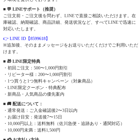
■ 💬 LINEサポート（推奨）
ご注文前・ご注文後を問わず、LINEで直接ご相談いただけます。在
庫確認、納期確認、商品詳細、発送状況など、すべてLINEで迅速に
対応いたします。
👉 LINE ID【8599618】
※追加後、そのままメッセージをお送りいただくだけでご利用いただ
けます。
■ 🎁 LINE限定特典
・初回ご注文：500〜1,000円割引
・リピーター様：200〜1,000円割引
・1つ買うと1つ無料キャンペーン（対象商品）
・LINE限定クーポン・特典配布
・新商品・人気商品の優先案内
■ 🚚 配送について：
・通常発送：ご入金確認後2〜3日以内
・お届け目安：発送後7〜15日
・10,000円以上：送料無料（佐川急便・追跡あり・通関対応）
・10,000円未満：送料1,500円
■ 💳 お支払い方法