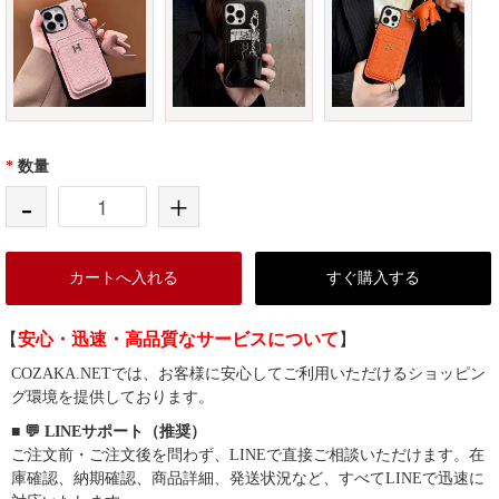
*
数量
-
+
カートへ入れる
すぐ購入する
【
安心・迅速・高品質なサービスについて
】
COZAKA.NETでは、お客様に安心してご利用いただけるショッピン
グ環境を提供しております。
■ 💬 LINEサポート（推奨）
ご注文前・ご注文後を問わず、LINEで直接ご相談いただけます。在
庫確認、納期確認、商品詳細、発送状況など、すべてLINEで迅速に