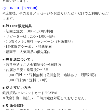
対応いたします。
👉 LINE ID【8599618】
※追加後、そのままメッセージをお送りいただくだけでご利用いただ
けます。
■ 🎁 LINE限定特典
・初回ご注文：500〜1,000円割引
・リピーター様：200〜1,000円割引
・1つ買うと1つ無料キャンペーン（対象商品）
・LINE限定クーポン・特典配布
・新商品・人気商品の優先案内
■ 🚚 配送について：
・通常発送：ご入金確認後2〜3日以内
・お届け目安：発送後7〜15日
・10,000円以上：送料無料（佐川急便・追跡あり・通関対応）
・10,000円未満：送料1,500円
■ 💳 お支払い方法
銀行振込/クレジットカード/PAYPAL
※代金引換・着払い・日時指定は対応しておりません。
■ 🔄 返金保証