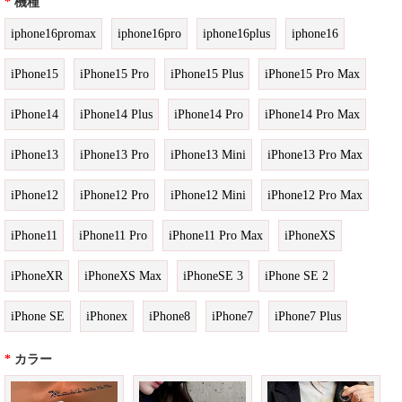
*
機種
iphone16promax
iphone16pro
iphone16plus
iphone16
iPhone15
iPhone15 Pro
iPhone15 Plus
iPhone15 Pro Max
iPhone14
iPhone14 Plus
iPhone14 Pro
iPhone14 Pro Max
iPhone13
iPhone13 Pro
iPhone13 Mini
iPhone13 Pro Max
iPhone12
iPhone12 Pro
iPhone12 Mini
iPhone12 Pro Max
iPhone11
iPhone11 Pro
iPhone11 Pro Max
iPhoneXS
iPhoneXR
iPhoneXS Max
iPhoneSE 3
iPhone SE 2
iPhone SE
iPhonex
iPhone8
iPhone7
iPhone7 Plus
*
カラー