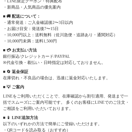
・LINE限定クーポン・特典配布
・新商品・人気商品の優先案内
■ 🚚 配送について：
・通常発送：ご入金確認後2〜3日以内
・お届け目安：発送後7〜15日
・10,000円以上：送料無料（佐川急便・追跡あり・通関対応）
・10,000円未満：送料1,500円
■ 💳 お支払い方法
銀行振込/クレジットカード/PAYPAL
※代金引換・着払い・日時指定は対応しておりません。
■ 🔄 返金保証
在庫切れ・不良品の場合は、迅速に返金対応いたします。
■ 💡 ご案内
LINEをご利用いただくことで、在庫確認から割引適用、発送まで一
括でスムーズにご案内可能です。 多くのお客様にLINEでのご注文・
ご相談をご利用いただいております。
■ 📱 LINE追加方法
以下のいずれかの方法で簡単にご登録いただけます。
・QRコードを読み取る（おすすめ）