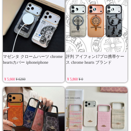
マゼンタ クロームハーツ chrome
評判 アイフォン17プロ携帯ケー
heartsカバー iphoneiphone
ス chrome hearts ブランド
¥ 5,660
¥ 6260
¥ 5,860
¥ 0