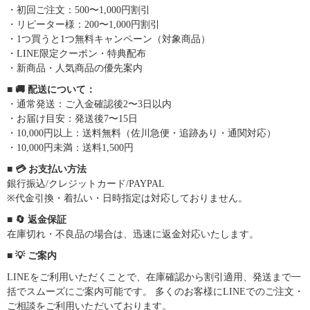
・初回ご注文：500〜1,000円割引
・リピーター様：200〜1,000円割引
・1つ買うと1つ無料キャンペーン（対象商品）
・LINE限定クーポン・特典配布
・新商品・人気商品の優先案内
■ 🚚 配送について：
・通常発送：ご入金確認後2〜3日以内
・お届け目安：発送後7〜15日
・10,000円以上：送料無料（佐川急便・追跡あり・通関対応）
・10,000円未満：送料1,500円
■ 💳 お支払い方法
銀行振込/クレジットカード/PAYPAL
※代金引換・着払い・日時指定は対応しておりません。
■ 🔄 返金保証
在庫切れ・不良品の場合は、迅速に返金対応いたします。
■ 💡 ご案内
LINEをご利用いただくことで、在庫確認から割引適用、発送まで一
括でスムーズにご案内可能です。 多くのお客様にLINEでのご注文・
ご相談をご利用いただいております。