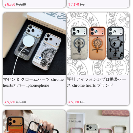
¥ 6,330
¥ 6930
¥ 7,170
¥ 0
マゼンタ クロームハーツ chrome
評判 アイフォン17プロ携帯ケー
heartsカバー iphoneiphone
ス chrome hearts ブランド
¥ 5,660
¥ 6260
¥ 5,860
¥ 0