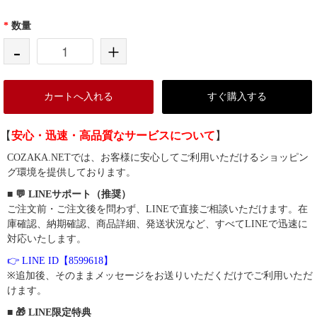
*
数量
-
+
カートへ入れる
すぐ購入する
【
安心・迅速・高品質なサービスについて
】
COZAKA.NETでは、お客様に安心してご利用いただけるショッピン
グ環境を提供しております。
■ 💬 LINEサポート（推奨）
ご注文前・ご注文後を問わず、LINEで直接ご相談いただけます。在
庫確認、納期確認、商品詳細、発送状況など、すべてLINEで迅速に
対応いたします。
👉 LINE ID【8599618】
※追加後、そのままメッセージをお送りいただくだけでご利用いただ
けます。
■ 🎁 LINE限定特典