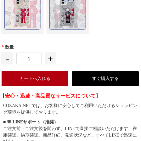
*
数量
-
+
カートへ入れる
すぐ購入する
【
安心・迅速・高品質なサービスについて
】
COZAKA.NETでは、お客様に安心してご利用いただけるショッピン
グ環境を提供しております。
■ 💬 LINEサポート（推奨）
ご注文前・ご注文後を問わず、LINEで直接ご相談いただけます。在
庫確認、納期確認、商品詳細、発送状況など、すべてLINEで迅速に