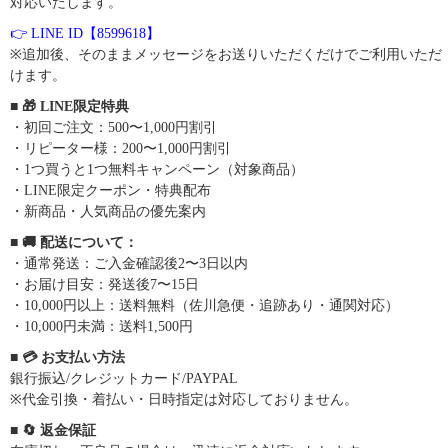
対応いたします。
👉 LINE ID【8599618】
※追加後、そのままメッセージをお送りいただくだけでご利用いただ
けます。
■ 🎁 LINE限定特典
・初回ご注文：500〜1,000円割引
・リピーター様：200〜1,000円割引
・1つ買うと1つ無料キャンペーン（対象商品）
・LINE限定クーポン・特典配布
・新商品・人気商品の優先案内
■ 🚚 配送について：
・通常発送：ご入金確認後2〜3日以内
・お届け目安：発送後7〜15日
・10,000円以上：送料無料（佐川急便・追跡あり・通関対応）
・10,000円未満：送料1,500円
■ 💳 お支払い方法
銀行振込/クレジットカード/PAYPAL
※代金引換・着払い・日時指定は対応しておりません。
■ 🔄 返金保証