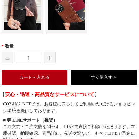
*
数量
-
+
カートへ入れる
すぐ購入する
【
安心・迅速・高品質なサービスについて
】
COZAKA.NETでは、お客様に安心してご利用いただけるショッピン
グ環境を提供しております。
■ 💬 LINEサポート（推奨）
ご注文前・ご注文後を問わず、LINEで直接ご相談いただけます。在
庫確認、納期確認、商品詳細、発送状況など、すべてLINEで迅速に