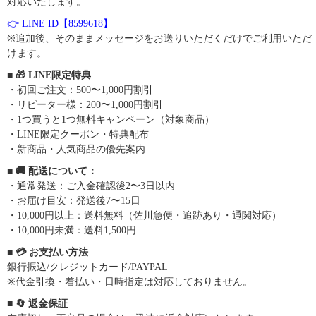
対応いたします。
👉 LINE ID【8599618】
※追加後、そのままメッセージをお送りいただくだけでご利用いただ
けます。
■ 🎁 LINE限定特典
・初回ご注文：500〜1,000円割引
・リピーター様：200〜1,000円割引
・1つ買うと1つ無料キャンペーン（対象商品）
・LINE限定クーポン・特典配布
・新商品・人気商品の優先案内
■ 🚚 配送について：
・通常発送：ご入金確認後2〜3日以内
・お届け目安：発送後7〜15日
・10,000円以上：送料無料（佐川急便・追跡あり・通関対応）
・10,000円未満：送料1,500円
■ 💳 お支払い方法
銀行振込/クレジットカード/PAYPAL
※代金引換・着払い・日時指定は対応しておりません。
■ 🔄 返金保証