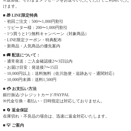
※追加後、そのままメッセージをお送りいただくだけでご利用いただ
けます。
■ 🎁 LINE限定特典
・初回ご注文：500〜1,000円割引
・リピーター様：200〜1,000円割引
・1つ買うと1つ無料キャンペーン（対象商品）
・LINE限定クーポン・特典配布
・新商品・人気商品の優先案内
■ 🚚 配送について：
・通常発送：ご入金確認後2〜3日以内
・お届け目安：発送後7〜15日
・10,000円以上：送料無料（佐川急便・追跡あり・通関対応）
・10,000円未満：送料1,500円
■ 💳 お支払い方法
銀行振込/クレジットカード/PAYPAL
※代金引換・着払い・日時指定は対応しておりません。
■ 🔄 返金保証
在庫切れ・不良品の場合は、迅速に返金対応いたします。
■ 💡 ご案内