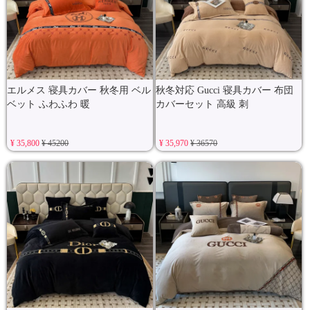
エルメス 寝具カバー 秋冬用 ベル
秋冬対応 Gucci 寝具カバー 布団
ベット ふわふわ 暖
カバーセット 高級 刺
¥ 35,800
¥ 45200
¥ 35,970
¥ 36570