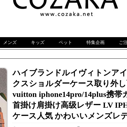
メンズ
キッズ
ペット
特集企画
ご
ハイブランドルイヴィトンアイフ
クスショルダーケース取り外し可
vuitton iphone14pro/14p
首掛け肩掛け高级レザー LV IPHO
ケース人気 かわいいメンズレ