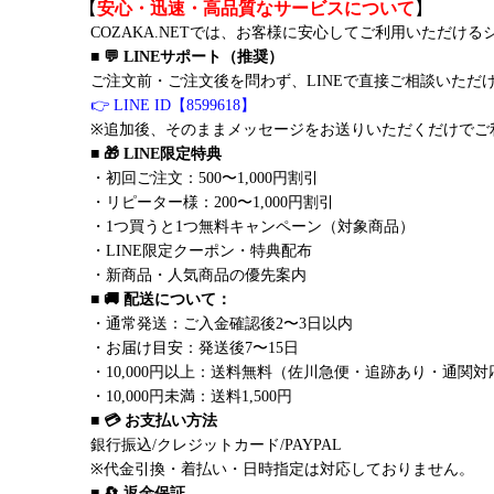
【
安心・迅速・高品質なサービスについて
】
COZAKA.NETでは、お客様に安心してご利用いただけ
■ 💬 LINEサポート（推奨）
ご注文前・ご注文後を問わず、LINEで直接ご相談いただ
👉 LINE ID【8599618】
※追加後、そのままメッセージをお送りいただくだけでご
■ 🎁 LINE限定特典
・初回ご注文：500〜1,000円割引
・リピーター様：200〜1,000円割引
・1つ買うと1つ無料キャンペーン（対象商品）
・LINE限定クーポン・特典配布
・新商品・人気商品の優先案内
■ 🚚 配送について：
・通常発送：ご入金確認後2〜3日以内
・お届け目安：発送後7〜15日
・10,000円以上：送料無料（佐川急便・追跡あり・通関対
・10,000円未満：送料1,500円
■ 💳 お支払い方法
銀行振込/クレジットカード/PAYPAL
※代金引換・着払い・日時指定は対応しておりません。
■ 🔄 返金保証