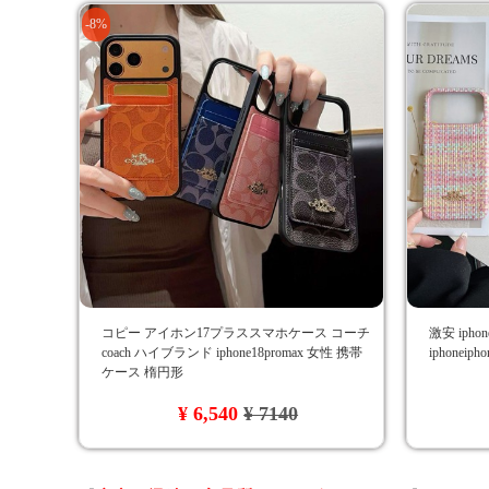
-8%
コピー アイホン17プラススマホケース コーチ
激安 ipho
coach ハイブランド iphone18promax 女性 携帯
iphonei
ケース 楕円形
¥ 6,540
¥ 7140