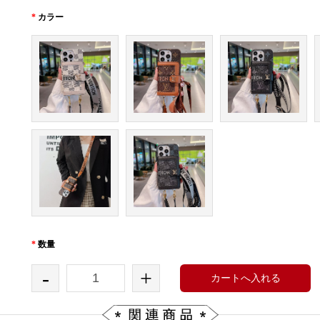
*
カラー
*
数量
-
+
カートへ入れる