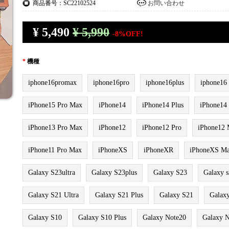
商品番号：SC22102524
お問い合わせ
¥
5,490
¥ 5,990
-8%OFF!
*
機種
iphone16promax
iphone16pro
iphone16plus
iphone16
iPhone15 Pro Max
iPhone14
iPhone14 Plus
iPhone14
iPhone13 Pro Max
iPhone12
iPhone12 Pro
iPhone12 
iPhone11 Pro Max
iPhoneXS
iPhoneXR
iPhoneXS M
Galaxy S23ultra
Galaxy S23plus
Galaxy S23
Galaxy s
Galaxy S21 Ultra
Galaxy S21 Plus
Galaxy S21
Galaxy
Galaxy S10
Galaxy S10 Plus
Galaxy Note20
Galaxy N