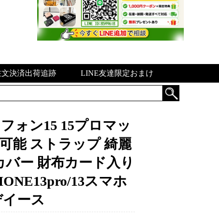
注文決済出荷追跡
LINE友達限定おまけ
ォン15 15プロマッ
能 ストラップ 綺麗
lus携帯カバー 財布カード入り
NE13pro/13スマホ
デイース