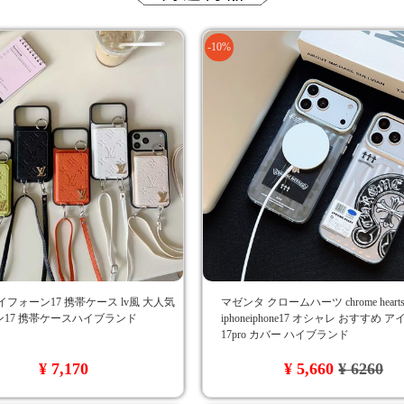
-10%
イフォーン17 携帯ケース lv風 大人気
マゼンタ クロームハーツ chrome hear
17 携帯ケースハイブランド
iphoneiphone17 オシャレ おすすめ 
17pro カバー ハイブランド
¥ 7,170
¥ 5,660
¥ 6260