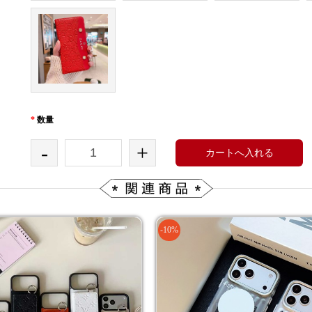
*
数量
-
+
カートへ入れる
-10%