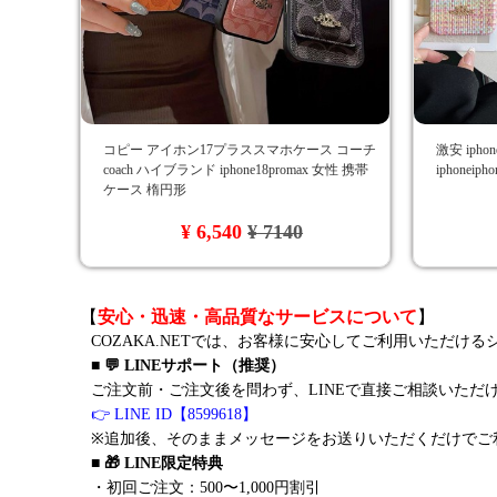
コピー アイホン17プラススマホケース コーチ
激安 ipho
coach ハイブランド iphone18promax 女性 携帯
iphonei
ケース 楕円形
¥ 6,540
¥ 7140
【
安心・迅速・高品質なサービスについて
】
COZAKA.NETでは、お客様に安心してご利用いただけ
■ 💬 LINEサポート（推奨）
ご注文前・ご注文後を問わず、LINEで直接ご相談いただ
👉 LINE ID【8599618】
※追加後、そのままメッセージをお送りいただくだけでご
■ 🎁 LINE限定特典
・初回ご注文：500〜1,000円割引