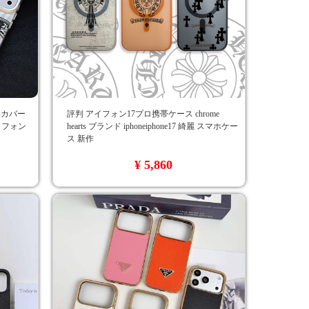
tsカバー
評判 アイフォン17プロ携帯ケース chrome
アイフォン
hearts ブランド iphoneiphone17 綺麗 スマホケー
ス 新作
¥ 5,860