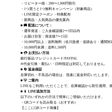
・リピーター様：200〜1,000円割引
・1つ買うと1つ無料キャンペーン（対象商品）
・LINE限定クーポン・特典配布
・新商品・人気商品の優先案内
■ 🚚 配送について：
・通常発送：ご入金確認後2〜3日以内
・お届け目安：発送後7〜15日
・10,000円以上：送料無料（佐川急便・追跡あり・通関対
・10,000円未満：送料1,500円
■ 💳 お支払い方法
銀行振込/クレジットカード/PAYPAL
※代金引換・着払い・日時指定は対応しておりません。
■ 🔄 返金保証
在庫切れ・不良品の場合は、迅速に返金対応いたします。
■ 💡 ご案内
LINEをご利用いただくことで、在庫確認から割引適用、
■ 📱 LINE追加方法
以下のいずれかの方法で簡単にご登録いただけます。
・QRコードを読み取る（おすすめ）
【ここにQRコード画像】