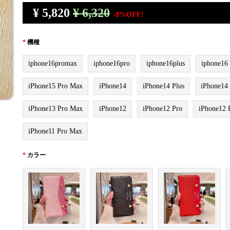
¥
5,820
¥ 6,320
-8%OFF!
*
機種
iphone16promax
iphone16pro
iphone16plus
iphone16
iPhone15 Pro Max
iPhone14
iPhone14 Plus
iPhone14
iPhone13 Pro Max
iPhone12
iPhone12 Pro
iPhone12 
iPhone11 Pro Max
*
カラー