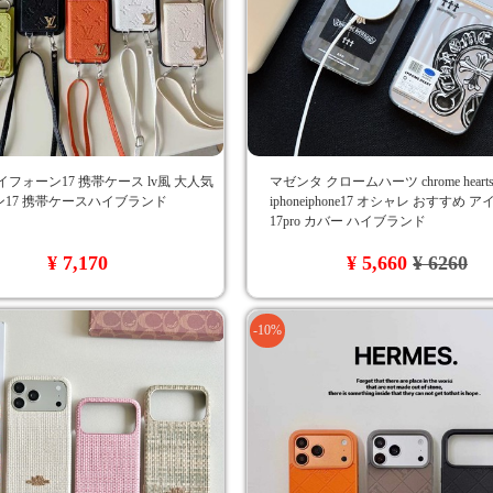
イフォーン17 携帯ケース lv風 大人気
マゼンタ クロームハーツ chrome hear
17 携帯ケースハイブランド
iphoneiphone17 オシャレ おすすめ 
17pro カバー ハイブランド
¥ 7,170
¥ 5,660
¥ 6260
-10%