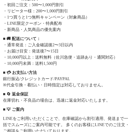
・初回ご注文：500〜1,000円割引
・リピーター様：200〜1,000円割引
・1つ買うと1つ無料キャンペーン（対象商品）
・LINE限定クーポン・特典配布
・新商品・人気商品の優先案内
■ 🚚 配送について：
・通常発送：ご入金確認後2〜3日以内
・お届け目安：発送後7〜15日
・10,000円以上：送料無料（佐川急便・追跡あり・通関対応）
・10,000円未満：送料1,500円
■ 💳 お支払い方法
銀行振込/クレジットカード/PAYPAL
※代金引換・着払い・日時指定は対応しておりません。
■ 🔄 返金保証
在庫切れ・不良品の場合は、迅速に返金対応いたします。
■ 💡 ご案内
LINEをご利用いただくことで、在庫確認から割引適用、発送まで一
括でスムーズにご案内可能です。 多くのお客様にLINEでのご注文・
ご相談をご利用いただいております。