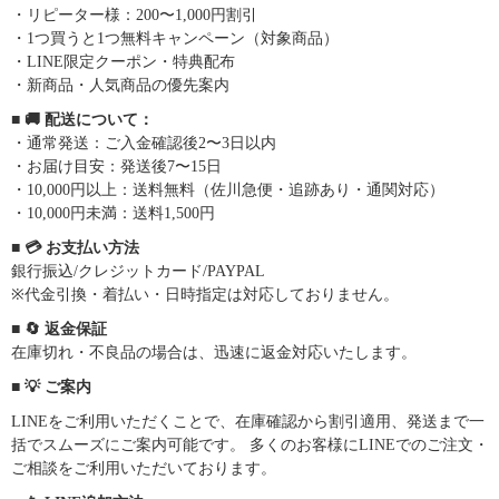
・リピーター様：200〜1,000円割引
・1つ買うと1つ無料キャンペーン（対象商品）
・LINE限定クーポン・特典配布
・新商品・人気商品の優先案内
■ 🚚 配送について：
・通常発送：ご入金確認後2〜3日以内
・お届け目安：発送後7〜15日
・10,000円以上：送料無料（佐川急便・追跡あり・通関対応）
・10,000円未満：送料1,500円
■ 💳 お支払い方法
銀行振込/クレジットカード/PAYPAL
※代金引換・着払い・日時指定は対応しておりません。
■ 🔄 返金保証
在庫切れ・不良品の場合は、迅速に返金対応いたします。
■ 💡 ご案内
LINEをご利用いただくことで、在庫確認から割引適用、発送まで一
括でスムーズにご案内可能です。 多くのお客様にLINEでのご注文・
ご相談をご利用いただいております。