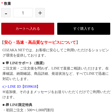
*
数量
-
+
カートへ入れる
すぐ購入する
【
安心・迅速・高品質なサービスについて
】
COZAKA.NETでは、お客様に安心してご利用いただけるショッピン
グ環境を提供しております。
■ 💬 LINEサポート（推奨）
ご注文前・ご注文後を問わず、LINEで直接ご相談いただけます。在
庫確認、納期確認、商品詳細、発送状況など、すべてLINEで迅速に
対応いたします。
👉 LINE ID【8599618】
※追加後、そのままメッセージをお送りいただくだけでご利用いただ
けます。
■ 🎁 LINE限定特典
・初回ご注文：500〜1,000円割引