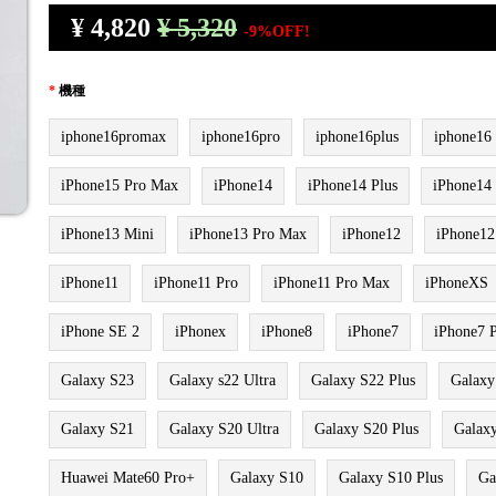
¥
4,820
¥ 5,320
-9%OFF!
*
機種
iphone16promax
iphone16pro
iphone16plus
iphone16
iPhone15 Pro Max
iPhone14
iPhone14 Plus
iPhone14
iPhone13 Mini
iPhone13 Pro Max
iPhone12
iPhone12
iPhone11
iPhone11 Pro
iPhone11 Pro Max
iPhoneXS
iPhone SE 2
iPhonex
iPhone8
iPhone7
iPhone7 P
Galaxy S23
Galaxy s22 Ultra
Galaxy S22 Plus
Galaxy
Galaxy S21
Galaxy S20 Ultra
Galaxy S20 Plus
Galax
Huawei Mate60 Pro+
Galaxy S10
Galaxy S10 Plus
Ga