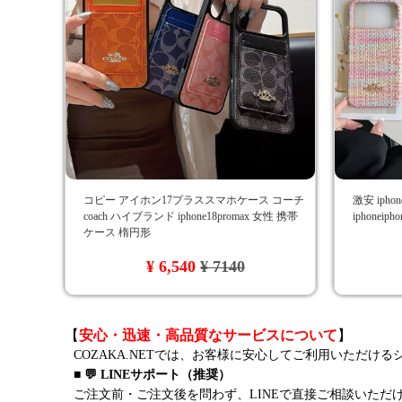
コピー アイホン17プラススマホケース コーチ
激安 ipho
coach ハイブランド iphone18promax 女性 携帯
iphonei
ケース 楕円形
¥ 6,540
¥ 7140
【
安心・迅速・高品質なサービスについて
】
COZAKA.NETでは、お客様に安心してご利用いただけ
■ 💬 LINEサポート（推奨）
ご注文前・ご注文後を問わず、LINEで直接ご相談いただ