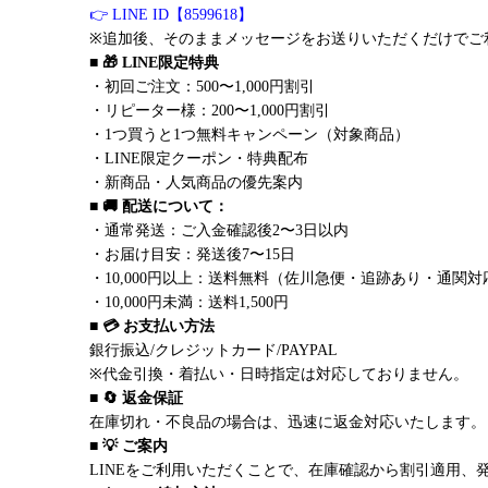
👉 LINE ID【8599618】
※追加後、そのままメッセージをお送りいただくだけでご
■ 🎁 LINE限定特典
・初回ご注文：500〜1,000円割引
・リピーター様：200〜1,000円割引
・1つ買うと1つ無料キャンペーン（対象商品）
・LINE限定クーポン・特典配布
・新商品・人気商品の優先案内
■ 🚚 配送について：
・通常発送：ご入金確認後2〜3日以内
・お届け目安：発送後7〜15日
・10,000円以上：送料無料（佐川急便・追跡あり・通関対
・10,000円未満：送料1,500円
■ 💳 お支払い方法
銀行振込/クレジットカード/PAYPAL
※代金引換・着払い・日時指定は対応しておりません。
■ 🔄 返金保証
在庫切れ・不良品の場合は、迅速に返金対応いたします。
■ 💡 ご案内
LINEをご利用いただくことで、在庫確認から割引適用、