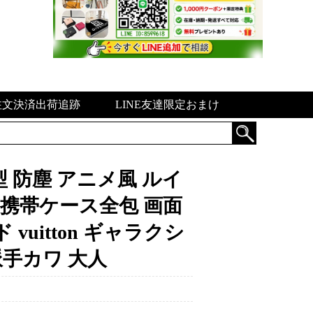
注文決済出荷追跡
LINE友達限定おまけ
革 薄型 防塵 アニメ風 ルイ
ro携帯ケース全包 画面
vuitton ギャラクシ
 派手カワ 大人