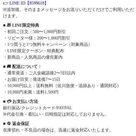
👉 LINE ID【8599618】
※追加後、そのままメッセージをお送りいただくだけでご利用いただ
けます。
■ 🎁 LINE限定特典
・初回ご注文：500〜1,000円割引
・リピーター様：200〜1,000円割引
・1つ買うと1つ無料キャンペーン（対象商品）
・LINE限定クーポン・特典配布
・新商品・人気商品の優先案内
■ 🚚 配送について：
・通常発送：ご入金確認後2〜3日以内
・お届け目安：発送後7〜15日
・10,000円以上：送料無料（佐川急便・追跡あり・通関対応）
・10,000円未満：送料1,500円
■ 💳 お支払い方法
銀行振込/クレジットカード/PAYPAL
※代金引換・着払い・日時指定は対応しておりません。
■ 🔄 返金保証
在庫切れ・不良品の場合は、迅速に返金対応いたします。