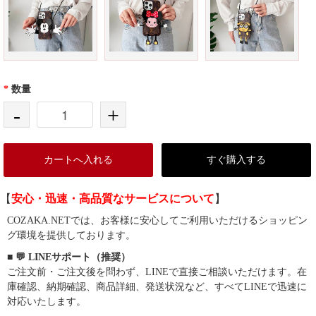
*
数量
-
+
カートへ入れる
すぐ購入する
【
安心・迅速・高品質なサービスについて
】
COZAKA.NETでは、お客様に安心してご利用いただけるショッピン
グ環境を提供しております。
■ 💬 LINEサポート（推奨）
ご注文前・ご注文後を問わず、LINEで直接ご相談いただけます。在
庫確認、納期確認、商品詳細、発送状況など、すべてLINEで迅速に
対応いたします。