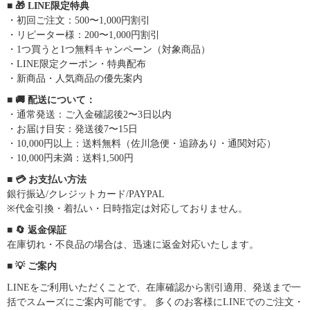
■ 🎁 LINE限定特典
・初回ご注文：500〜1,000円割引
・リピーター様：200〜1,000円割引
・1つ買うと1つ無料キャンペーン（対象商品）
・LINE限定クーポン・特典配布
・新商品・人気商品の優先案内
■ 🚚 配送について：
・通常発送：ご入金確認後2〜3日以内
・お届け目安：発送後7〜15日
・10,000円以上：送料無料（佐川急便・追跡あり・通関対応）
・10,000円未満：送料1,500円
■ 💳 お支払い方法
銀行振込/クレジットカード/PAYPAL
※代金引換・着払い・日時指定は対応しておりません。
■ 🔄 返金保証
在庫切れ・不良品の場合は、迅速に返金対応いたします。
■ 💡 ご案内
LINEをご利用いただくことで、在庫確認から割引適用、発送まで一
括でスムーズにご案内可能です。 多くのお客様にLINEでのご注文・