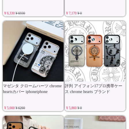
¥ 6,330
¥ 6930
¥ 7,170
¥ 0
マゼンタ クロームハーツ chrome
評判 アイフォン17プロ携帯ケー
heartsカバー iphoneiphone
ス chrome hearts ブランド
¥ 5,660
¥ 6260
¥ 5,860
¥ 0