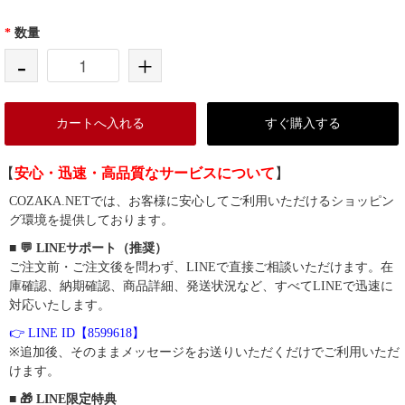
*
数量
-
+
カートへ入れる
すぐ購入する
【
安心・迅速・高品質なサービスについて
】
COZAKA.NETでは、お客様に安心してご利用いただけるショッピン
グ環境を提供しております。
■ 💬 LINEサポート（推奨）
ご注文前・ご注文後を問わず、LINEで直接ご相談いただけます。在
庫確認、納期確認、商品詳細、発送状況など、すべてLINEで迅速に
対応いたします。
👉 LINE ID【8599618】
※追加後、そのままメッセージをお送りいただくだけでご利用いただ
けます。
■ 🎁 LINE限定特典