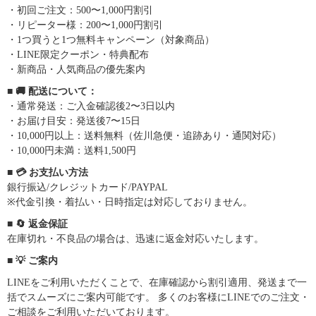
・初回ご注文：500〜1,000円割引
・リピーター様：200〜1,000円割引
・1つ買うと1つ無料キャンペーン（対象商品）
・LINE限定クーポン・特典配布
・新商品・人気商品の優先案内
■ 🚚 配送について：
・通常発送：ご入金確認後2〜3日以内
・お届け目安：発送後7〜15日
・10,000円以上：送料無料（佐川急便・追跡あり・通関対応）
・10,000円未満：送料1,500円
■ 💳 お支払い方法
銀行振込/クレジットカード/PAYPAL
※代金引換・着払い・日時指定は対応しておりません。
■ 🔄 返金保証
在庫切れ・不良品の場合は、迅速に返金対応いたします。
■ 💡 ご案内
LINEをご利用いただくことで、在庫確認から割引適用、発送まで一
括でスムーズにご案内可能です。 多くのお客様にLINEでのご注文・
ご相談をご利用いただいております。