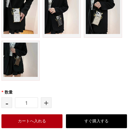
*
数量
-
+
カートへ入れる
すぐ購入する