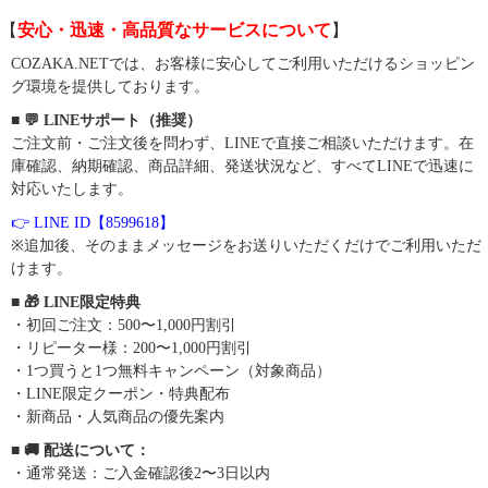
【
安心・迅速・高品質なサービスについて
】
COZAKA.NETでは、お客様に安心してご利用いただけるショッピン
グ環境を提供しております。
■ 💬 LINEサポート（推奨）
ご注文前・ご注文後を問わず、LINEで直接ご相談いただけます。在
庫確認、納期確認、商品詳細、発送状況など、すべてLINEで迅速に
対応いたします。
👉 LINE ID【8599618】
※追加後、そのままメッセージをお送りいただくだけでご利用いただ
けます。
■ 🎁 LINE限定特典
・初回ご注文：500〜1,000円割引
・リピーター様：200〜1,000円割引
・1つ買うと1つ無料キャンペーン（対象商品）
・LINE限定クーポン・特典配布
・新商品・人気商品の優先案内
■ 🚚 配送について：
・通常発送：ご入金確認後2〜3日以内