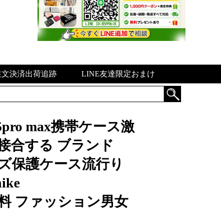
注文決済出荷追跡
LINE友達限定おまけ
pro max携帯ケース激
 接合する ブランド
us レンズ保護ケース流行り
ke
ax送料無料 ファッション男女