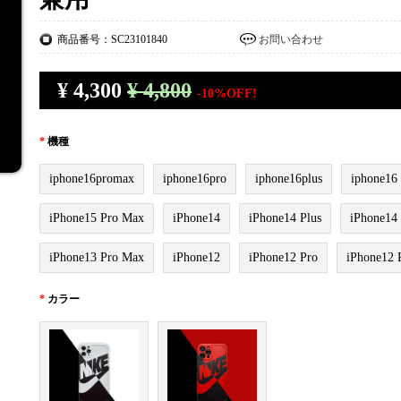
商品番号：SC23101840
お問い合わせ
¥
4,300
¥ 4,800
-10%OFF!
*
機種
iphone16promax
iphone16pro
iphone16plus
iphone16
iPhone15 Pro Max
iPhone14
iPhone14 Plus
iPhone14
iPhone13 Pro Max
iPhone12
iPhone12 Pro
iPhone12 
*
カラー