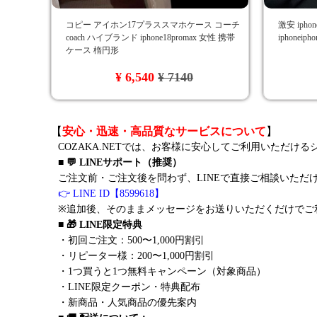
コピー アイホン17プラススマホケース コーチ
激安 ipho
coach ハイブランド iphone18promax 女性 携帯
iphonei
ケース 楕円形
¥ 6,540
¥ 7140
【
安心・迅速・高品質なサービスについて
】
COZAKA.NETでは、お客様に安心してご利用いただけ
■ 💬 LINEサポート（推奨）
ご注文前・ご注文後を問わず、LINEで直接ご相談いただ
👉 LINE ID【8599618】
※追加後、そのままメッセージをお送りいただくだけでご
■ 🎁 LINE限定特典
・初回ご注文：500〜1,000円割引
・リピーター様：200〜1,000円割引
・1つ買うと1つ無料キャンペーン（対象商品）
・LINE限定クーポン・特典配布
・新商品・人気商品の優先案内