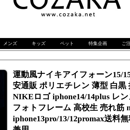
メンズ
キッズ
ペット
特集企画
ご
運動風ナイキアイフォーン15/15
安通販 ポリエチレン 薄型 白黒
NIKEロゴ iphone14/14pl
フォトフレーム 高校生 売れ筋 ni
iphone13pro/13/12prom
兼用