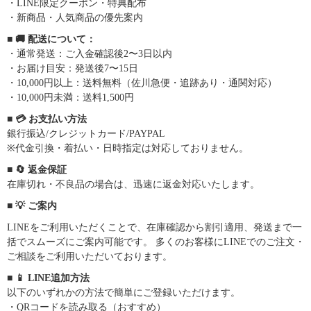
・LINE限定クーポン・特典配布
・新商品・人気商品の優先案内
■ 🚚 配送について：
・通常発送：ご入金確認後2〜3日以内
・お届け目安：発送後7〜15日
・10,000円以上：送料無料（佐川急便・追跡あり・通関対応）
・10,000円未満：送料1,500円
■ 💳 お支払い方法
銀行振込/クレジットカード/PAYPAL
※代金引換・着払い・日時指定は対応しておりません。
■ 🔄 返金保証
在庫切れ・不良品の場合は、迅速に返金対応いたします。
■ 💡 ご案内
LINEをご利用いただくことで、在庫確認から割引適用、発送まで一
括でスムーズにご案内可能です。 多くのお客様にLINEでのご注文・
ご相談をご利用いただいております。
■ 📱 LINE追加方法
以下のいずれかの方法で簡単にご登録いただけます。
・QRコードを読み取る（おすすめ）