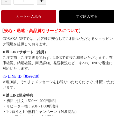
-
+
カートへ入れる
すぐ購入する
【
安心・迅速・高品質なサービスについて
】
COZAKA.NETでは、お客様に安心してご利用いただけるショッピン
グ環境を提供しております。
■ 💬 LINEサポート（推奨）
ご注文前・ご注文後を問わず、LINEで直接ご相談いただけます。在
庫確認、納期確認、商品詳細、発送状況など、すべてLINEで迅速に
対応いたします。
👉 LINE ID【8599618】
※追加後、そのままメッセージをお送りいただくだけでご利用いただ
けます。
■ 🎁 LINE限定特典
・初回ご注文：500〜1,000円割引
・リピーター様：200〜1,000円割引
・1つ買うと1つ無料キャンペーン（対象商品）