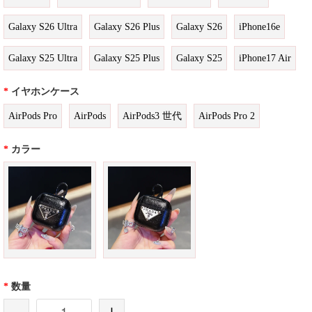
Galaxy S26 Ultra
Galaxy S26 Plus
Galaxy S26
iPhone16e
Galaxy S25 Ultra
Galaxy S25 Plus
Galaxy S25
iPhone17 Air
*
イヤホンケース
AirPods Pro
AirPods
AirPods3 世代
AirPods Pro 2
*
カラー
*
数量