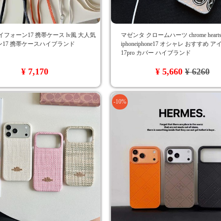
イフォーン17 携帯ケース lv風 大人気
マゼンタ クロームハーツ chrome hear
17 携帯ケースハイブランド
iphoneiphone17 オシャレ おすすめ 
17pro カバー ハイブランド
¥ 7,170
¥ 5,660
¥ 6260
-10%