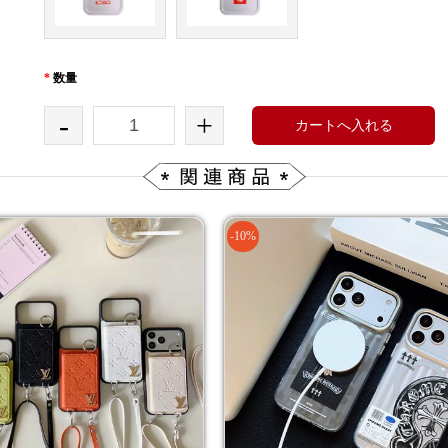
*
数量
-
+
カートへ入れる
-10%