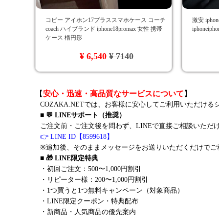
コピー アイホン17プラススマホケース コーチ
激安 ipho
coach ハイブランド iphone18promax 女性 携帯
iphonei
ケース 楕円形
¥ 6,540
¥ 7140
【
安心・迅速・高品質なサービスについて
】
COZAKA.NETでは、お客様に安心してご利用いただけ
■ 💬 LINEサポート（推奨）
ご注文前・ご注文後を問わず、LINEで直接ご相談いただ
👉 LINE ID【8599618】
※追加後、そのままメッセージをお送りいただくだけでご
■ 🎁 LINE限定特典
・初回ご注文：500〜1,000円割引
・リピーター様：200〜1,000円割引
・1つ買うと1つ無料キャンペーン（対象商品）
・LINE限定クーポン・特典配布
・新商品・人気商品の優先案内