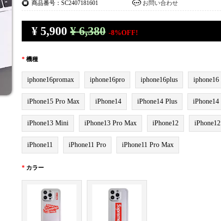
商品番号：SC2407181601
お問い合わせ
¥
5,900
¥ 6,380
-8%OFF!
*
機種
iphone16promax
iphone16pro
iphone16plus
iphone16
iPhone15 Pro Max
iPhone14
iPhone14 Plus
iPhone14
iPhone13 Mini
iPhone13 Pro Max
iPhone12
iPhone12
iPhone11
iPhone11 Pro
iPhone11 Pro Max
*
カラー