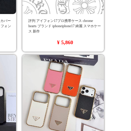
tsカバー
評判 アイフォン17プロ携帯ケース chrome
アイフォン
hearts ブランド iphoneiphone17 綺麗 スマホケー
ス 新作
¥ 5,860