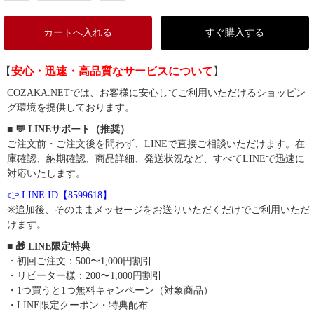
カートへ入れる
すぐ購入する
【
安心・迅速・高品質なサービスについて
】
COZAKA.NETでは、お客様に安心してご利用いただけるショッピン
グ環境を提供しております。
■ 💬 LINEサポート（推奨）
ご注文前・ご注文後を問わず、LINEで直接ご相談いただけます。在
庫確認、納期確認、商品詳細、発送状況など、すべてLINEで迅速に
対応いたします。
👉 LINE ID【8599618】
※追加後、そのままメッセージをお送りいただくだけでご利用いただ
けます。
■ 🎁 LINE限定特典
・初回ご注文：500〜1,000円割引
・リピーター様：200〜1,000円割引
・1つ買うと1つ無料キャンペーン（対象商品）
・LINE限定クーポン・特典配布