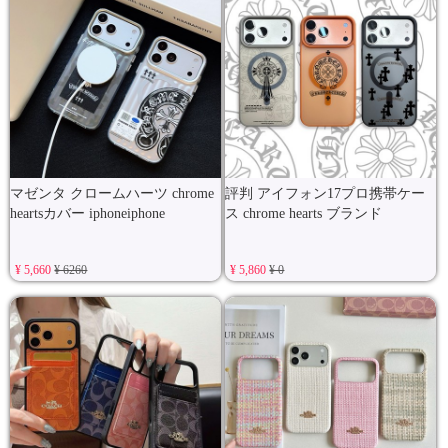
マゼンタ クロームハーツ chrome
評判 アイフォン17プロ携帯ケー
heartsカバー iphoneiphone
ス chrome hearts ブランド
¥ 5,660
¥ 6260
¥ 5,860
¥ 0