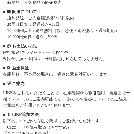
・新商品・人気商品の優先案内
■ 🚚 配送について：
・通常発送：ご入金確認後2〜3日以内
・お届け目安：発送後7〜15日
・10,000円以上：送料無料（佐川急便・追跡あり・通関対応）
・10,000円未満：送料1,500円
■ 💳 お支払い方法
銀行振込/クレジットカード/PAYPAL
※代金引換・着払い・日時指定は対応しておりません。
■ 🔄 返金保証
在庫切れ・不良品の場合は、迅速に返金対応いたします。
■ 💡 ご案内
LINEをご利用いただくことで、在庫確認から割引適用、発送まで一
括でスムーズにご案内可能です。 多くのお客様にLINEでのご注文・
ご相談をご利用いただいております。
■ 📱 LINE追加方法
以下のいずれかの方法で簡単にご登録いただけます。
・QRコードを読み取る（おすすめ）
【ここにQRコード画像】