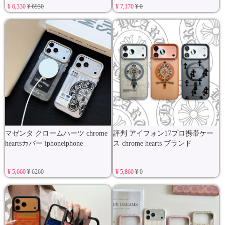
¥ 6,330
¥ 6930
¥ 7,170
¥ 0
マゼンタ クロームハーツ chrome
評判 アイフォン17プロ携帯ケー
heartsカバー iphoneiphone
ス chrome hearts ブランド
¥ 5,660
¥ 6260
¥ 5,860
¥ 0