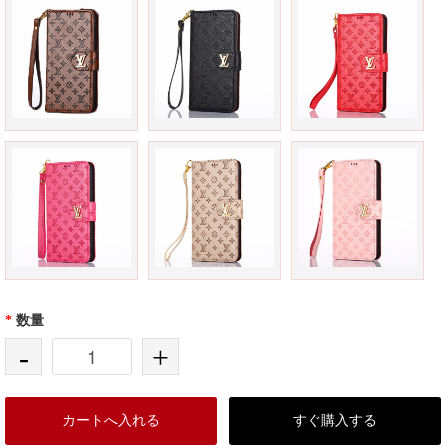
*
数量
-
+
カートへ入れる
すぐ購入する