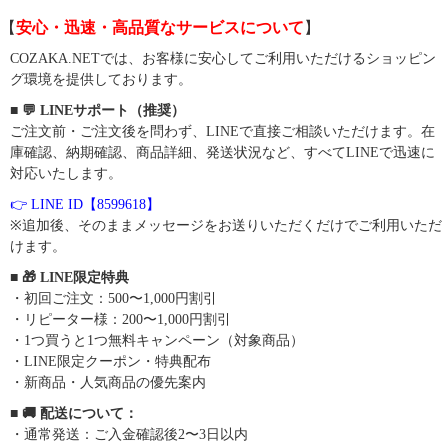
【
安心・迅速・高品質なサービスについて
】
COZAKA.NETでは、お客様に安心してご利用いただけるショッピン
グ環境を提供しております。
■ 💬 LINEサポート（推奨）
ご注文前・ご注文後を問わず、LINEで直接ご相談いただけます。在
庫確認、納期確認、商品詳細、発送状況など、すべてLINEで迅速に
対応いたします。
👉 LINE ID【8599618】
※追加後、そのままメッセージをお送りいただくだけでご利用いただ
けます。
■ 🎁 LINE限定特典
・初回ご注文：500〜1,000円割引
・リピーター様：200〜1,000円割引
・1つ買うと1つ無料キャンペーン（対象商品）
・LINE限定クーポン・特典配布
・新商品・人気商品の優先案内
■ 🚚 配送について：
・通常発送：ご入金確認後2〜3日以内