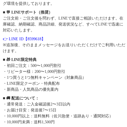
グ環境を提供しております。
■ 💬 LINEサポート（推奨）
ご注文前・ご注文後を問わず、LINEで直接ご相談いただけます。在
庫確認、納期確認、商品詳細、発送状況など、すべてLINEで迅速に
対応いたします。
👉 LINE ID【8599618】
※追加後、そのままメッセージをお送りいただくだけでご利用いただ
けます。
■ 🎁 LINE限定特典
・初回ご注文：500〜1,000円割引
・リピーター様：200〜1,000円割引
・1つ買うと1つ無料キャンペーン（対象商品）
・LINE限定クーポン・特典配布
・新商品・人気商品の優先案内
■ 🚚 配送について：
・通常発送：ご入金確認後2〜3日以内
・お届け目安：発送後7〜15日
・10,000円以上：送料無料（佐川急便・追跡あり・通関対応）
・10,000円未満：送料1,500円