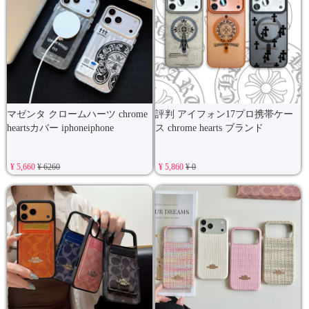
マゼンタ クロームハーツ chrome
評判 アイフォン17プロ携帯ケー
heartsカバー iphoneiphone
ス chrome hearts ブランド
¥ 5,660
¥ 6260
¥ 5,860
¥ 0