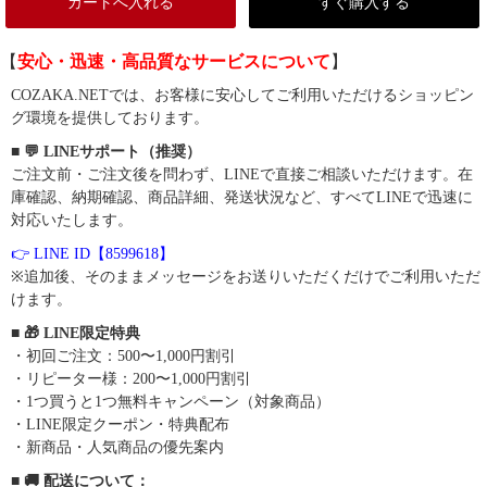
カートへ入れる
すぐ購入する
【
安心・迅速・高品質なサービスについて
】
COZAKA.NETでは、お客様に安心してご利用いただけるショッピン
グ環境を提供しております。
■ 💬 LINEサポート（推奨）
ご注文前・ご注文後を問わず、LINEで直接ご相談いただけます。在
庫確認、納期確認、商品詳細、発送状況など、すべてLINEで迅速に
対応いたします。
👉 LINE ID【8599618】
※追加後、そのままメッセージをお送りいただくだけでご利用いただ
けます。
■ 🎁 LINE限定特典
・初回ご注文：500〜1,000円割引
・リピーター様：200〜1,000円割引
・1つ買うと1つ無料キャンペーン（対象商品）
・LINE限定クーポン・特典配布
・新商品・人気商品の優先案内
■ 🚚 配送について：