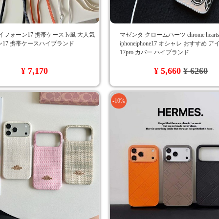
イフォーン17 携帯ケース lv風 大人気
マゼンタ クロームハーツ chrome hear
17 携帯ケースハイブランド
iphoneiphone17 オシャレ おすすめ 
17pro カバー ハイブランド
¥ 7,170
¥ 5,660
¥ 6260
-10%