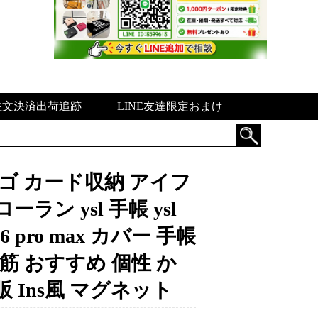
注文決済出荷追跡
LINE友達限定おまけ
タルロゴ カード収納 アイフ
ラン ysl 手帳 ysl
ro max カバー 手帳
れ筋 おすすめ 個性 か
 Ins風 マグネット