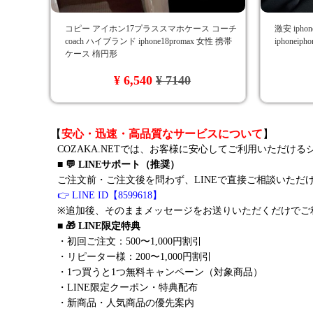
コピー アイホン17プラススマホケース コーチ
激安 ipho
coach ハイブランド iphone18promax 女性 携帯
iphonei
ケース 楕円形
¥ 6,540
¥ 7140
【
安心・迅速・高品質なサービスについて
】
COZAKA.NETでは、お客様に安心してご利用いただけ
■ 💬 LINEサポート（推奨）
ご注文前・ご注文後を問わず、LINEで直接ご相談いただ
👉 LINE ID【8599618】
※追加後、そのままメッセージをお送りいただくだけでご
■ 🎁 LINE限定特典
・初回ご注文：500〜1,000円割引
・リピーター様：200〜1,000円割引
・1つ買うと1つ無料キャンペーン（対象商品）
・LINE限定クーポン・特典配布
・新商品・人気商品の優先案内