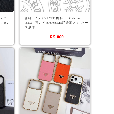
tsカバー
評判 アイフォン17プロ携帯ケース chrome
アイフォン
hearts ブランド iphoneiphone17 綺麗 スマホケー
ス 新作
¥ 5,860