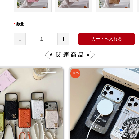
*
数量
-
+
カートへ入れる
-10%