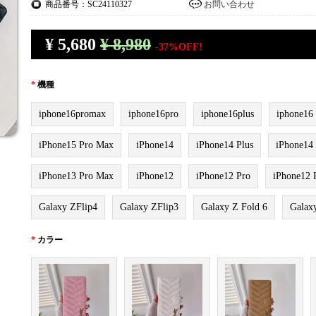
商品番号：SC24110327
お問い合わせ
¥
5,680
¥ 8,980
-37%OFF!
*
機種
iphone16promax
iphone16pro
iphone16plus
iphone16
iPhone15 Pro Max
iPhone14
iPhone14 Plus
iPhone14
iPhone13 Pro Max
iPhone12
iPhone12 Pro
iPhone12 
Galaxy ZFlip4
Galaxy ZFlip3
Galaxy Z Fold 6
Galax
*
カラー