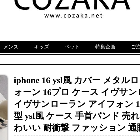
メンズ
キッズ
ペット
特集企画
ご
iphone 16 ysl風 カバー メ
ォーン 16プロ ケース イヴサンロー
イヴサンローラン アイフォン 16 p
型 ysl風 ケース 手首バンド 売
わいい 耐衝撃 ファッション 通販