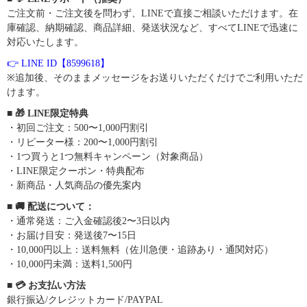
ご注文前・ご注文後を問わず、LINEで直接ご相談いただけます。在
庫確認、納期確認、商品詳細、発送状況など、すべてLINEで迅速に
対応いたします。
👉 LINE ID【8599618】
※追加後、そのままメッセージをお送りいただくだけでご利用いただ
けます。
■ 🎁 LINE限定特典
・初回ご注文：500〜1,000円割引
・リピーター様：200〜1,000円割引
・1つ買うと1つ無料キャンペーン（対象商品）
・LINE限定クーポン・特典配布
・新商品・人気商品の優先案内
■ 🚚 配送について：
・通常発送：ご入金確認後2〜3日以内
・お届け目安：発送後7〜15日
・10,000円以上：送料無料（佐川急便・追跡あり・通関対応）
・10,000円未満：送料1,500円
■ 💳 お支払い方法
銀行振込/クレジットカード/PAYPAL