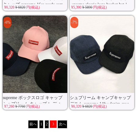
キャップ supreme 16ss suede cam...
supreme classic logo bucket hat レ
¥6,320
¥ 6820
円(税込)
¥5,390
¥ 5890
円(税込)
デ...
-6%
-7%
supreme ボックスロゴ キャップ
シュプリーム キャンプキャップ
シュプリーム キャップ レディ...
デニム supreme 14fw denim croc
¥7,260
¥ 7760
円(税込)
¥6,320
¥ 6820
円(税込)
st...
前へ
1
2
3
次へ