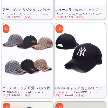
アディダスオリジナルス バケッ
ニューエラ new era キャップ
ト ハット adidas originals bucket...
【ny】ニューヨークヤンキース
¥8,190
¥ 8690
円(税込)
¥3,700
¥ 4200
円(税込)
ロ...
-6%
-11%
グッチ キャップ 可愛い gucci 帽
new era キャップ おしゃれ ニュー
子 野球帽 ベースボールキャ...
エラキャップ ny 帽子 ストリ...
¥8,190
¥ 8690
円(税込)
¥4,020
¥ 4520
円(税込)
-14%
-14%