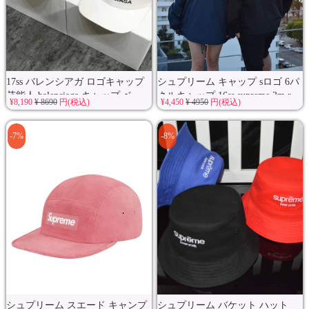
17ss バレンシアガ ロゴキャップ
シュプリーム キャップ sロゴ 6パ
芸能人 balenciaga キャップ ベ...
ネルキャップ 16ss supreme 3m r...
¥8,190
¥ 8690
円(税込)
¥4,450
¥ 4950
円(税込)
-7%
-8%
シュプリーム スエード キャンプ
シュプリーム バケット ハット