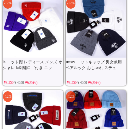
-12%
-12%
la ニット帽 レディース メンズ オ
stussy ニットキャップ 男女兼用
シャレ la刺繡ロゴ付き ニッ...
ペアルック おしゃれ ステュ...
¥3,550
¥ 4050
円(税込)
¥3,550
¥ 4050
円(税込)
-12%
-12%