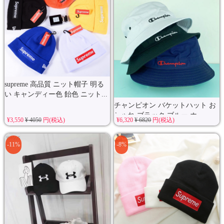
supreme 高品質 ニット帽子 明る
い キャンディー色 飴色 ニット...
チャンピオン バケットハット お
しゃれ ブラック ブルー ホ...
¥3,550
¥ 4050
円(税込)
¥6,320
¥ 6820
円(税込)
-11%
-8%