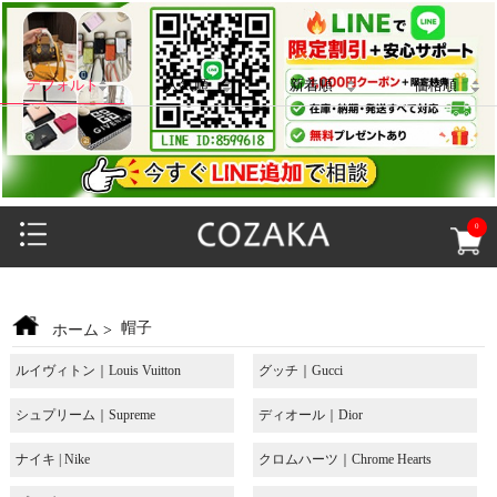
デフォルト
人気順
新着順
価格順
0
帽子
ホーム
>
ルイヴィトン｜Louis Vuitton
グッチ｜Gucci
シュプリーム｜Supreme
ディオール｜Dior
ナイキ | Nike
クロムハーツ｜Chrome Hearts