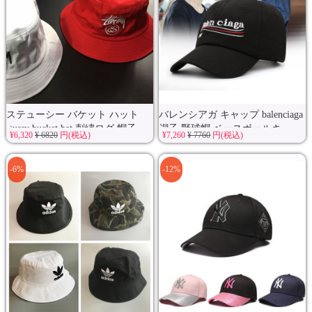
ステューシー バケット ハット
バレンシアガ キャップ balenciaga
stussy bucket hat 刺繍ログ 帽子 ...
帽子 野球帽 ベースボールキ...
¥6,320
¥ 6820
円(税込)
¥7,260
¥ 7760
円(税込)
-6%
-12%