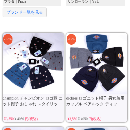
プラダ｜Prada
サンローラン｜YSL
ブランド一覧を見る
-12%
-12%
champion チャンピオン ロゴ柄 ニ
dickies ロゴニット帽子 男女兼用
ット帽子 おしゃれ スタイリッ...
カップル ペアルック ディッ...
¥3,550
¥ 4050
円(税込)
¥3,550
¥ 4050
円(税込)