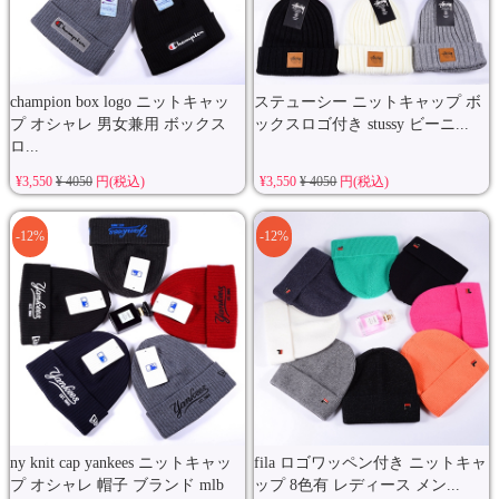
champion box logo ニットキャッ
ステューシー ニットキャップ ボ
プ オシャレ 男女兼用 ボックス
ックスロゴ付き stussy ビーニ...
ロ...
¥3,550
¥ 4050
円(税込)
¥3,550
¥ 4050
円(税込)
-12%
-12%
ny knit cap yankees ニットキャッ
fila ロゴワッペン付き ニットキャ
プ オシャレ 帽子 ブランド mlb
ップ 8色有 レディース メン...