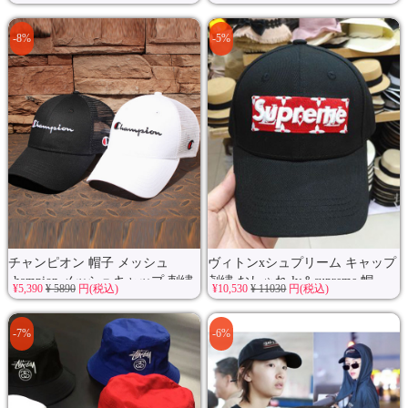
-8%
-5%
チャンピオン 帽子 メッシュ
ヴィトンxシュプリーム キャップ
champion メッシュキャップ 刺繍
刺繍 おしゃれ lv＆supreme 帽...
¥5,390
¥ 5890
円(税込)
¥10,530
¥ 11030
円(税込)
ロ...
-7%
-6%