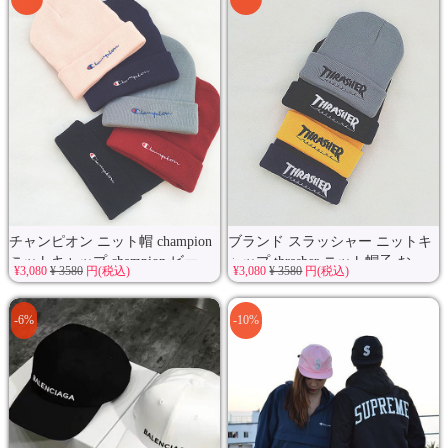
チャンピオン ニット帽 champion
ブランド スラッシャー ニットキ
ニットキャップ champion ビー
ャップ thrasher ニット帽子 お...
¥3,080
¥ 3580
円(税込)
¥3,080
¥ 3580
円(税込)
ニ...
-6%
-10%