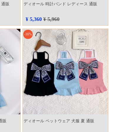
 通販
ディオール 時計バンド レディース 通販
¥ 5,360
¥ 5,960
-16%
通販
ディオール ペットウェア 犬服 夏 通販