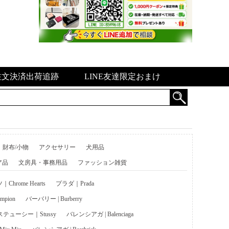
注文決済出荷追跡
LINE友達限定おまけ
財布/小物
アクセサリー
犬用品
ア品
文房具・事務用品
ファッション雑貨
hrome Hearts
プラダ｜Prada
pion
バーバリー | Burberry
ステューシー｜Stussy
バレンシアガ | Balenciaga