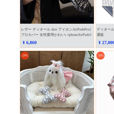
レザー ディオール dior アイホンAirPodsPro2
ディオール
プロカバー 女性愛用かわいいiphoneAirPods3
通販
カバー 高品質
¥ 6,860
¥ 27,00
-29%
-50%