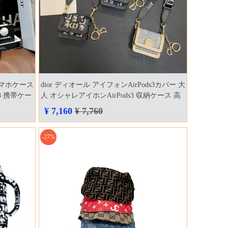
スマホケース
dior ディオール アイフォンAirPods3カバー 大
8 携帯ケー
人 オシャレアイホンAirPods3 収納ケース 高
品質
¥ 7,160
¥ 7,760
-27%