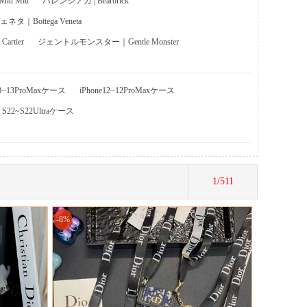
u Miu
バレンシアガ | Bearbrick
タ｜Bottega Veneta
rtier
ジェントルモンスター｜Gentle Monster
13~13ProMaxケース
iPhone12~12ProMaxケース
y S22~S22Ultraケース
1/511
-8%