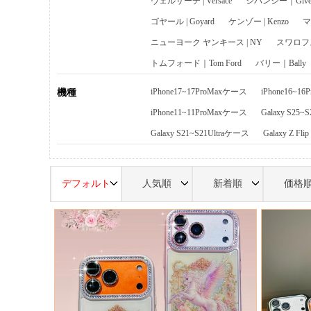
ヴェルサーチ | Versace
ジバンシー｜Given
ゴヤール | Goyard
ケンゾー | Kenzo
マ
ニューヨーク ヤンキース | NY
スワロフスキ
トムフォード｜Tom Ford
バリー｜Bally
iPhone17~17ProMaxケース
iPhone16~1
機種
iPhone11~11ProMaxケース
Galaxy S25~
Galaxy S21~S21Ultraケース
Galaxy Z Fl
デフォルト
人気順
新着順
価格