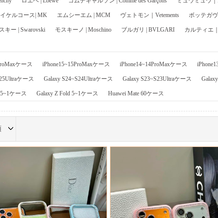
chy
ロエベ | Loewe
コムデギャルソン | Comme des Garçons
ミュウミュウ｜Mi
イケルコース| MK
エムシーエム | MCM
ヴェトモン｜Vetements
ボッテガヴェネ
ー | Swarovski
モスキーノ | Moschino
ブルガリ | BVLGARI
カルティエ｜Ca
6ProMaxケース
iPhone15~15ProMaxケース
iPhone14~14ProMaxケース
iPhone
S25Ultraケース
Galaxy S24~S24Ultraケース
Galaxy S23~S23Ultraケース
Galax
ip 5~1ケース
Galaxy Z Fold 5~1ケース
Huawei Mate 60ケース
順