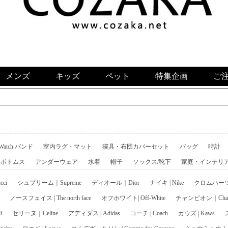
メンズ
キッズ
ペット
特集企画
ご
 Watch バンド
室内ラグ・マット
寝具・布団カバーセット
バッグ
時計
ボトムス
アンダーウェア
水着
帽子
ソックス/靴下
家庭・インテリ
ci
シュプリーム｜Supreme
ディオール｜Dior
ナイキ | Nike
クロムハーツ｜C
ノースフェイス | The north face
オフホワイト| Off-White
チャンピオン｜Cham
i
セリーヌ｜Celine
アディダス | Adidas
コーチ | Coach
カウズ | Kaws