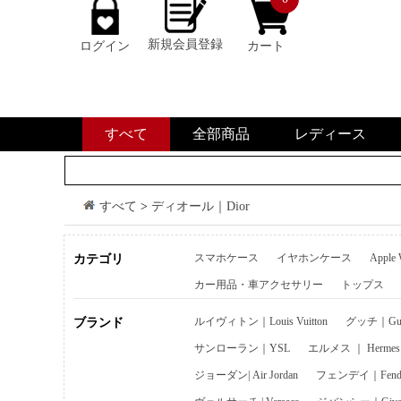
新規会員登録
ログイン
カート
すべて
全部商品
レディース
すべて
>
ディオール｜Dior
スマホケース
イヤホンケース
Apple
カテゴリ
カー用品・車アクセサリー
トップス
ルイヴィトン｜Louis Vuitton
グッチ｜Guc
ブランド
サンローラン｜YSL
エルメス ｜ Hermes
ジョーダン| Air Jordan
フェンデイ｜Fend