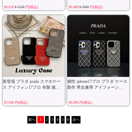
¥6,630
¥ 7230
円(税込)
¥6,480
¥ 7080
円(税込)
新登場 プラダ prada スマホケー
個性 iphone17プロ プラダ ケース
ス アイフォン17プロ 布製 激...
新作 男女兼用 アイフォーン...
¥5,940 円(税込)
¥6,000 円(税込)
前へ
1
2
3
4
5
6
次へ