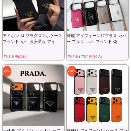
アイホン 14 プラダスマホケース
綺麗 アイフォーン17プラス カバ
ブランド 女性 激安通販 アイ...
ー プラダ prada ブランド 偽...
¥6,110 円(税込)
¥6,710
¥ 7310
円(税込)
-9%
-10%
prada風 アイホンiphone17ケース
低価格 アイフォン17 ケース プラ