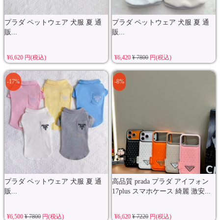
プラダ ペットウェア 犬服 夏 通
プラダ ペットウェア 犬服 夏 通
販...
販...
¥6,620 円(税込)
¥6,420
¥ 7800
円(税込)
-17%
-8%
プラダ ペットウェア 犬服 夏 通
高品質 prada プラダ アイフォン
販...
17plus スマホケース 綺麗 激安...
¥6,500
¥ 7800
円(税込)
¥6,620
¥ 7220
円(税込)