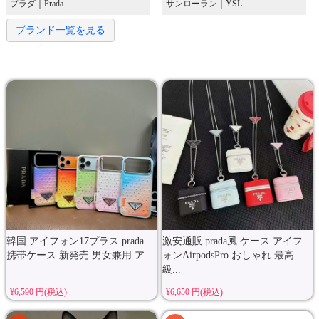
プラダ｜Prada
サンローラン｜YSL
ブランド一覧を見る
韓国 アイフォン17プラス prada
激安通販 prada風 ケース アイフ
携帯ケース 新発売 男女兼用 ア...
ォンAirpodsPro おしゃれ 最高
級...
¥6,590 円(税込)
¥6,650 円(税込)