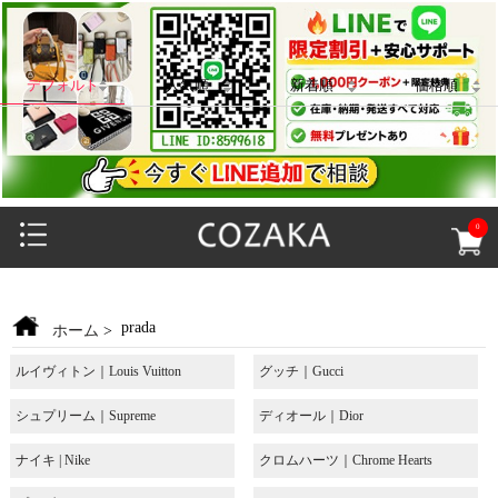
デフォルト
人気順
新着順
価格順
0
prada
ホーム
>
ルイヴィトン｜Louis Vuitton
グッチ｜Gucci
シュプリーム｜Supreme
ディオール｜Dior
ナイキ | Nike
クロムハーツ｜Chrome Hearts