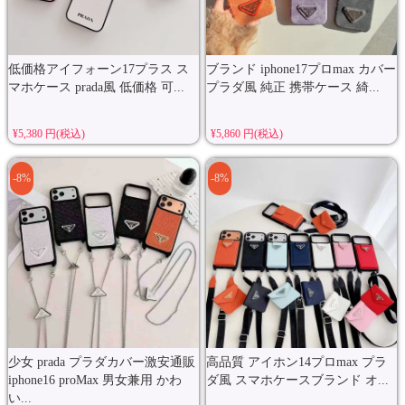
低価格アイフォーン17プラス ス
ブランド iphone17プロmax カバー
マホケース prada風 低価格 可...
プラダ風 純正 携帯ケース 綺...
¥5,380 円(税込)
¥5,860 円(税込)
-8%
-8%
少女 prada プラダカバー激安通販
高品質 アイホン14プロmax プラ
iphone16 proMax 男女兼用 かわ
ダ風 スマホケースブランド オ...
い...