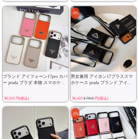
-9%
ブランド アイフォーン17pro カバ
男女兼用 アイホン17プラススマ
ー prada プラダ 本物 スマホケ...
ホケース prada ブランド アイ...
¥6,010 円(税込)
¥6,410
¥ 7010
円(税込)
-8%