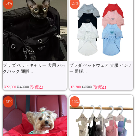
-54%
-27%
プラダ ペットキャリー 犬用 バッ
プラダ ペットウェア 犬服 インナ
クパック 通販...
ー 通販...
¥22,000
¥ 48000
円(税込)
¥6,200
¥ 8500
円(税込)
-48%
-16%