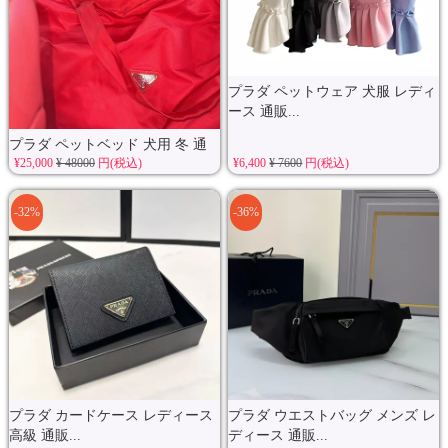
プラダ ペットウェア 犬服 レディ
ース 通販...
プラダ ペットベッド 犬用 冬 通
¥25,000
¥ 48000
円(税込)
¥6,400
¥ 7600
円(税込)
販...
-32%
-36%
プラダ カードケース レディース
プラダ ウエストバッグ メンズ レ
高級 通販...
ディース 通販...