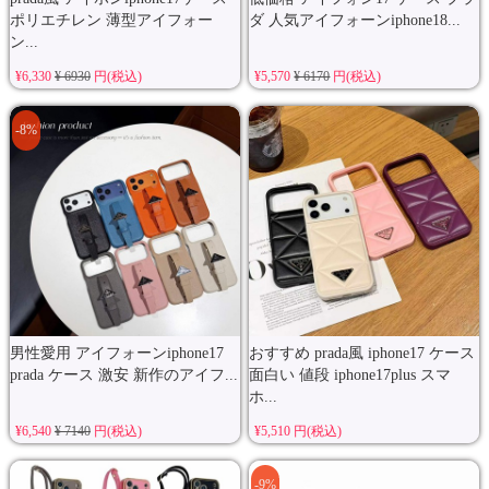
ポリエチレン 薄型アイフォー
ダ 人気アイフォーンiphone18...
ン...
¥6,330
¥ 6930
円(税込)
¥5,570
¥ 6170
円(税込)
-8%
男性愛用 アイフォーンiphone17
おすすめ prada風 iphone17 ケース
prada ケース 激安 新作のアイフ...
面白い 値段 iphone17plus スマ
ホ...
¥6,540
¥ 7140
円(税込)
¥5,510 円(税込)
-9%