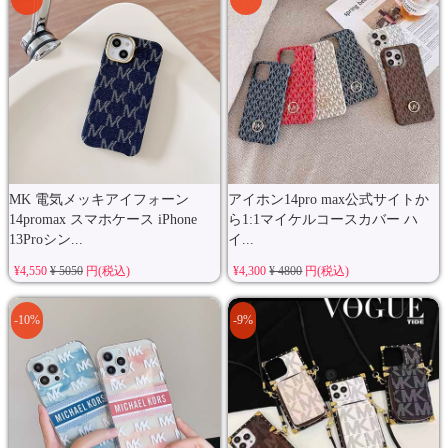
MK 電気メッキアイフォーン
アイホン14pro max公式サイトか
14promax スマホケース iPhone
ら1:1マイケルコースカバー ハ
13Proシン...
イ...
¥4,550
¥ 5050
円(税込)
¥4,300
¥ 4800
円(税込)
-10%
-9%