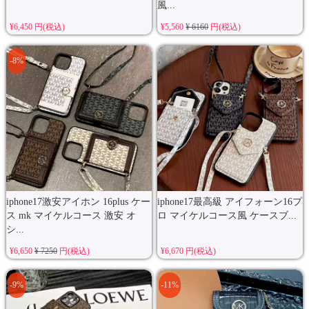
風...
¥6,450 円(税込)
¥5,560
¥ 6160
円(税込)
-8%
iphone17激安アイホン 16plus ケー
iphone17最高級 アイフォーン16プ
ス mk マイケルコース 激安 オ
ロ マイケルコース風 ケースブ...
シ...
¥6,650
¥ 7250
円(税込)
¥6,670 円(税込)
-9%
-11%