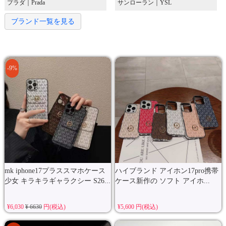
プラダ｜Prada
サンローラン｜YSL
ブランド一覧を見る
-9%
mk iphone17プラススマホケース
ハイブランド アイホン17pro携帯
少女 キラキラギャラクシー S26...
ケース新作の ソフト アイホ...
¥6,030
¥ 6630
円(税込)
¥5,600 円(税込)