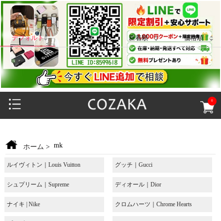
デフォルト
人気順
新着順
価格順
0
mk
ホーム
>
ルイヴィトン｜Louis Vuitton
グッチ｜Gucci
シュプリーム｜Supreme
ディオール｜Dior
ナイキ | Nike
クロムハーツ｜Chrome Hearts