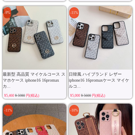
-9%
-11%
最新型 高品質 マイケルコース ス
日韓風 ハイブランド レザー
マホケース iphone16 16promax
iphone16 16promaxケース マイケ
カ...
ルコ...
¥5,460
¥ 5980
円(税込)
¥5,000
¥ 5600
円(税込)
-11%
-10%