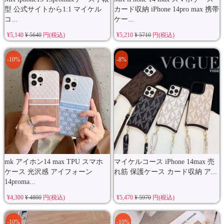
型 公式サイトから1:1 マイケル
カード収納 iPhone 14pro max 携帯
コ...
ケー...
¥5,140
¥ 5640
円(税込)
¥5,210
¥ 5710
円(税込)
-10%
-8%
mk アイホン14 max TPU スマホ
マイケルコース iPhone 14max 売
ケース 光沢感 アイフォーン
れ筋 保護ケース カード収納 ア...
14proma...
¥4,300
¥ 4800
円(税込)
¥5,470
¥ 5970
円(税込)
-10%
-10%