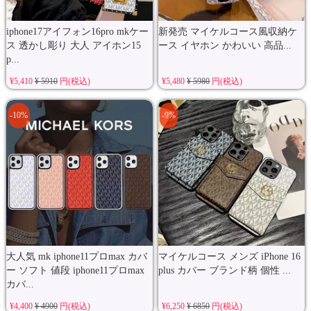
iphone17アイフォン16pro mkケー
新発売 マイケルコース風収納ケ
ス 透かし彫り 大人 アイホン15
ース イヤホン かわいい 高品...
p...
¥5,410
¥ 5910
円(税込)
¥5,480
¥ 5980
円(税込)
-10%
-9%
大人気 mk iphone11プロmax カバ
マイケルコース メンズ iPhone 16
ー ソフト 値段 iphone11プロmax
plus カバー ブランド柄 個性 ...
カバ...
¥4,400
¥ 4900
円(税込)
¥6,250
¥ 6850
円(税込)