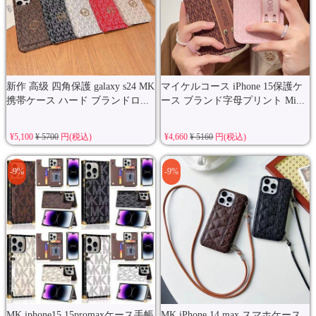
新作 高级 四角保護 galaxy s24 MK
マイケルコース iPhone 15保護ケ
携帯ケース ハード ブランドロ...
ース ブランド字母プリント Mi...
¥5,100
¥ 5700
円(税込)
¥4,660
¥ 5160
円(税込)
-9%
-9%
MK iphone15 15promaxケース手帳
MK iPhone 14 max スマホケース