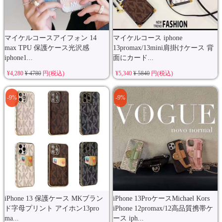
マイケルコースアイフォン 14
マイケルコース iphone
max TPU 保護ケース光沢感
13promax/13mini肩掛けケース 背
iphone1...
面にカード...
¥4,280
¥ 4780
円(税込)
¥5,340
¥ 5840
円(税込)
-9%
-9%
iPhone 13 保護ケース MKブラン
iPhone 13ProケースMichael Kors
ド字母プリント アイホン13pro
iPhone 12promax/12高品質携帯ケ
ma...
ース iph...