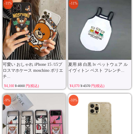
-11%
-11%
可愛い おしゃれ iPhone 15 /15プ
夏用 綿 白黒 lv ペットウェア ル
ロスマホケース moschino ポリエ
イヴィトン ベスト フレンチ...
チ...
¥4,160
¥ 4660
円(税込)
¥4,070
¥ 4570
円(税込)
-9%
-10%