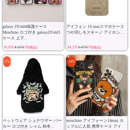
galaxy ZFold4保護ケース
アイフォン 14 maxスマホケース
Moschino ロゴ付き galaxyZFold3
つや消しモスキーノ アイホン...
ケース 上下...
¥5,070
¥ 5570
円(税込)
¥4,270
¥ 4770
円(税込)
-7%
-10%
ペットウェア シュナウザー パー
moschino アイフォーン14max カ
カー ロゴ付き シャム 秋冬...
ップルに人気 携帯ケース アイ