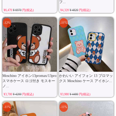
フ...
¥6,470
¥ 6970
円(税込)
¥4,320
¥ 4820
円(税込)
-12%
-11%
Moschino アイホン13promax/13pro
かわいい アイフォン 13 プロマッ
スマホケース ロゴ付き モスキー
クス Moschino ケース アイホン...
ノ...
¥3,700
¥ 4200
円(税込)
¥3,980
¥ 4480
円(税込)
-11%
-11%