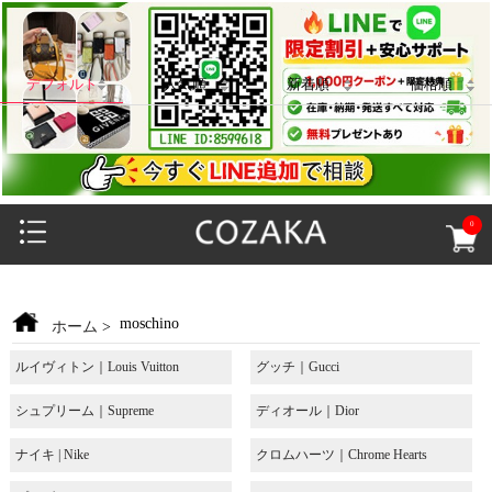
デフォルト
人気順
新着順
価格順
0
moschino
ホーム
>
ルイヴィトン｜Louis Vuitton
グッチ｜Gucci
シュプリーム｜Supreme
ディオール｜Dior
ナイキ | Nike
クロムハーツ｜Chrome Hearts