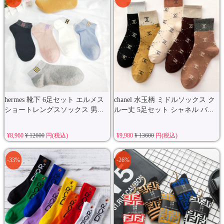
hermes 靴下 6足セット エルメス
chanel 水玉柄 ミドルソックス ク
ショートレングスソックス 男...
ルー丈 5足セット シャネル バ...
¥8,960
¥ 12600
円(税込)
¥9,980
¥ 13600
円(税込)
-33%
-26%