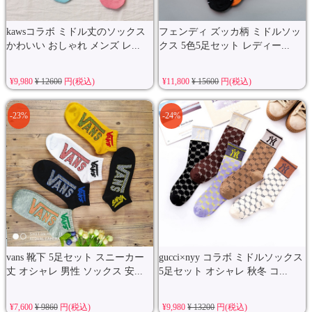
kawsコラボ ミドル丈のソックス
フェンディ ズッカ柄 ミドルソッ
かわいい おしゃれ メンズ レ...
クス 5色5足セット レディー...
¥9,980
¥ 12600
円(税込)
¥11,800
¥ 15600
円(税込)
-23%
-24%
vans 靴下 5足セット スニーカー
gucci×nyy コラボ ミドルソックス
丈 オシャレ 男性 ソックス 安...
5足セット オシャレ 秋冬 コ...
¥7,600
¥ 9860
円(税込)
¥9,980
¥ 13200
円(税込)