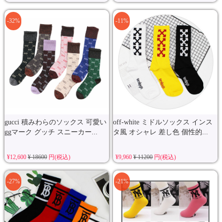
-32%
-11%
gucci 積みわらのソックス 可愛い
off-white ミドルソックス インス
ggマーク グッチ スニーカー...
タ風 オシャレ 差し色 個性的...
¥12,600
¥ 18600
円(税込)
¥9,960
¥ 11200
円(税込)
-27%
-21%