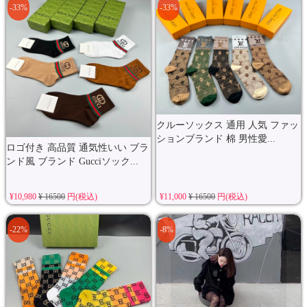
-33%
-33%
クルーソックス 通用 人気 ファッ
ションブランド 棉 男性愛...
ロゴ付き 高品質 通気性いい ブラ
ンド風 ブランド Gucciソック...
¥10,980
¥ 16500
円(税込)
¥11,000
¥ 16500
円(税込)
-22%
-8%