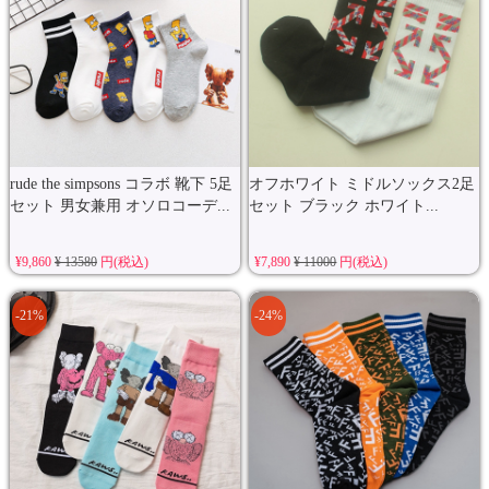
rude the simpsons コラボ 靴下 5足
オフホワイト ミドルソックス2足
セット 男女兼用 オソロコーデ...
セット ブラック ホワイト...
¥9,860
¥ 13580
円(税込)
¥7,890
¥ 11000
円(税込)
-21%
-24%