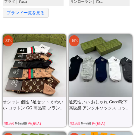
プラダ｜Prada
サンローラン｜YSL
ブランド一覧を見る
-33%
-16%
オシャレ 個性 5足セット かわい
通気性いい おしゃれ Gucci靴下
い コットン GG 高品質 ブラン...
高級感 アンクルソックス コッ...
¥8,980
¥ 13500
円(税込)
¥3,999
¥ 4780
円(税込)