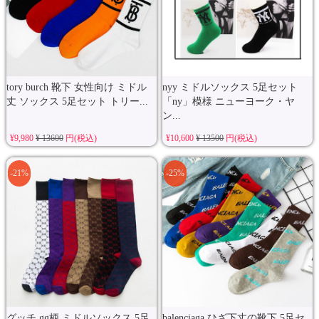
tory burch 靴下 女性向け ミドル
nyy ミドルソックス 5足セット
丈 ソックス 5足セット トリー...
「ny」模様 ニューヨーク・ヤ
ン...
¥9,980
¥ 13600
円(税込)
¥10,600
¥ 13500
円(税込)
-21%
-25%
グッチ gg柄 ミドルソックス 5足
balenciaga ひざ下丈の靴下 5足セ