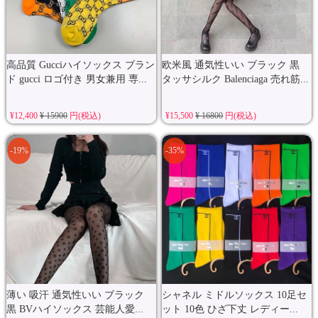
高品質 Gucciハイソックス ブラン
欧米風 通気性いい ブラック 黒
ド gucci ロゴ付き 男女兼用 専...
タッサシルク Balenciaga 売れ筋...
¥12,400
¥ 15900
円(税込)
¥15,500
¥ 16800
円(税込)
-19%
-35%
薄い 吸汗 通気性いい ブラック
シャネル ミドルソックス 10足セ
黒 BVハイソックス 芸能人愛...
ット 10色 ひざ下丈 レディー...