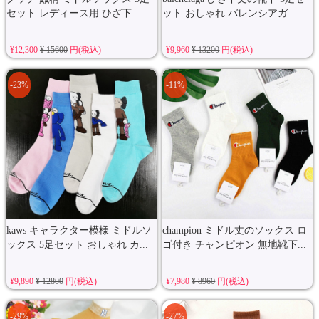
セット レディース用 ひざ下...
ット おしゃれ バレンシアガ ...
¥12,300
¥ 15600
円(税込)
¥9,960
¥ 13200
円(税込)
-23%
-11%
kaws キャラクター模様 ミドルソ
champion ミドル丈のソックス ロ
ックス 5足セット おしゃれ カ...
ゴ付き チャンピオン 無地靴下...
¥9,890
¥ 12800
円(税込)
¥7,980
¥ 8960
円(税込)
-29%
-27%