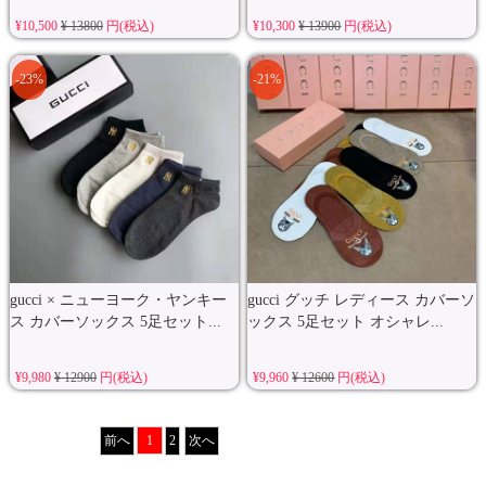
¥10,500
¥ 13800
円(税込)
¥10,300
¥ 13900
円(税込)
-23%
-21%
gucci × ニューヨーク・ヤンキー
gucci グッチ レディース カバーソ
ス カバーソックス 5足セット...
ックス 5足セット オシャレ...
¥9,980
¥ 12900
円(税込)
¥9,960
¥ 12600
円(税込)
前へ
1
2
次へ