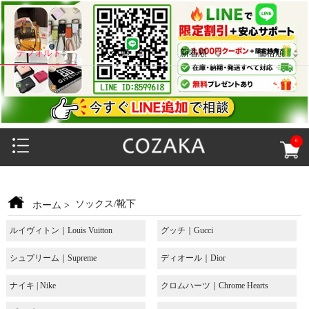
デフォルト
人気順
新着順
価格順
0
ソックス/靴下
ホーム
>
ルイヴィトン｜Louis Vuitton
グッチ｜Gucci
シュプリーム｜Supreme
ディオール｜Dior
ナイキ | Nike
クロムハーツ｜Chrome Hearts