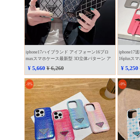
iphone17ハイブランド アイフォーン16プロ
iphone1
maxスマホケース最新型 3D立体パターン ア
16plu
イホン14 韓国 ケース
ォーン15
¥ 5,660
¥ 6,260
¥ 5,250
-9%
-9%