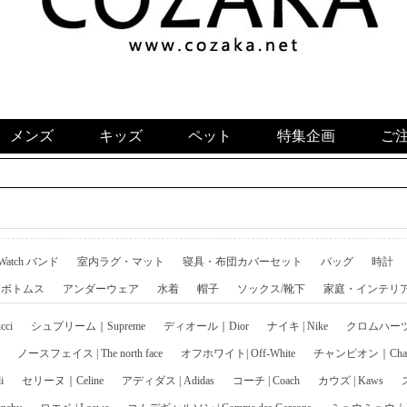
メンズ
キッズ
ペット
特集企画
ご
 Watch バンド
室内ラグ・マット
寝具・布団カバーセット
バッグ
時計
ボトムス
アンダーウェア
水着
帽子
ソックス/靴下
家庭・インテリ
ci
シュプリーム｜Supreme
ディオール｜Dior
ナイキ | Nike
クロムハーツ｜C
ノースフェイス | The north face
オフホワイト| Off-White
チャンピオン｜Cham
i
セリーヌ｜Celine
アディダス | Adidas
コーチ | Coach
カウズ | Kaws