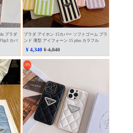
ada プラダ
プラダ アイホン 15カバー ソフトゴーム ブラ
lip3 カバ
ンド 薄型 アイフォーン 15 plus カラフル
prada プラダ アイホン 15 pro スマホケース
¥ 4,340
¥ 4,840
prada ブランドロゴ アイフォーン 15pro max
携帯ケース 安い 新登場 高品質 高校生 コピ
-9%
ー 口コミ