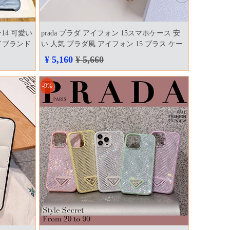
14 可愛い
prada プラダ アイフォン 15スマホケース 安
イブランド
い 人気 プラダ風 アイフォン 15 プラス ケー
ス プラダ風 可愛い アイフォン 15 プロ ケー
¥ 5,160
¥ 5,660
ス アイフォーン 15pro max キラキラ プラダ
prada アイフォーン 15pro max 販売店 シンプ
-9%
ル風