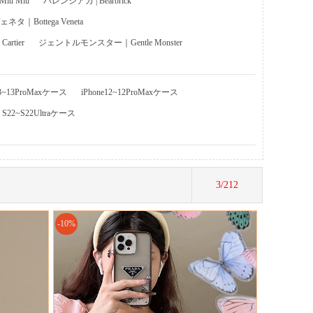
u Miu
バレンシアガ | Bearbrick
タ｜Bottega Veneta
rtier
ジェントルモンスター｜Gentle Monster
13~13ProMaxケース
iPhone12~12ProMaxケース
y S22~S22Ultraケース
3/212
-10%