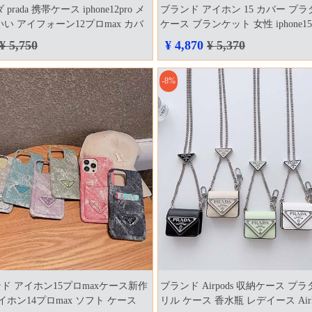
prada 携帯ケース iphone12pro メ
ブランド アイホン 15 カバー プラ
いい アイフォーン12プロmax カバ
ケース ブランケット 女性 iphone1
バー
¥ 5,750
¥ 4,870
¥ 5,370
-8%
ド アイホン15プロmaxケース新作
ブランド Airpods 収納ケース プ
イホン14プロmax ソフト ケース
リル ケース 香水瓶 レデイース AirPod