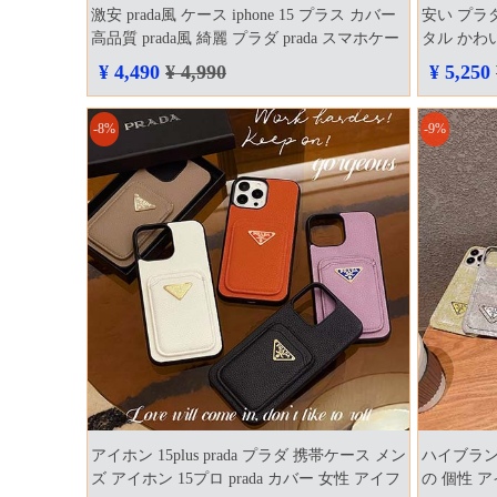
激安 prada風 ケース iphone 15 プラス カバー
安い プラダ 
高品質 prada風 綺麗 プラダ prada スマホケー
タル かわ
ス ハイブランド 通販 アイホン 15pro max 高
ー
¥ 4,490
¥ 4,990
¥ 5,250
校生 Ins風 偽物
-8%
-9%
アイホン 15plus prada プラダ 携帯ケース メン
ハイブラン
ズ アイホン 15プロ prada カバー 女性 アイフ
の 個性 ア