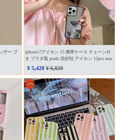
料レザー ブ
iphone17アイホン 15 携帯ケース チェーン付
き プラダ風 prada 流砂殻 アイホン 15pro max
透明 プラダ風 アイホン 14 プロ ケース ブラ
¥ 5,420
¥ 6,020
ンド 女性愛用 アイフォーン 12 安い 高品質
おすすめ
-10%