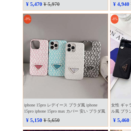
ォン 14plus ケースprada 激安 iphone 14 プロ
¥ 5,470
¥ 5,970
¥ 4,940
高品質 prada プラダ iphone 14 プロ 韓国 販売
店 少女 偽物 本物 口コミ
-9%
-8%
iphone 15pro レデイース プラダ風 iphone
女性 ギャラ
15pro iphone 15pro max カバー 安い プラダ風
ル風 ブランド
新発売 iphone 14 携帯ケース プラダ風 iphone
¥ 5,150
¥ 5,650
¥ 5,460
14plus ケースprada風 高品質 可愛い 店舗 イタ
ズラ風