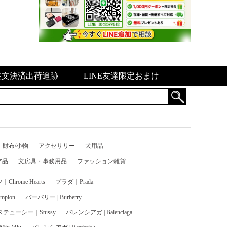
注文決済出荷追跡
LINE友達限定おまけ
財布/小物
アクセサリー
犬用品
ア品
文房具・事務用品
ファッション雑貨
hrome Hearts
プラダ｜Prada
pion
バーバリー | Burberry
ステューシー｜Stussy
バレンシアガ | Balenciaga