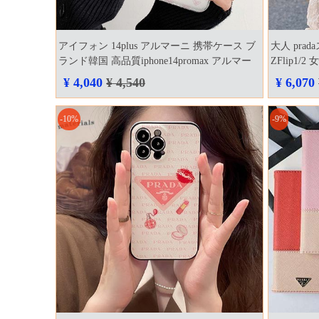
アイフォン 14plus アルマーニ 携帯ケース ブ
大人 pr
ランド韓国 高品質iphone14promax アルマー
ZFlip1/2
ニ armani スマホケース
ケース値
¥ 4,040
¥ 4,540
¥ 6,070
-10%
-9%