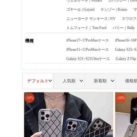
ヴェルサーチ | Versace
ジバンシー｜Given
ゴヤール | Goyard
ケンゾー | Kenzo
マ
ニューヨーク ヤンキース | NY
スワロフスキ
トムフォード｜Tom Ford
バリー｜Bally
iPhone17~17ProMaxケース
iPhone16~1
機種
iPhone11~11ProMaxケース
Galaxy S25~
Galaxy S21~S21Ultraケース
Galaxy Z Fl
デフォルト
人気順
新着順
価格
-10%
-10%