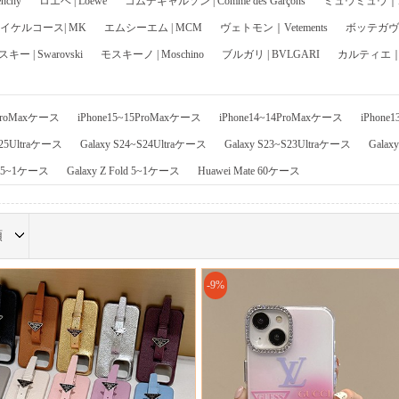
chy
ロエベ | Loewe
コムデギャルソン | Comme des Garçons
ミュウミュウ｜Mi
イケルコース| MK
エムシーエム | MCM
ヴェトモン｜Vetements
ボッテガヴェネ
ー | Swarovski
モスキーノ | Moschino
ブルガリ | BVLGARI
カルティエ｜Ca
6ProMaxケース
iPhone15~15ProMaxケース
iPhone14~14ProMaxケース
iPhone
S25Ultraケース
Galaxy S24~S24Ultraケース
Galaxy S23~S23Ultraケース
Galax
ip 5~1ケース
Galaxy Z Fold 5~1ケース
Huawei Mate 60ケース
順
-9%