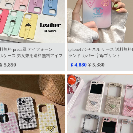
7送料無料 prada風 アイフォーン
iphone17シャネル ケース 送料無
sスマホケース 男女兼用送料無料アイフ
ランド カバー 字母プリント
 携帯ケース 大人気
¥ 5,850
¥ 4,880
¥ 5,380
-7%