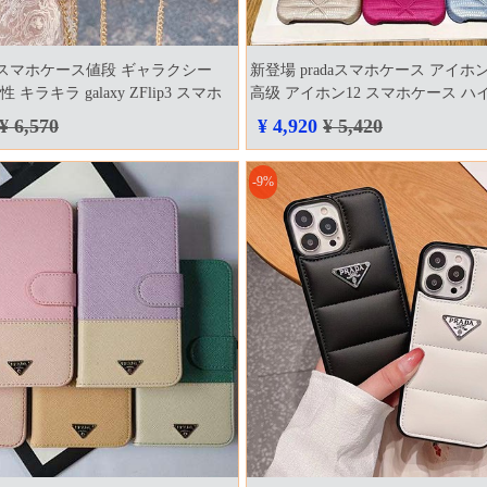
adaスマホケース値段 ギャラクシー
新登場 pradaスマホケース アイホン
 女性 キラキラ galaxy ZFlip3 スマホ
高级 アイホン12 スマホケース ハ
段
¥ 6,570
¥ 4,920
¥ 5,420
-9%