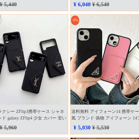
カバー
¥ 5,440
¥ 6,040
¥ 6,540
-9%
クシー ZFlip3携帯ケース シャネ
送料無料 アイフォーン14 携帯ケー
 galaxy ZFlip4 少女 カバー 安い
風 ブランド 偽物 アイフォーン 14プ
風 ケース
¥ 5,960
¥ 5,030
¥ 5,530