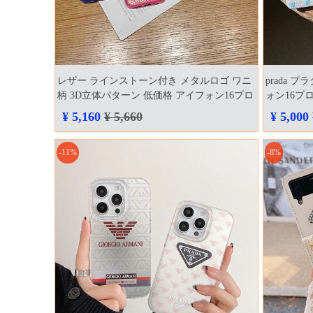
レザー ラインストーン付き メタルロゴ ワニ
prada 
柄 3D立体パターン 低価格 アイフォン16プロ
ォン16プ
スマホケース prada風 高级アイホン 14 カバ
¥ 5,160
¥ 5,660
¥ 5,000
ーハイブランド
-11%
-8%