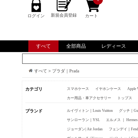
新規会員登録
ログイン
カート
すべて
全部商品
レディース
すべて
>
プラダ｜Prada
スマホケース
イヤホンケース
Apple
カテゴリ
カー用品・車アクセサリー
トップス
ルイヴィトン｜Louis Vuitton
グッチ｜Guc
ブランド
サンローラン｜YSL
エルメス ｜ Hermes
ジョーダン| Air Jordan
フェンデイ｜Fend