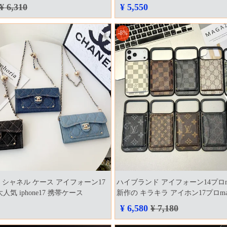
安通販
17promax カバー 本物
¥ 6,310
¥ 5,550
-8%
nel シャネル ケース アイフォーン17
ハイブランド アイフォーン14プロ
人気 iphone17 携帯ケース
新作の キラキラ アイホン17プロma
ケース
¥ 6,580
¥ 7,180