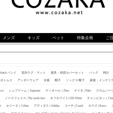
メンズ
キッズ
ペット
特集企画
ご
 Watch バンド
室内ラグ・マット
寝具・布団カバーセット
バッグ
時計
ボトムス
アンダーウェア
水着
帽子
ソックス/靴下
家庭・インテリ
ci
シュプリーム｜Supreme
ディオール｜Dior
ナイキ | Nike
クロムハーツ｜C
ノースフェイス | The north face
オフホワイト| Off-White
チャンピオン｜Cham
i
セリーヌ｜Celine
アディダス | Adidas
コーチ | Coach
カウズ | Kaws