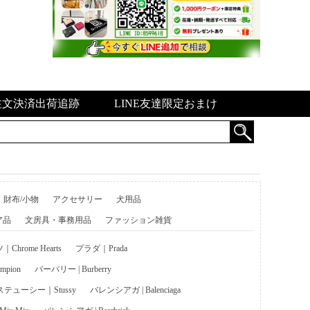
注文決済出荷追跡
LINE友達限定おまけ
財布/小物
アクセサリー
犬用品
ア品
文房具・事務用品
ファッション雑貨
hrome Hearts
プラダ｜Prada
pion
バーバリー | Burberry
ステューシー｜Stussy
バレンシアガ | Balenciaga