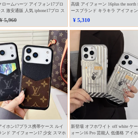
クロームハーツ アイフォン17プロ
高级 アイフォーン 16plus the north 
 激安通販 人気 iphone17プロ ス
ースブランド キラキラ アイフォン16
 ブランド
携帯ケース ザ・ノース・フェイス
¥ 5,960
¥ 5,310
アイホン17プラス携帯ケース ルイ
新登場 オフホワイト off white 
ランド アイフォーン17 少女 スマホ
ォーン16 Pro 芸能人 低価格 アイ