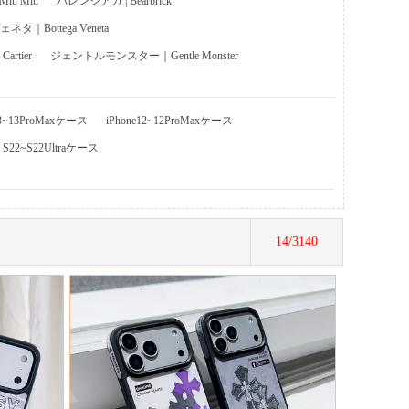
u Miu
バレンシアガ | Bearbrick
タ｜Bottega Veneta
rtier
ジェントルモンスター｜Gentle Monster
13~13ProMaxケース
iPhone12~12ProMaxケース
y S22~S22Ultraケース
14/3140