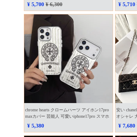
白い
ケース 激
¥ 5,700
¥ 6,300
¥ 5,710
chrome hearts クロームハーツ アイホン17pro
安い cha
maxカバー 芸能人 可愛いiphone17pro スマホ
オシャレ 大
ケース 売れ筋
¥ 5,380
¥ 7,680