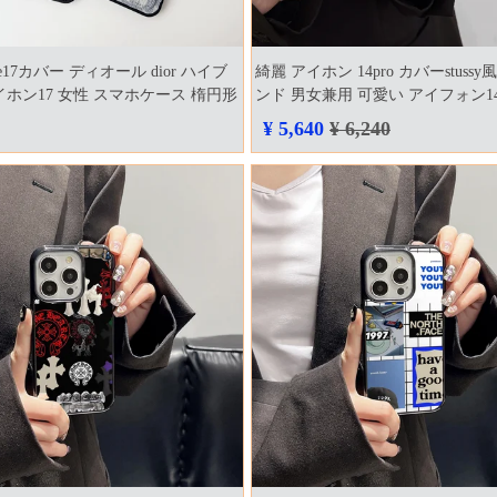
ne17カバー ディオール dior ハイブ
綺麗 アイホン 14pro カバーstuss
イホン17 女性 スマホケース 楕円形
ンド 男女兼用 可愛い アイフォン14p
帯ケース 高品質
¥ 5,640
¥ 6,240