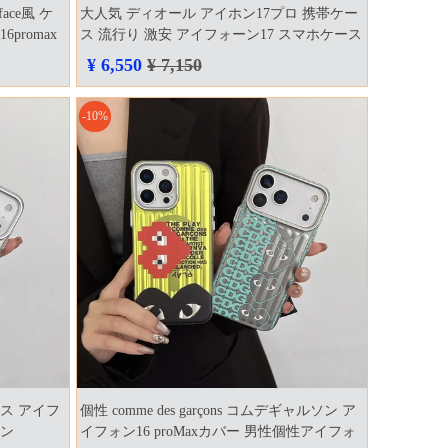
face風 ケ
大人気 ディオール アイホン17プロ 携帯ケー
promax
ス 流行り 激安 アイフォーン17 スマホケース
風
偽物
¥ 6,550
¥ 7,150
-10%
ケース アイフ
個性 comme des garçons コムデギャルソン ア
ホン
イフォン16 proMaxカバー 男性個性アイフォ