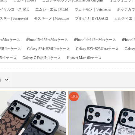
chy
ロエベ | Loewe
コムデギャルソン | Comme des Garçons
ミュウミュウ｜Mi
イケルコース| MK
エムシーエム | MCM
ヴェトモン｜Vetements
ボッテガヴェネ
ー | Swarovski
モスキーノ | Moschino
ブルガリ | BVLGARI
カルティエ｜Ca
6ProMaxケース
iPhone15~15ProMaxケース
iPhone14~14ProMaxケース
iPhone
S25Ultraケース
Galaxy S24~S24Ultraケース
Galaxy S23~S23Ultraケース
Galax
ip 5~1ケース
Galaxy Z Fold 5~1ケース
Huawei Mate 60ケース
順
-10%