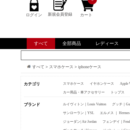
新規会員登録
ログイン
カート
すべて
全部商品
レディース
すべて
>
スマホケース
>
iphoneケース
スマホケース
イヤホンケース
Apple
カテゴリ
カー用品・車アクセサリー
トップス
ルイヴィトン｜Louis Vuitton
グッチ｜Guc
ブランド
サンローラン｜YSL
エルメス ｜ Hermes
ジョーダン| Air Jordan
フェンデイ｜Fend