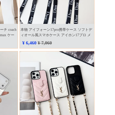
 coach
本物 アイフォーン17pro携帯ケース ソフトデ
max ケー
ィオール風スマホケース アイホン17プロ メ
ンズ
¥ 6,460
¥ 7,060