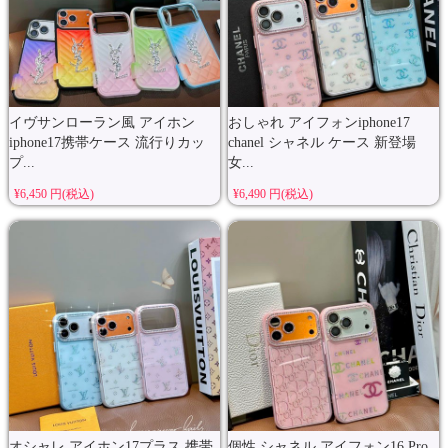
イヴサンローラン風 アイホン
おしゃれ アイフォンiphone17
iphone17携帯ケース 流行りカッ
chanel シャネル ケース 新登場
プ...
女...
¥6,450 円(税込)
¥6,490 円(税込)
オシャレ アイホン17プラス 携帯
個性 シャネル アイフォン16 Pro