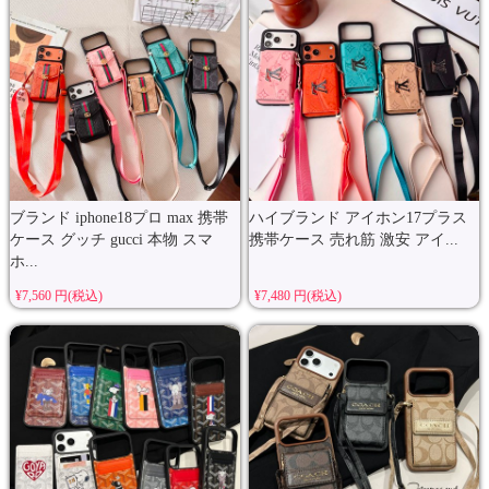
ブランド iphone18プロ max 携帯
ハイブランド アイホン17プラス
ケース グッチ gucci 本物 スマ
携帯ケース 売れ筋 激安 アイ...
ホ...
¥7,560 円(税込)
¥7,480 円(税込)