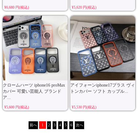
¥6,680 円(税込)
¥5,620 円(税込)
クロームハーツ iphone16 proMax
アイフォーンiphone17プラス ヴィ
カバー 可愛い芸能人 ブランド
トンカバー ソフト カップル...
ア...
¥5,600 円(税込)
¥5,530 円(税込)
前へ
1
2
3
4
5
6
次へ