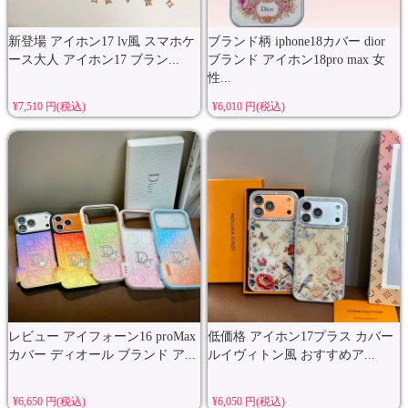
新登場 アイホン17 lv風 スマホケ
ブランド柄 iphone18カバー dior
ース大人 アイホン17 ブラン...
ブランド アイホン18pro max 女
性...
¥7,510 円(税込)
¥6,010 円(税込)
レビュー アイフォーン16 proMax
低価格 アイホン17プラス カバー
カバー ディオール ブランド ア...
ルイヴィトン風 おすすめア...
¥6,650 円(税込)
¥6,050 円(税込)