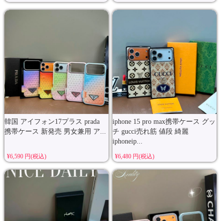
韓国 アイフォン17プラス prada
iphone 15 pro max携帯ケース グッ
携帯ケース 新発売 男女兼用 ア...
チ gucci売れ筋 値段 綺麗
iphoneip...
¥6,590 円(税込)
¥6,480 円(税込)