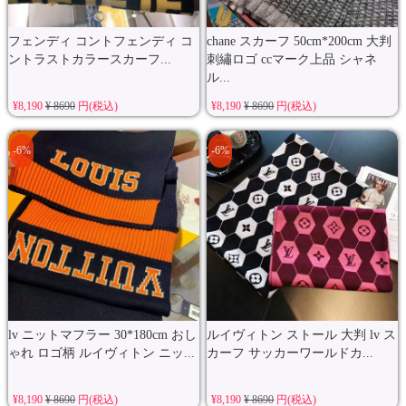
フェンディ コントフェンディ コ
chane スカーフ 50cm*200cm 大判
ントラストカラースカーフ...
刺繡ロゴ ccマーク上品 シャネ
ル...
¥8,190
¥ 8690
円(税込)
¥8,190
¥ 8690
円(税込)
-6%
-6%
lv ニットマフラー 30*180cm おし
ルイヴィトン ストール 大判 lv ス
ゃれ ロゴ柄 ルイヴィトン ニッ...
カーフ サッカーワールドカ...
¥8,190
¥ 8690
円(税込)
¥8,190
¥ 8690
円(税込)