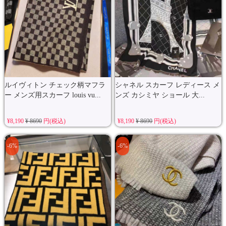
ルイヴィトン チェック柄マフラ
シャネル スカーフ レディース メ
ー メンズ用スカーフ louis vu...
ンズ カシミヤ ショール 大...
¥8,190
¥ 8690
円(税込)
¥8,190
¥ 8690
円(税込)
-6%
-6%