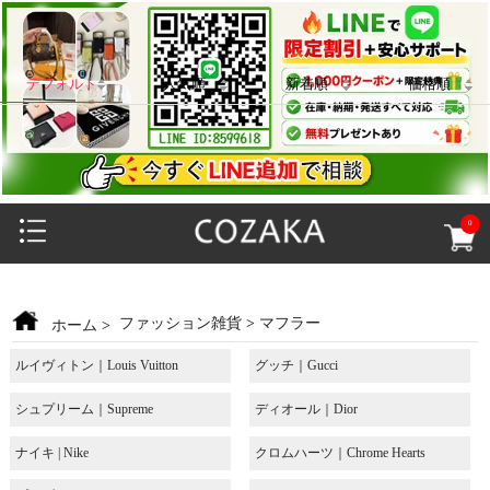
デフォルト
人気順
新着順
価格順
0
ファッション雑貨
>
マフラー
ホーム
>
ルイヴィトン｜Louis Vuitton
グッチ｜Gucci
シュプリーム｜Supreme
ディオール｜Dior
ナイキ | Nike
クロムハーツ｜Chrome Hearts