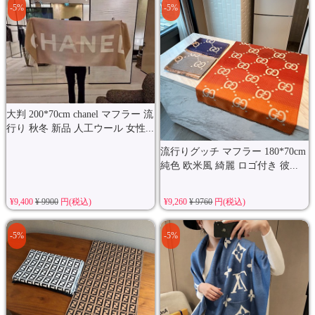
-5%
-5%
大判 200*70cm chanel マフラー 流
行り 秋冬 新品 人工ウール 女性...
流行りグッチ マフラー 180*70cm
純色 欧米風 綺麗 ロゴ付き 彼...
¥9,400
¥ 9900
円(税込)
¥9,260
¥ 9760
円(税込)
-5%
-5%