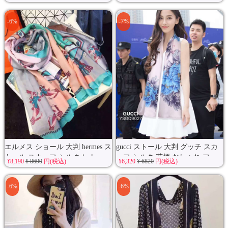
-6%
-7%
エルメス ショール 大判 hermes ス
gucci ストール 大判 グッチ スカ
トール スカーフ シルク レト...
ーフ シルク 花柄 おしゃれ フ...
¥8,190
¥ 8690
円(税込)
¥6,320
¥ 6820
円(税込)
-6%
-6%