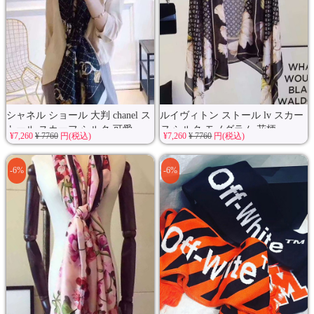
シャネル ショール 大判 chanel ス
ルイヴィトン ストール lv スカー
トール スカーフ シルク 可愛...
フ シルク モノグラム 花柄...
¥7,260
¥ 7760
円(税込)
¥7,260
¥ 7760
円(税込)
-6%
-6%