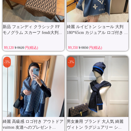
新品 フェンディ クラシック FF
綺麗 ルイビトン ショール 大判
モノグラム スカーフ fendi大判...
180*65cm カジュアル ロゴ付き ...
¥9,120
¥ 9620
円(税込)
¥9,350
¥ 9850
円(税込)
-5%
-3%
綺麗 高級感 ロゴ付き アウトドア
男女兼用 ブランド 大人気 綺麗
vuitton 友達へのプレゼント...
ヴィトン ラグジュアリー シ...