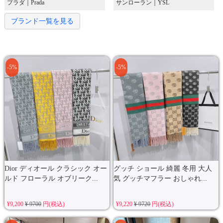
プラダ｜Prada
サンローラン｜YSL
ブランド一覧を見る
-5%
-5%
Dior ディオール クラシック オー
グッチ ショール 綺麗 冬用 大人
ルド フローラル オブリーク...
気 グッチマフラー おしゃれ...
¥9,200
¥ 9700
円(税込)
¥9,220
¥ 9720
円(税込)