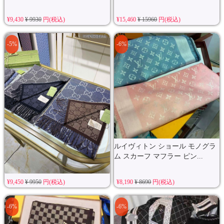
¥9,430
¥ 9930
円(税込)
¥15,460
¥ 15960
円(税込)
-5%
-6%
ルイヴィトン ショール モノグラ
ム スカーフ マフラー ピン...
マフラー gucci 男女兼用 ショール
¥9,450
¥ 9950
円(税込)
¥8,190
¥ 8690
円(税込)
欧米風 ロゴ付き 送料無料...
-6%
-6%