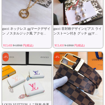
gucci ネックレス ggマークデザイ
gucci 非対称デザインピアス ライ
ン ノスタルジック風 アクセ...
ンストーン付き グッチ ggマ...
¥13,410
¥ 13910
円(税込)
¥13,410
¥ 13910
円(税込)
-4%
-4%
LOUIS VUITTON ミニ財布 牛革