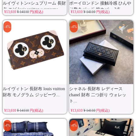
ルイヴィトン×シュプリーム 長財
ボーイロンドン 接触冷感 ひんや
布 エピ louis vuittonｘsupreme ...
り敷きパッド 枕カバー 3点...
¥13,610
¥ 14110
円(税込)
¥13,610
¥ 14110
円(税込)
-4%
-4%
ルイヴィトン 長財布 louis vuitton
シャネル 長財布 レディース
財布 モノグラム ジッピーウ...
chanel 財布 二つ折り ウォレッ
ト...
¥13,610
¥ 14110
円(税込)
¥13,610
¥ 14110
円(税込)
-4%
-4%