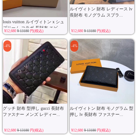
ルイヴィトン 財布 レディース lv
長財布 モノグラム スプラ...
louis vuitton ルイヴィトンｘシュ
プリーム コラボ 長財布 エピ...
¥12,680
¥ 13180
円(税込)
¥12,680
¥ 13180
円(税込)
-4%
-4%
グッチ 財布 型押し gucci 長財布
ルイヴィトン 財布 モノグラム 型
ファスナー メンズ レディー...
押し lv 長財布 ファスナー...
¥12,680
¥ 13180
円(税込)
¥12,680
¥ 13180
円(税込)