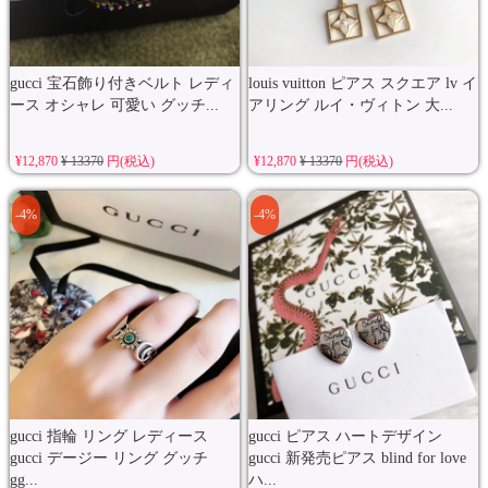
gucci 宝石飾り付きベルト レディ
louis vuitton ピアス スクエア lv イ
ース オシャレ 可愛い グッチ...
アリング ルイ・ヴィトン 大...
¥12,870
¥ 13370
円(税込)
¥12,870
¥ 13370
円(税込)
-4%
-4%
gucci 指輪 リング レディース
gucci ピアス ハートデザイン
gucci デージー リング グッチ
gucci 新発売ピアス blind for love
gg...
ハ...