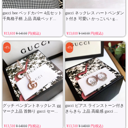
gucci bee ベッドカバー 4点セット
gucci ネックレス ハートペンダン
千鳥格子柄 上品 高級ベッド...
ト付き 可愛い かっこいい g...
¥13,610
¥ 14110
円(税込)
¥13,610
¥ 14110
円(税込)
-4%
-4%
グッチ ペンダントネックレス gg
gucci ピアス ラインストーン付き
マーク上品 首飾り gucci セー...
きらきら 上品 高級感 gucci ...
¥13,510
¥ 14010
円(税込)
¥13,510
¥ 14010
円(税込)