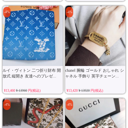
-4%
-4%
ルイ・ヴィトン 二つ折り財布 開
chanel 腕輪 ゴールド おしゃれ シ
放式 縦開き 友達へのプレゼ...
ャネル 手飾り 英字チェーン...
¥13,460
¥ 13960
円(税込)
¥13,420
¥ 13920
円(税込)
-4%
-4%