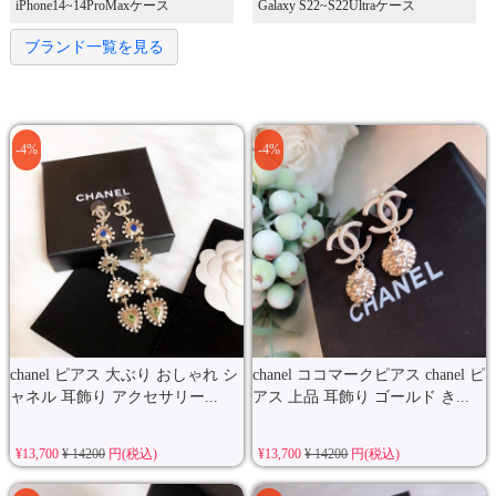
iPhone14~14ProMaxケース
Galaxy S22~S22Ultraケース
ブランド一覧を見る
-4%
-4%
chanel ピアス 大ぶり おしゃれ シ
chanel ココマークピアス chanel ピ
ャネル 耳飾り アクセサリー...
アス 上品 耳飾り ゴールド き...
¥13,700
¥ 14200
円(税込)
¥13,700
¥ 14200
円(税込)