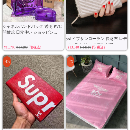
シャネルハンドバッグ 透明 PVC
開放式 日常使い ショッピン...
ysl イブサンローラン 長財布 レデ
ィース レザー ラウンドフ...
¥13,700
¥ 14200
円(税込)
¥13,610
¥ 14110
円(税込)
-4%
-4%