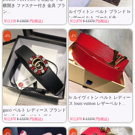
横開き ファスナー付き 金具 ブラ
ン...
ルイヴィトン ベルト ブランド lv
レザーベルト ゴールド金...
¥13,150
¥ 13650
円(税込)
¥12,870
¥ 13370
円(税込)
-4%
-4%
lv ルイヴィトン ベルト レディー
ス louis vuitton レザーベルト...
gucci ベルト レディース ブランド
グッチ レザーベルト ダイ...
¥12,870
¥ 13370
円(税込)
¥12,870
¥ 13370
円(税込)
-4%
-4%