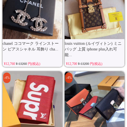
chanel ココマーク ラインストー
louis vuitton (ルイヴィトン) ミニ
ン ピアスシャネル 耳飾り cha...
バッグ 上質 iphone plus入れ可
能...
¥12,760
¥ 13260
円(税込)
¥12,700
¥ 13200
円(税込)
-4%
-4%