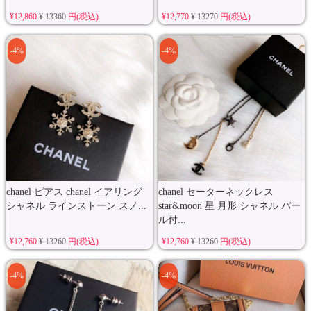
¥12,860
¥ 13360
円(税込)
¥12,770
¥ 13270
円(税込)
-4%
-4%
chanel ピアス chanel イアリング
chanel セーターネックレス
シャネル ラインストーン スノ...
star&moon 星 月形 シャネル パー
ル付...
¥12,760
¥ 13260
円(税込)
¥12,760
¥ 13260
円(税込)
-4%
-4%