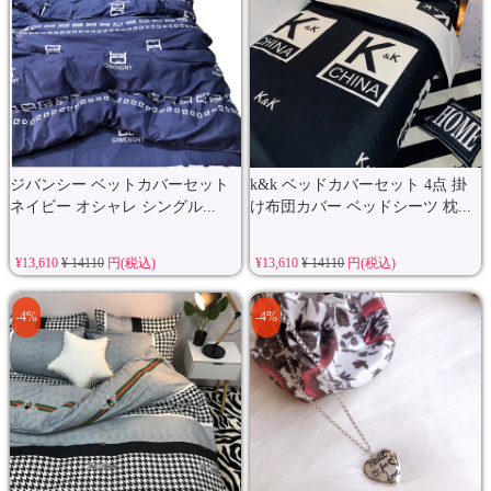
ジバンシー ベットカバーセット
k&k ベッドカバーセット 4点 掛
ネイビー オシャレ シングル...
け布団カバー ベッドシーツ 枕...
¥13,610
¥ 14110
円(税込)
¥13,610
¥ 14110
円(税込)
-4%
-4%