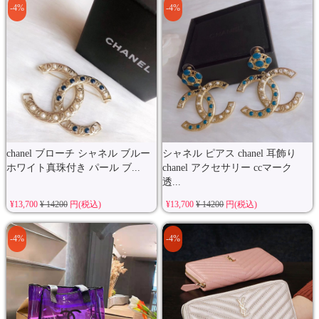
-4%
-4%
chanel ブローチ シャネル ブルー
シャネル ピアス chanel 耳飾り
ホワイト真珠付き パール ブ...
chanel アクセサリー ccマーク
透...
¥13,700
¥ 14200
円(税込)
¥13,700
¥ 14200
円(税込)
-4%
-4%