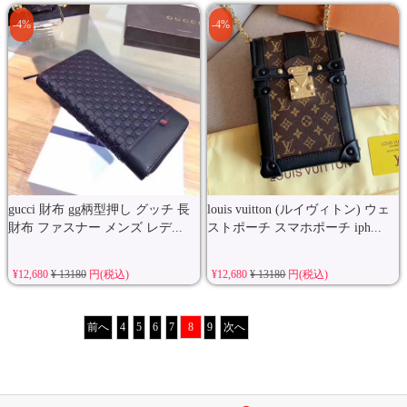
-4%
-4%
gucci 財布 gg柄型押し グッチ 長
louis vuitton (ルイヴィトン) ウェ
財布 ファスナー メンズ レデ...
ストポーチ スマホポーチ iph...
¥12,680
¥ 13180
円(税込)
¥12,680
¥ 13180
円(税込)
前へ
4
5
6
7
8
9
次へ