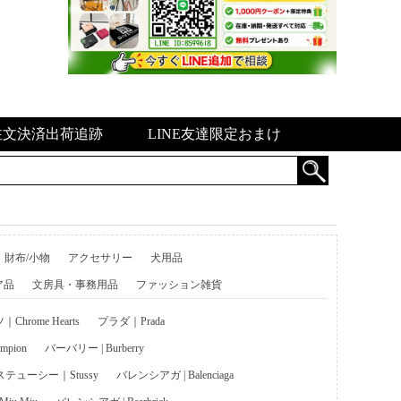
注文決済出荷追跡
LINE友達限定おまけ
財布/小物
アクセサリー
犬用品
ア品
文房具・事務用品
ファッション雑貨
hrome Hearts
プラダ｜Prada
pion
バーバリー | Burberry
ステューシー｜Stussy
バレンシアガ | Balenciaga