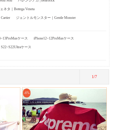
u Miu
バレンシアガ | Bearbrick
タ｜Bottega Veneta
rtier
ジェントルモンスター｜Gentle Monster
13~13ProMaxケース
iPhone12~12ProMaxケース
y S22~S22Ultraケース
1/7
-6%