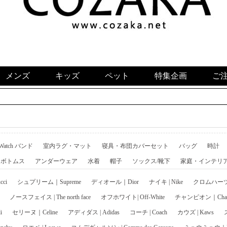
メンズ
キッズ
ペット
特集企画
ご
 Watch バンド
室内ラグ・マット
寝具・布団カバーセット
バッグ
時計
ボトムス
アンダーウェア
水着
帽子
ソックス/靴下
家庭・インテリ
ci
シュプリーム｜Supreme
ディオール｜Dior
ナイキ | Nike
クロムハーツ｜C
ノースフェイス | The north face
オフホワイト| Off-White
チャンピオン｜Cham
i
セリーヌ｜Celine
アディダス | Adidas
コーチ | Coach
カウズ | Kaws