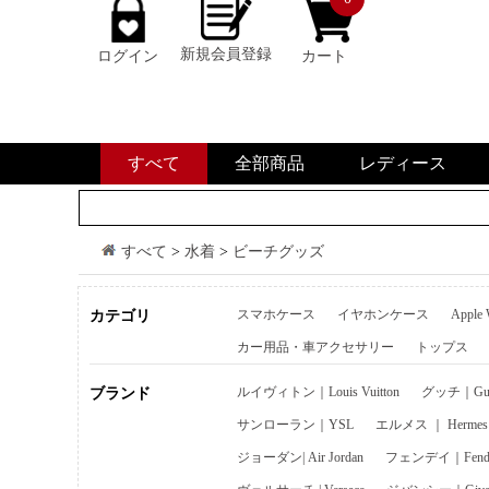
新規会員登録
ログイン
カート
すべて
全部商品
レディース
すべて
>
水着
>
ビーチグッズ
スマホケース
イヤホンケース
Apple
カテゴリ
カー用品・車アクセサリー
トップス
ルイヴィトン｜Louis Vuitton
グッチ｜Guc
ブランド
サンローラン｜YSL
エルメス ｜ Hermes
ジョーダン| Air Jordan
フェンデイ｜Fend