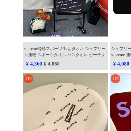
supreme冷感スポーツ生地 タオル シュプリー
シュプリー
ム速乾 スポーツタオル バスタオル ビーチタ
suprem
オルクラシックなスタイル ファッション タ
ーチタオル 
¥ 4,360
¥ 4,860
¥ 4,080
オル towel 大人気 海外輸入 ブランド cozaka
towel 大
通販
-11%
-11%