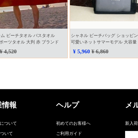
ム ビーチタオル バスタオル
シャネル ビーチバッグ ショッピ
e スポーツタオル 大判 赤 ブランド
可愛いネットサマーモデル 大容量
家庭用 ジム 多用途 コットン100％ 超吸
¥ 4,520
¥ 5,960
¥ 6,860
kaファッション
業情報
ヘルプ
メ
kaについて
初めてのお客様へ
新入荷
ついて
ご利用ガイド