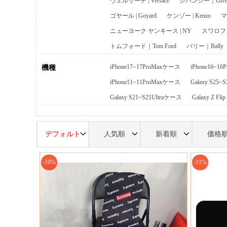
ヴェルサーチ | Versace
ジバンシー｜Given
ゴヤール | Goyard
ケンゾー | Kenzo
マ
ニューヨーク ヤンキース | NY
スワロフスキ
トムフォード｜Tom Ford
バリー｜Bally
iPhone17~17ProMaxケース
iPhone16~1
機種
iPhone11~11ProMaxケース
Galaxy S25~
Galaxy S21~S21Ultraケース
Galaxy Z Fl
デフォルト
人気順
新着順
価格
-10%
-11%