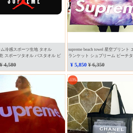
ム冷感スポーツ生地 タオル
supreme beach towel 星空プリ
e 速乾 スポーツタオル バスタオル ビ
ランケット シュプリーム ビーチタ
hiphop風 ファッション タオル
いサイズ 140cm*70cm インスタ 
¥ 4,580
¥ 5,850
¥ 6,350
人気 海外輸入 ブランド cozaka通販
ランド sup バスタオル
-13%