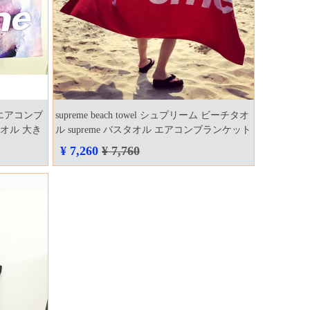
ント エアコンブ
supreme beach towel シュプリーム ビーチタオ
オル 大き
ル supreme バスタオル エアコンブランケット
海外輸入 ブ
大判 赤 黒 コットン100％ 超吸水 cozakaファ
¥ 7,260
¥ 7,760
ッション 送料無料