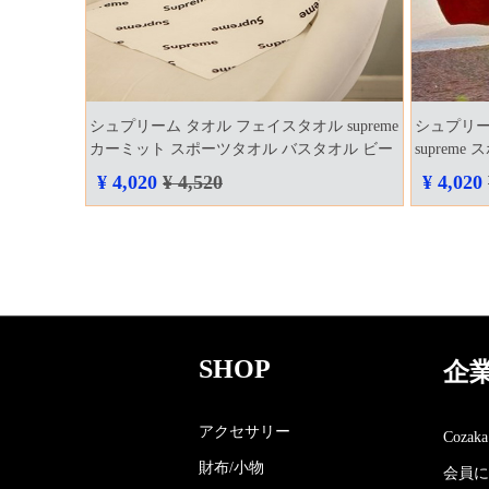
シュプリーム タオル フェイスタオル supreme
シュプリー
カーミット スポーツタオル バスタオル ビー
suprem
チタオル 大判 多用途 超吸水 ホテル用 家庭
towel 
¥ 4,020
¥ 4,520
¥ 4,020
用 運動用
水 coza
SHOP
企
アクセサリー
Coza
財布/小物
会員に