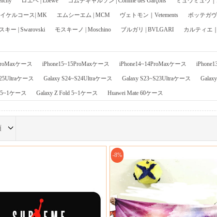
chy
ロエベ | Loewe
コムデギャルソン | Comme des Garçons
ミュウミュウ｜Mi
イケルコース| MK
エムシーエム | MCM
ヴェトモン｜Vetements
ボッテガヴェネ
ー | Swarovski
モスキーノ | Moschino
ブルガリ | BVLGARI
カルティエ｜Ca
6ProMaxケース
iPhone15~15ProMaxケース
iPhone14~14ProMaxケース
iPhone
S25Ultraケース
Galaxy S24~S24Ultraケース
Galaxy S23~S23Ultraケース
Galax
ip 5~1ケース
Galaxy Z Fold 5~1ケース
Huawei Mate 60ケース
順
-8%