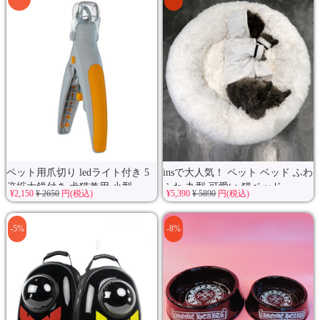
ペット用爪切り ledライト付き 5
insで大人気！ ペット ベッド ふわ
倍拡大鏡付き 犬猫兼用 小型...
ふわ 丸型 可愛い 猫ベッド...
¥2,150
¥ 2650
円(税込)
¥5,390
¥ 5890
円(税込)
-5%
-8%