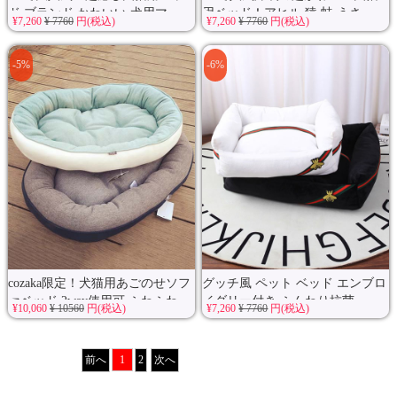
ド ブランド かわいい 犬用マ...
用ベッド！アヒル 猿 蛙 うさ...
¥7,260
¥ 7760
円(税込)
¥7,260
¥ 7760
円(税込)
-5%
-6%
cozaka限定！犬猫用あごのせソフ
グッチ風 ペット ベッド エンブロ
ァベッド 2way使用可 ふわふわ...
イダリー付き ふんわり抗菌...
¥10,060
¥ 10560
円(税込)
¥7,260
¥ 7760
円(税込)
前へ
1
2
次へ