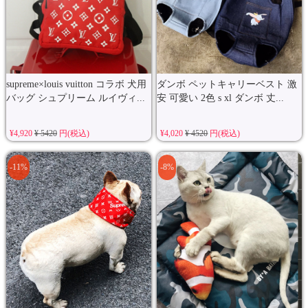
supreme×louis vuitton コラボ 犬用
ダンボ ペットキャリーベスト 激
バッグ シュプリーム ルイヴィ...
安 可愛い 2色 s xl ダンボ 丈...
¥4,920
¥ 5420
円(税込)
¥4,020
¥ 4520
円(税込)
-11%
-8%