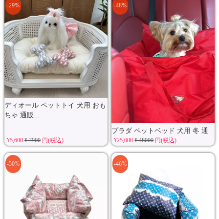
-29%
-48%
ディオール ペットトイ 犬用 おも
ちゃ 通販...
プラダ ペットベッド 犬用 冬 通
¥5,600
¥ 7900
円(税込)
¥25,000
¥ 48000
円(税込)
販...
-50%
-46%