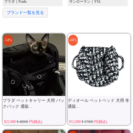
プラダ｜Prada
サンローラン｜YSL
ブランド一覧を見る
-54%
-68%
プラダ ペットキャリー 犬用 バッ
ディオール ペットベッド 犬用 冬
クパック 通販...
通販...
¥22,000
¥ 48000
円(税込)
¥12,000
¥ 37000
円(税込)