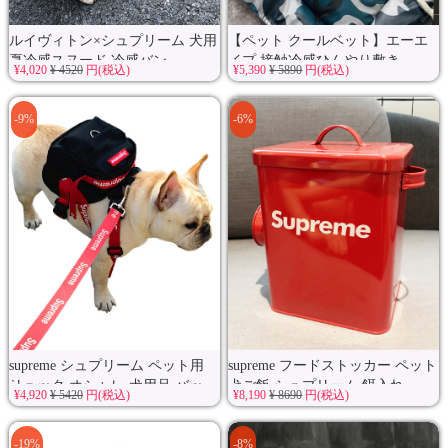
ルイヴィトン×シュプリーム 犬用
【ペット クールベット】エーエ
夏冷感スヌード 冷感バン...
イプ 接触冷感ひんやり敷き...
¥4,020
¥ 4520
円(税込)
¥5,390
¥ 5890
円(税込)
-9%
-6%
supreme シュプリーム ペット用
supreme フードストッカー ペット
リュック オシャレ 犬用品 バッ...
犬ご飯 シュプリーム 餌入れ...
¥4,920
¥ 5420
円(税込)
¥8,190
¥ 8690
円(税込)
-19%
-8%