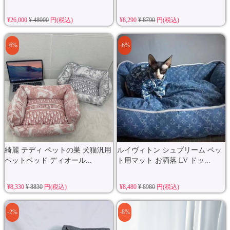
¥26,000
¥ 48000
円(税込)
¥8,290
¥ 8790
円(税込)
-6%
-6%
綺麗 テディ ペットの巣 犬猫汎用
ルイヴィトン シュプリーム ペッ
ペットベッド ディオール...
ト用マット お洒落 LV ドッ...
¥8,330
¥ 8830
円(税込)
¥8,480
¥ 8980
円(税込)
-2%
-8%