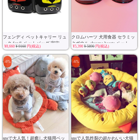
フェンディ ペットキャリー リュ
クロムハーツ 犬用食器 セラミッ
ック fendi ペットバッグ 宇宙...
クボウル chrome hearts ペット...
¥8,660
¥ 9160
円(税込)
¥5,390
¥ 5890
円(税込)
-6%
-6%
snsで大人気！超癒し犬猫用ベッ
snsで人気炸裂の超かわいい犬猫