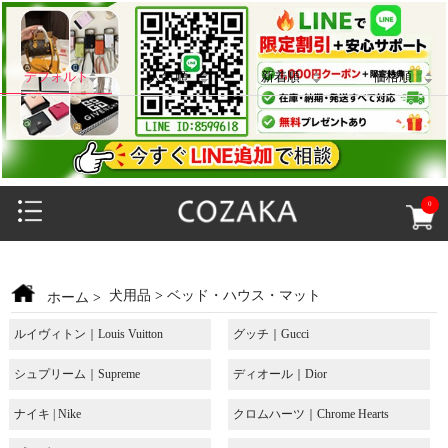
デフォルト
人気順
新着順
価格順
0
犬用品
>
ベッド・ハウス・マット
ホーム
>
ルイヴィトン｜Louis Vuitton
グッチ｜Gucci
シュプリーム｜Supreme
ディオール｜Dior
ナイキ | Nike
クロムハーツ｜Chrome Hearts