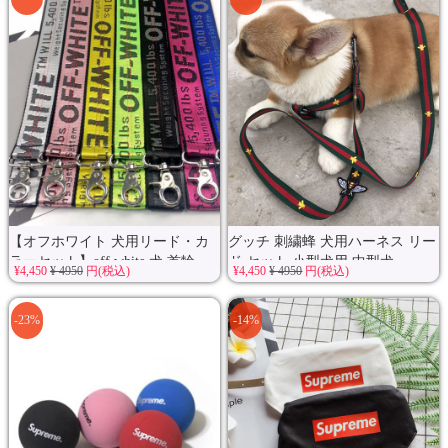
【オフホワイト 犬用リード・カ
グッチ 刺繍蜂 犬用ハーネス リー
ラーセット】off white 犬 首輪...
ド セット 小型犬用 中型犬...
¥4,450
¥ 4950
円(税込)
¥4,450
¥ 4950
円(税込)
-23%
-14%