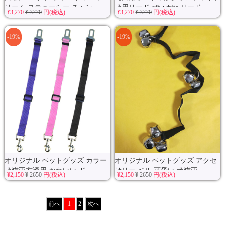
リーム ステューシー チャン...
犬用リード off-white リード...
¥3,270
¥ 3770
円(税込)
¥3,270
¥ 3770
円(税込)
-19%
-19%
オリジナル ペットグッズ カラー
オリジナル ペットグッズ アクセ
犬猫両方適用 かわいい ド...
サリー ベル 可愛い 犬猫両...
¥2,150
¥ 2650
円(税込)
¥2,150
¥ 2650
円(税込)
前へ
1
2
次へ