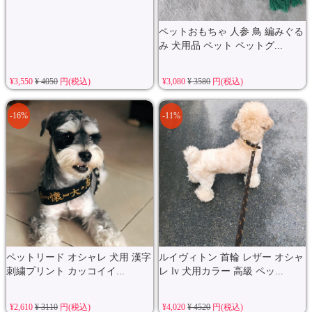
ペットおもちゃ 人参 鳥 編みぐる
み 犬用品 ペット ペットグ...
¥3,550
¥ 4050
円(税込)
¥3,080
¥ 3580
円(税込)
-16%
-11%
ペットリード オシャレ 犬用 漢字
ルイヴィトン 首輪 レザー オシャ
刺繍プリント カッコイイ...
レ lv 犬用カラー 高級 ペッ...
¥2,610
¥ 3110
円(税込)
¥4,020
¥ 4520
円(税込)