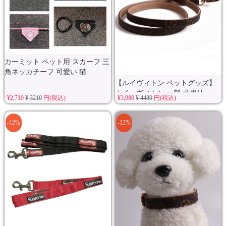
カーミット ペット用 スカーフ 三
角ネッカチーフ 可愛い 猫...
【ルイヴィトン ペットグッズ】
ルイ・ヴィトン pu製 犬用リ...
¥2,710
¥ 3210
円(税込)
¥3,980
¥ 4480
円(税込)
-12%
-12%