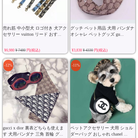
売れ筋 中小型犬 ロゴ付き 犬アク
グッチ ペット用品 犬用 バンダナ
セサリー vuitton リード おす...
オシャレ ペットグッズ gu...
¥6,980
¥ 7480
円(税込)
¥3,830
¥ 4330
円(税込)
-12%
-11%
gucci x dior 裏表どちらも使えま
ペットアクセサリー 犬用 ショル
す 犬用バンダナ 三角 首輪 グ...
ダーバッグ おしゃれ chanel ...