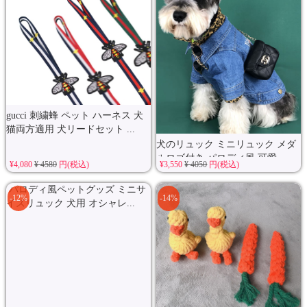
gucci 刺繍蜂 ペット ハーネス 犬
猫両方適用 犬リードセット ...
犬のリュック ミニリュック メダ
ルロゴ付き パロディ風 可愛...
¥4,080
¥ 4580
円(税込)
¥3,550
¥ 4050
円(税込)
パロディ風ペットグッズ ミニサ
-12%
-14%
イズリュック 犬用 オシャレ...