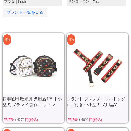
プラダ｜Prada
サンローラン｜YSL
ブランド一覧を見る
-8%
-8%
四季通用 欧米風 犬用品 LV 中小
ブランド フレンチ・ブルドッグ
型犬 ブランド 新作 コットン...
ロゴ付き 中小型犬 犬用品V...
¥5,770
¥ 6270
円(税込)
¥5,500
¥ 6000
円(税込)