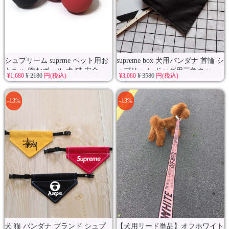
シュプリーム suprme ペット用お
supreme box 犬用バンダナ 首輪 シ
もちゃ 噛むボール 犬 猫 安全...
ュプリーム ドッグ用三角ネッ...
¥1,680
¥ 2180
円(税込)
¥3,080
¥ 3580
円(税込)
-13%
-13%
犬 猫 バンダナ ブランド シュプ
【犬用リード単品】オフホワイト