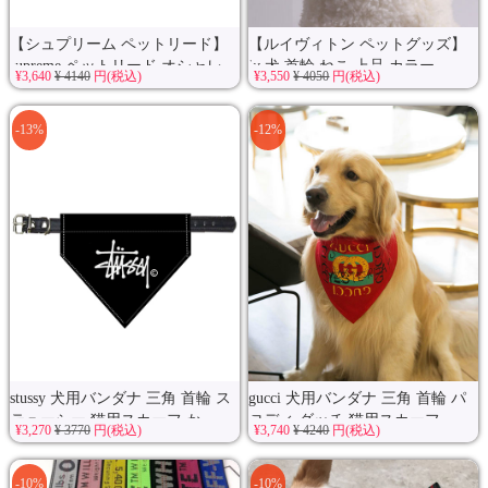
【シュプリーム ペットリード】
【ルイヴィトン ペットグッズ】
supreme ペットリード オシャレ...
lv 犬 首輪 ねこ 上品 カラー...
¥3,640
¥ 4140
円(税込)
¥3,550
¥ 4050
円(税込)
-13%
-12%
stussy 犬用バンダナ 三角 首輪 ス
gucci 犬用バンダナ 三角 首輪 パ
テューシー 猫用スカーフ か...
ロディ グッチ 猫用スカーフ...
¥3,270
¥ 3770
円(税込)
¥3,740
¥ 4240
円(税込)
-10%
-10%