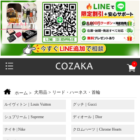
デフォルト
人気順
新着順
価格順
0
犬用品
>
リード・ハーネス・首輪
ホーム
>
ルイヴィトン｜Louis Vuitton
グッチ｜Gucci
シュプリーム｜Supreme
ディオール｜Dior
ナイキ | Nike
クロムハーツ｜Chrome Hearts