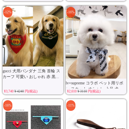
-12%
-16%
gucci 犬用バンダナ 三角 首輪 ス
カーフ 可愛い おしゃれ 赤 黒...
lv×supreme コラボ ペット用リボ
ン スカート オシャレ 上品 犬...
¥3,740
¥ 4240
円(税込)
¥2,610
¥ 3110
円(税込)
-16%
-11%