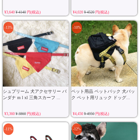
¥3,640
¥ 4140
円(税込)
¥4,020
¥ 4520
円(税込)
-13%
-10%
シュプリーム 犬アクセサリー バ
ペット用品 ペットバック 犬バッ
ンダナ m l xl 三角スカーフ ...
ク ペット用リュック ドッグ...
¥3,360
¥ 3860
円(税込)
¥4,450
¥ 4950
円(税込)
-11%
-12%