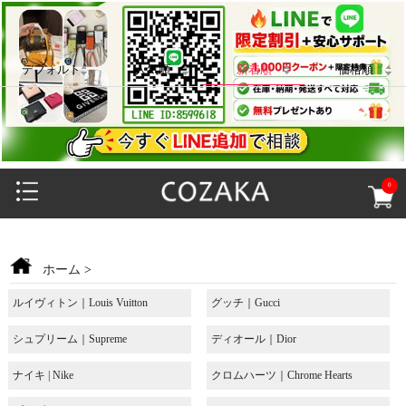
デフォルト
人気順
新着順
価格順
0
ホーム
>
ルイヴィトン｜Louis Vuitton
グッチ｜Gucci
シュプリーム｜Supreme
ディオール｜Dior
ナイキ | Nike
クロムハーツ｜Chrome Hearts