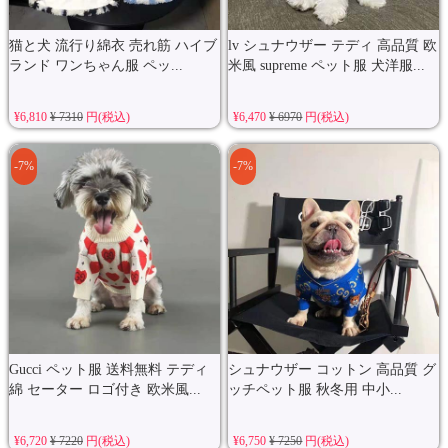
猫と犬 流行り綿衣 売れ筋 ハイブ
lv シュナウザー テディ 高品質 欧
ランド ワンちゃん服 ペッ...
米風 supreme ペット服 犬洋服...
¥6,810
¥ 7310
円(税込)
¥6,470
¥ 6970
円(税込)
-7%
-7%
Gucci ペット服 送料無料 テディ
シュナウザー コットン 高品質 グ
綿 セーター ロゴ付き 欧米風...
ッチペット服 秋冬用 中小...
¥6,720
¥ 7220
円(税込)
¥6,750
¥ 7250
円(税込)