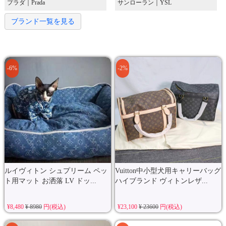
プラダ｜Prada
サンローラン｜YSL
ブランド一覧を見る
-6%
-2%
ルイヴィトン シュプリーム ペッ
Vuitton中小型犬用キャリーバッグ
ト用マット お洒落 LV ドッ...
ハイブランド ヴィトンレザ...
¥8,480
¥ 8980
円(税込)
¥23,100
¥ 23600
円(税込)