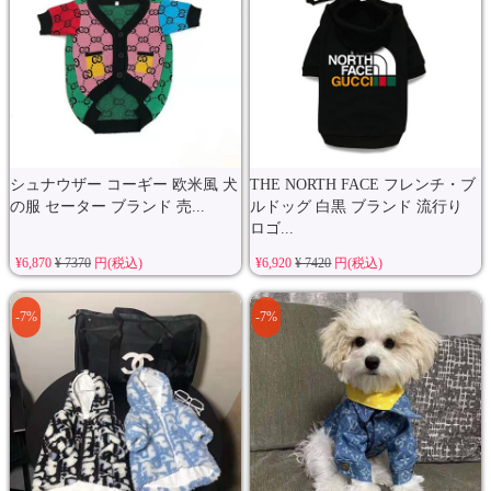
シュナウザー コーギー 欧米風 犬
THE NORTH FACE フレンチ・ブ
の服 セーター ブランド 売...
ルドッグ 白黒 ブランド 流行り
ロゴ...
¥6,870
¥ 7370
円(税込)
¥6,920
¥ 7420
円(税込)
-7%
-7%