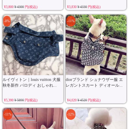
¥3,800
¥ 4300
円(税込)
¥3,830
¥ 4330
円(税込)
-8%
-11%
ルイヴィトン｜louis vuitton 犬服
diorブランド シュナウザー服 エ
秋冬新作 パロディ おしゃれ...
レガントスカート ディオール...
¥5,390
¥ 5890
円(税込)
¥4,020
¥ 4520
円(税込)
-11%
-12%