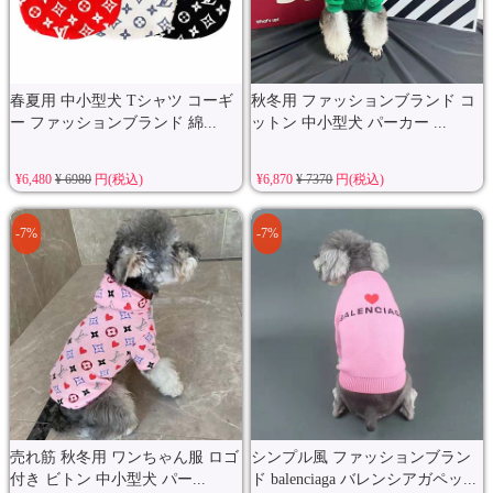
春夏用 中小型犬 Tシャツ コーギ
秋冬用 ファッションブランド コ
ー ファッションブランド 綿...
ットン 中小型犬 パーカー ...
¥6,480
¥ 6980
円(税込)
¥6,870
¥ 7370
円(税込)
-7%
-7%
売れ筋 秋冬用 ワンちゃん服 ロゴ
シンプル風 ファッションブラン
付き ビトン 中小型犬 パー...
ド balenciaga バレンシアガペッ...