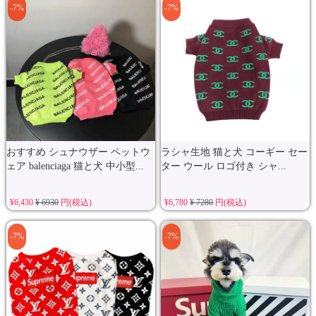
-7%
-7%
おすすめ シュナウザー ペットウ
ラシャ生地 猫と犬 コーギー セー
ェア balenciaga 猫と犬 中小型...
ター ウール ロゴ付き シャ...
¥6,430
¥ 6930
円(税込)
¥6,780
¥ 7280
円(税込)
-7%
-7%