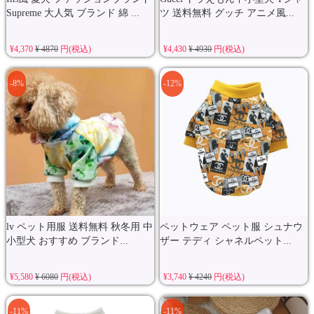
Supreme 大人気 ブランド 綿 ...
ツ 送料無料 グッチ アニメ風...
¥4,370
¥ 4870
円(税込)
¥4,430
¥ 4930
円(税込)
-8%
-12%
lv ペット用服 送料無料 秋冬用 中
ペットウェア ペット服 シュナウ
小型犬 おすすめ ブランド...
ザー テディ シャネルペット...
¥5,580
¥ 6080
円(税込)
¥3,740
¥ 4240
円(税込)
-11%
-11%