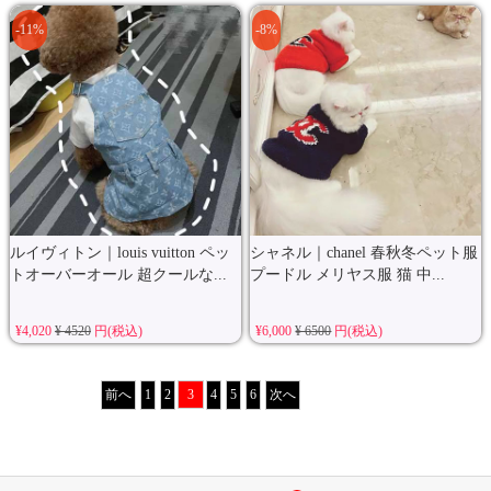
-11%
-8%
ルイヴィトン｜louis vuitton ペッ
シャネル｜chanel 春秋冬ペット服
トオーバーオール 超クールな...
プードル メリヤス服 猫 中...
¥4,020
¥ 4520
円(税込)
¥6,000
¥ 6500
円(税込)
前へ
1
2
3
4
5
6
次へ