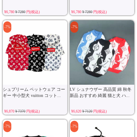
¥6,780
¥ 7280
円(税込)
¥6,780
¥ 7280
円(税込)
-7%
-7%
シュプリーム ペットウェア コー
LV シュナウザー 高品質 綿 秋冬
ギー 中小型犬 vuitton コット...
新品 おすすめ 綺麗 猫と犬 ハ...
¥6,870
¥ 7370
円(税込)
¥6,620
¥ 7120
円(税込)
-7%
-7%