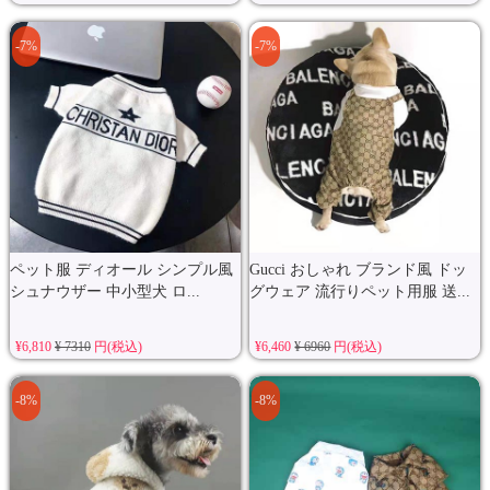
-7%
-7%
ペット服 ディオール シンプル風
Gucci おしゃれ ブランド風 ドッ
シュナウザー 中小型犬 ロ...
グウェア 流行りペット用服 送...
¥6,810
¥ 7310
円(税込)
¥6,460
¥ 6960
円(税込)
-8%
-8%