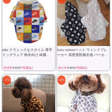
nike クラシックなスタイル 厚手
louis vuittonペット ウィンドブレ
ドッグウェア 秋冬向け 綺麗...
ーカー 高密度防風生地 パーカ...
¥4,020
¥ 4520
円(税込)
¥4,110
¥ 4610
円(税込)
-11%
-10%