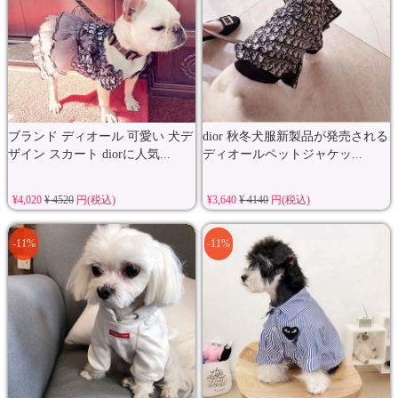
ブランド ディオール 可愛い 犬デ
dior 秋冬犬服新製品が発売される
ザイン スカート diorに人気...
ディオールペットジャケッ...
¥4,020
¥ 4520
円(税込)
¥3,640
¥ 4140
円(税込)
-11%
-11%