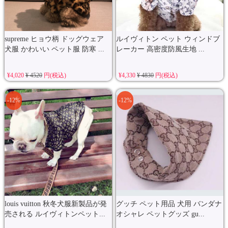
supreme ヒョウ柄 ドッグウェア
ルイヴィトン ペット ウィンドブ
犬服 かわいい ペット服 防寒 ...
レーカー 高密度防風生地 ...
¥4,020
¥ 4520
円(税込)
¥4,330
¥ 4830
円(税込)
-12%
-12%
louis vuitton 秋冬犬服新製品が発
グッチ ペット用品 犬用 バンダナ
売される ルイヴィトンペット...
オシャレ ペットグッズ gu...