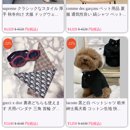
supreme クラシックなスタイル 厚
comme des garçons ペット用品 夏
手 秋冬向け 犬服 ドッグウェ...
服 通気性良い 縞シャツ ペット...
¥4,020
¥ 4520
円(税込)
¥4,020
¥ 4520
円(税込)
-12%
-12%
gucci x dior 裏表どちらも使えま
lacoste 黒と白 ペットシャツ 欧米
す 犬用バンダナ 三角 首輪 グ...
紳士風犬着 コットン生地 快...
¥3,640
¥ 4140
円(税込)
¥3,830
¥ 4330
円(税込)