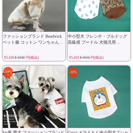
ファッションブランド Bearbrick
中小型犬 フレンチ・ブルドッグ
ペット服 コットン ワンちゃん...
高級感 プードル 犬猫汎用 ...
¥5,430
¥ 5930
円(税込)
¥5,410
¥ 5910
円(税込)
-10%
-10%
Ins風 愛犬 ファッションブランド
Gucci ドラえもん中小型犬 Tシャ