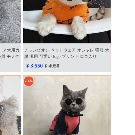
lv 犬用カ
チャンピオン ペットウェア オシャレ 猫服 犬
品質 モノグ
服 汎用 可愛い logo プリント ロゴ入り
champion 犬用 tシャツ お散歩 お出かけ 小中
¥ 3,550
¥ 4050
型犬服 春夏犬服 通気 人気 ブランド ドッグ
ウェア おしゃれ ホワイト オレンジ 安価
-14%