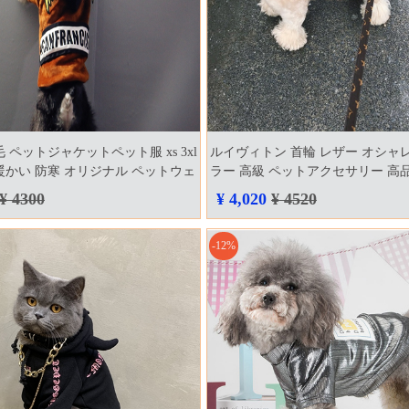
 ペットジャケットペット服 xs 3xl
ルイヴィトン 首輪 レザー オシャレ 
暖かい 防寒 オリジナル ペットウェ
ラー 高級 ペットアクセサリー 高
き 可愛い 小型犬 中型犬 大型犬 汎
ラム柄 猫首輪 可愛い louis vuitton
¥ 4300
¥ 4,020
¥ 4520
ウェア 帽子付き フードパーカー
-12%