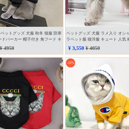
ペットグッズ 犬服 秋冬 猫服 防寒
ペットグッズ 犬服 ラメ入り オシ
ードパーカー 帽子付き 角フード キ
ラペット服 猫洋服 キュート 人気 
魔パーカー 犬洋服 防寒 暖かい コ
カピカ ピンク シルバーグレー xs x
¥ 4950
¥ 3,550
¥ 4050
け毛防止 英字プリント
ウェア
-10%