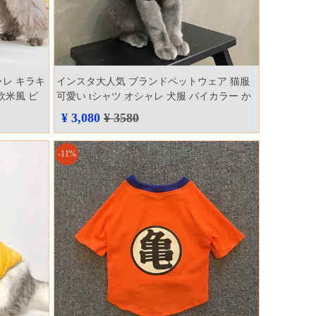
ャレ キラキ
インスタ大人気 ブランドペットウェア 猫服
欧米風 ピ
可愛い tシャツ オシャレ 犬服 バイカラー か
xl ドッグ
っこいい s 4xl 四季汎用 刺繍ロゴ入り 上品
¥ 3,080
¥ 3580
薄い 可愛い ペット用 トップス
-11%