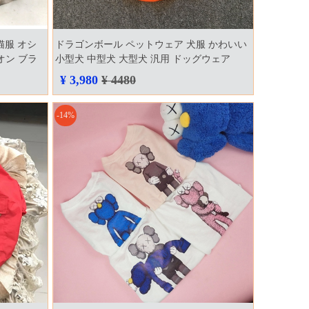
 猫服 オシ
ドラゴンボール ペットウェア 犬服 かわいい
オン ブラ
小型犬 中型犬 大型犬 汎用 ドッグウェア
 人気 防
dragonball 犬用服 tシャツ おしゃれ 洋服 パピ
¥ 3,980
¥ 4480
犬パーカー
ーウェア 人気 海外 半袖犬服 夏用 トップス
-14%