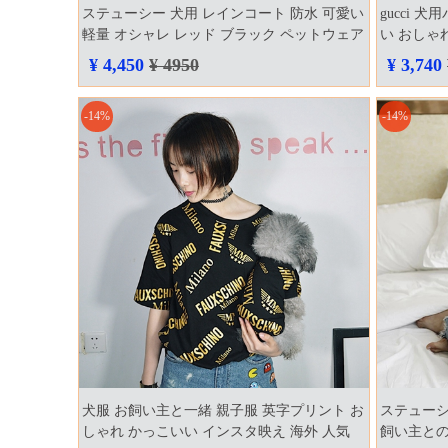
ステューシー 犬用 レインコート 防水 可愛い
gucci 
軽量 オシャレ レッド ブラック ペットウェア
い おしゃ
レインコート 小型犬 中型犬 大型犬 汎用
セサリー 
¥ 4,450
¥ 4950
¥ 3,740
stussy 犬服 お散歩 トレーナー フード付き 帽
猫アクセ
子
-14%
-14%
犬服 お飼い主と一緒 親子服 英字プリント お
ステューシー
しゃれ かっこいい インスタ映え 海外 人気
飼い主との