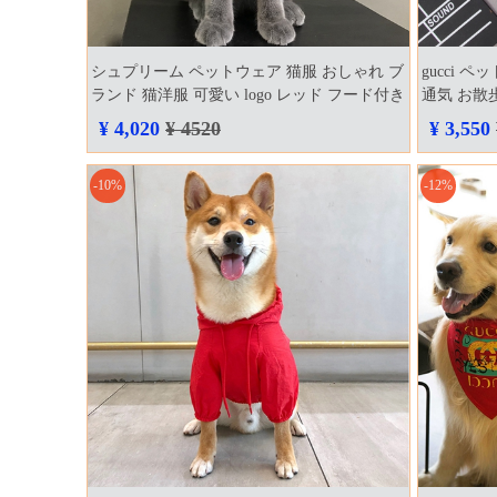
シュプリーム ペットウェア 猫服 おしゃれ ブ
gucci 
ランド 猫洋服 可愛い logo レッド フード付き
通気 お散歩
パーカー supreme 犬服 帽子 トップス オシャ
シャレ テ
¥ 4,020
¥ 4520
¥ 3,550
レ 可愛い お散歩 四季汎用 ペットグッズ
ウェア
-10%
-12%