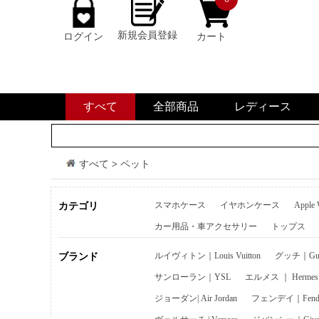
新規会員登録
ログイン
カート
すべて
全部商品
レディース
すべて
>
ペット
スマホケース
イヤホンケース
Apple
カテゴリ
カー用品・車アクセサリー
トップス
ルイヴィトン｜Louis Vuitton
グッチ｜Guc
ブランド
サンローラン｜YSL
エルメス ｜ Hermes
ジョーダン| Air Jordan
フェンデイ｜Fend