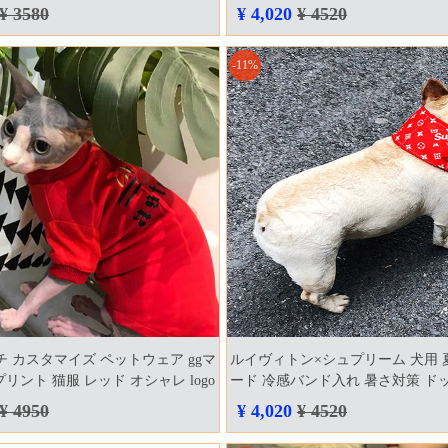
かわいい おしゃれ logo付き 可愛い
street 犬洋服 ペット 夏用 洋服 
¥ 3580
¥ 4,020
¥ 4520
ペットウェア 薄手 小型犬 中型犬
ト 人気
 激安 ロゴ
-11%
グッチ カスタマイズ ペットウェア ggマ
ルイヴィトン×シュプリーム 犬用 
リント 猫服 レッド オシャレ logo
ード 冷感バンド入れ 暑さ対策 ド
 犬兼用 パーカー
louis vuitton×supreme 保冷剤入れ l
¥ 4950
¥ 4,020
¥ 4520
首元ひんやり​ 冷感スカーフ 冷やし
物 涼しい