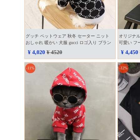
グッチ ペットウェア 秋冬 セーター ニット
オリジナル
おしゃれ 暖かい 犬服 gucci ロゴ入り ブラン
可愛い フ
ド 猫服 可愛い 防寒 抜け毛防止 オシャレ ペ
ュート 悪
¥ 4,020
¥ 4520
¥ 4,450
ット服 人気
ットン 抜
-11%
-12%