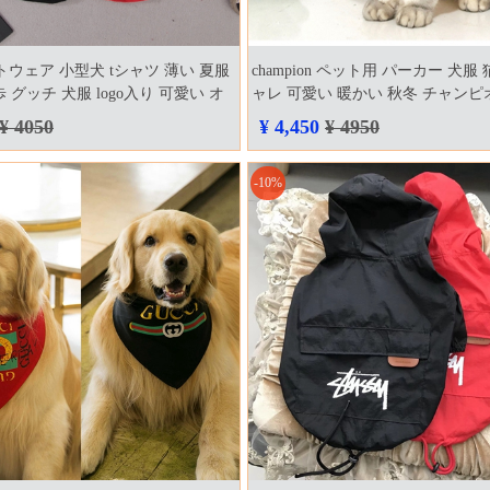
ペットウェア 小型犬 tシャツ 薄い 夏服
champion ペット用 パーカー 犬服
 グッチ 犬服 logo入り 可愛い オ
ャレ 可愛い 暖かい 秋冬 チャンピ
ディ 服 パーカー ブランド ドッグ
ンド ペットウェア イエロー ブルー
¥ 4050
¥ 4,450
¥ 4950
寒 フード付き 可愛い 帽子付き 
-10%