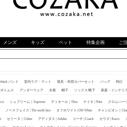
メンズ
キッズ
ペット
特集企画
ご
 Watch バンド
室内ラグ・マット
寝具・布団カバーセット
バッグ
時計
ボトムス
アンダーウェア
水着
帽子
ソックス/靴下
家庭・インテリ
ci
シュプリーム｜Supreme
ディオール｜Dior
ナイキ | Nike
クロムハーツ｜C
ノースフェイス | The north face
オフホワイト| Off-White
チャンピオン｜Cham
i
セリーヌ｜Celine
アディダス | Adidas
コーチ | Coach
カウズ | Kaws