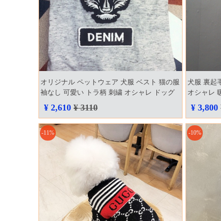
オリジナル ペットウェア 犬服 ベスト 猫の服
犬服 裏起毛
袖なし 可愛い トラ柄 刺繍 オシャレ ドッグ
オシャレ 
ウェア ペット用服
ア 羽根付
¥ 2,610
¥ 3110
¥ 3,800
用 ドッグ
-11%
-10%