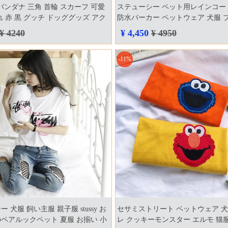
犬用バンダナ 三角 首輪 スカーフ 可愛
ステューシー ペット用レインコー
れ 赤 黒 グッチ ドッググッズ アク
防水パーカー ペットウェア 犬服 
ペット用品 人気 飾り パロディー
stussy フード付き犬パーカー おし
¥ 4240
¥ 4,450
¥ 4950
サリー
止めトップス ドッグ服 軽量
-11%
 犬服 飼い主服 親子服 stussy お
セサミストリート ペットウェア 犬
ペアルックペット 夏服 お揃い 小
レ クッキーモンスター エルモ 猫服 s