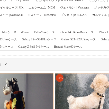
chy
ロエベ | Loewe
コムデギャルソン | Comme des Garçons
ミュウミュウ｜Mi
イケルコース| MK
エムシーエム | MCM
ヴェトモン｜Vetements
ボッテガヴェネ
ー | Swarovski
モスキーノ | Moschino
ブルガリ | BVLGARI
カルティエ｜Ca
6ProMaxケース
iPhone15~15ProMaxケース
iPhone14~14ProMaxケース
iPhone
S25Ultraケース
Galaxy S24~S24Ultraケース
Galaxy S23~S23Ultraケース
Galax
ip 5~1ケース
Galaxy Z Fold 5~1ケース
Huawei Mate 60ケース
順
-11%