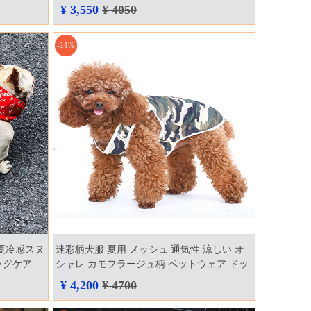
鮮やか キュー
ディッキーズ 服 夏 薄手 通気性 ブランドド
¥ 3,550
¥ 4050
ッグウェア ファッション 人気 bigロゴ
-11%
夏冷感スヌ
迷彩柄犬服 夏用 メッシュ 通気性 涼しい オ
ッグケア
シャレ カモフラージュ柄 ペットウェア ドッ
v sup 犬用品
グウェア 抜け毛対策
¥ 4,200
¥ 4700
 犬 首巻き