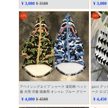
お飼い主とのペアルック 犬用 洋服 tシャツ
型犬 洋服 
¥ 3,080
¥ 3580
¥ 3,080
ドッグウェア ペットグッズ ゴールド模様 お
おしゃれ 
しゃれ
夏用犬洋服
-11%
-10%
アベイシングエイプ シャーク 迷彩柄 ペット
gucci 
服 犬用 洋服 猫兼用 オシャレ ブルー グリー
ーク ロゴプ
ン aape ドッグウェア フード付き パーカー フ
付き 人気
¥ 4,080
¥ 4580
¥ 4,450
ァスナータイプ 人気 かっこいい 可愛い 犬服
bape shark 猫服 サメ柄