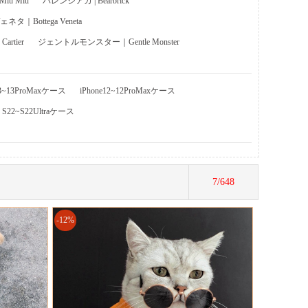
u Miu
バレンシアガ | Bearbrick
タ｜Bottega Veneta
rtier
ジェントルモンスター｜Gentle Monster
13~13ProMaxケース
iPhone12~12ProMaxケース
y S22~S22Ultraケース
7/648
-12%