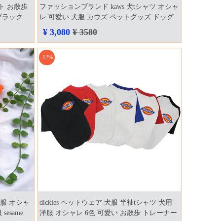
ト お散歩
ファッションブランド kaws 犬tシャツ オシャ
ブラック
レ 可愛い 犬服 カウズ ペットグッズ ドッグ
ゃれ 日焼け
ウェア 小型犬 薄い 夏 トップス 猫 ワンちゃ
¥ 3,080
¥ 3580
ん 愛犬 犬アクセサリー ペット服 半袖 お散
歩 通気
-12%
服 オシャ
dickies ペットウェア 犬服 半袖tシャツ 犬用
esame
洋服 オシャレ 6色 可愛い お散歩 トレーナー