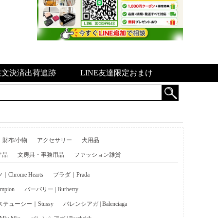
注文決済出荷追跡
LINE友達限定おまけ
財布/小物
アクセサリー
犬用品
ア品
文房具・事務用品
ファッション雑貨
hrome Hearts
プラダ｜Prada
pion
バーバリー | Burberry
ステューシー｜Stussy
バレンシアガ | Balenciaga