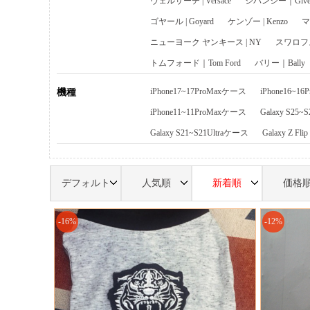
ヴェルサーチ | Versace
ジバンシー｜Given
ゴヤール | Goyard
ケンゾー | Kenzo
マ
ニューヨーク ヤンキース | NY
スワロフスキ
トムフォード｜Tom Ford
バリー｜Bally
iPhone17~17ProMaxケース
iPhone16~1
機種
iPhone11~11ProMaxケース
Galaxy S25~
Galaxy S21~S21Ultraケース
Galaxy Z Fl
デフォルト
人気順
新着順
価格
-16%
-12%