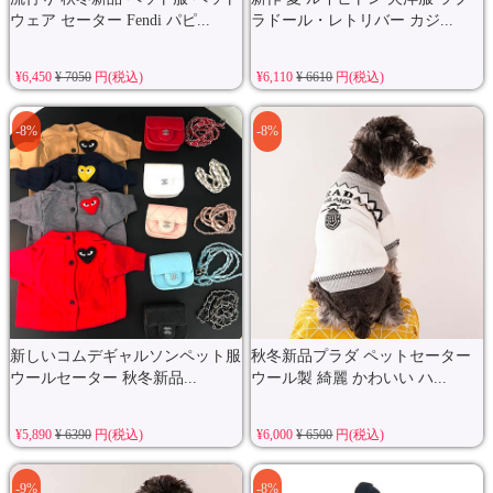
ウェア セーター Fendi パピ...
ラドール・レトリバー カジ...
¥6,450
¥ 7050
円(税込)
¥6,110
¥ 6610
円(税込)
-8%
-8%
新しいコムデギャルソンペット服
秋冬新品プラダ ペットセーター
ウールセーター 秋冬新品...
ウール製 綺麗 かわいい ハ...
¥5,890
¥ 6390
円(税込)
¥6,000
¥ 6500
円(税込)
-9%
-8%