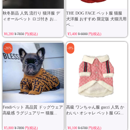
秋冬新品 人気 流行り 猫洋服 デ
THE DOG FACE ペット服 猫服
ィオールペット ロゴ付き お...
犬洋服 おすすめ 限定版 犬猫汎用
ペ...
¥6,280
¥ 7850
円(税込)
¥5,400
¥ 6000
円(税込)
-26%
-9%
Fendiペット 高品質 ドッグウェア
高級 ワンちゃん服 gucci 人気 か
高級感 ラグジュアリー 猫服...
わいい オシャレ ペット服 GG...
¥5,800
¥ 7890
円(税込)
¥6,100
¥ 6700
円(税込)