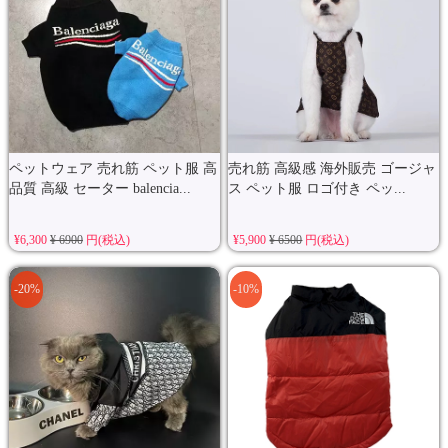
ペットウェア 売れ筋 ペット服 高
売れ筋 高級感 海外販売 ゴージャ
品質 高級 セーター balencia...
ス ペット服 ロゴ付き ペッ...
¥6,300
¥ 6900
円(税込)
¥5,900
¥ 6500
円(税込)
-20%
-10%