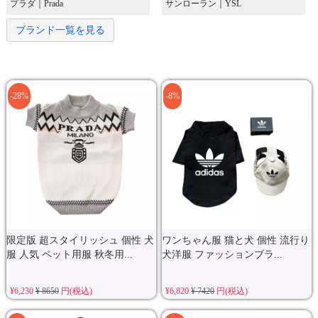
プラダ｜Prada
サンローラン｜YSL
ブランド一覧を見る
-28%
-8%
限定版 超スタイリッシュ 個性 犬
ワンちゃん服 猫と犬 個性 流行り
服 人気 ペット用服 秋冬用...
犬洋服 ファッションブラ...
¥6,230
¥ 8650
円(税込)
¥6,820
¥ 7420
円(税込)