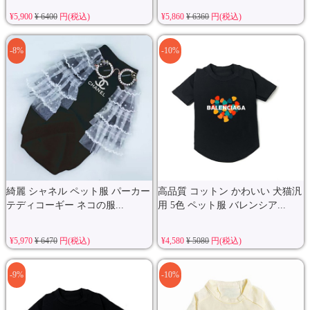
¥5,900
¥ 6400
円(税込)
¥5,860
¥ 6360
円(税込)
-8%
-10%
綺麗 シャネル ペット服 パーカー
高品質 コットン かわいい 犬猫汎
テディコーギー ネコの服...
用 5色 ペット服 バレンシア...
¥5,970
¥ 6470
円(税込)
¥4,580
¥ 5080
円(税込)
-9%
-10%