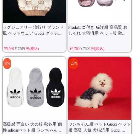
ラグジュアリー 流行り ブランド
Pradaロゴ付き 猫洋服 高品質 お
風 ペットウェア Gucci グッチ...
しゃれ 犬猫汎用 ペット服 激...
¥5,980
¥ 7569
円(税込)
¥6,700
¥ 7300
円(税込)
-9%
-28%
高級感 面白い 犬の服 秋冬用 個
ワンちゃん服 ペットGucci ペット
性 adidasペット服 ワンちゃん...
服 高級 人気 犬猫汎用 Gucci ...