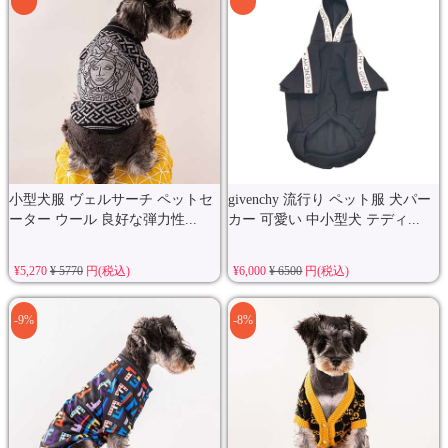
小型犬服 ヴェルサーチ ペットセ
givenchy 流行り ペット服 犬パー
ーター ウール 良好な弾力性...
カー 可愛い 中小型犬 テディ...
¥5,270
¥ 5770
円(税込)
¥6,000
¥ 6500
円(税込)
-9%
-8%