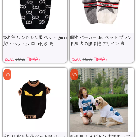
売れ筋 ワンちゃん服 ペット gucci
個性 パーカー diorペット ブラン
安い ペット服 ロゴ付き 高...
ド風 犬の服 創意デザイン 高...
¥5,820
¥ 6420
円(税込)
¥5,980
¥ 6580
円(税込)
-9%
-8%
流行り 秋冬新品 ペット服 ペット
新作 夏 ルイビトン 犬洋服 ラブ