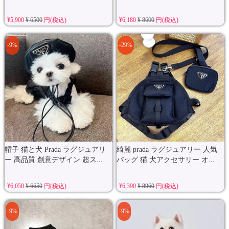
¥5,900
¥ 6500
円(税込)
¥6,180
¥ 8600
円(税込)
-9%
-29%
帽子 猫と犬 Prada ラグジュアリ
綺麗 prada ラグジュアリー 人気
ー 高品質 創意デザイン 超ス...
バッグ 猫 犬アクセサリー オ...
¥6,050
¥ 6650
円(税込)
¥6,390
¥ 8960
円(税込)
-9%
-9%