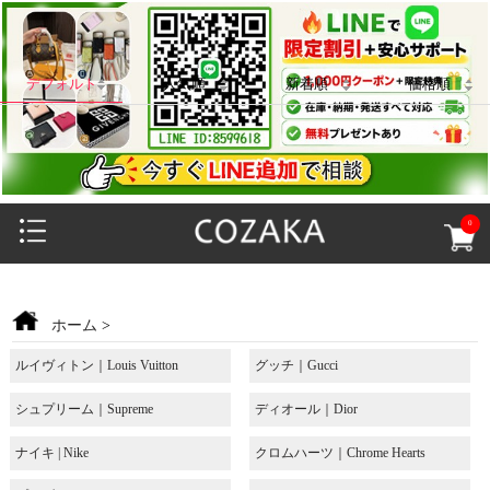
デフォルト
人気順
新着順
価格順
0
ホーム
>
ルイヴィトン｜Louis Vuitton
グッチ｜Gucci
シュプリーム｜Supreme
ディオール｜Dior
ナイキ | Nike
クロムハーツ｜Chrome Hearts