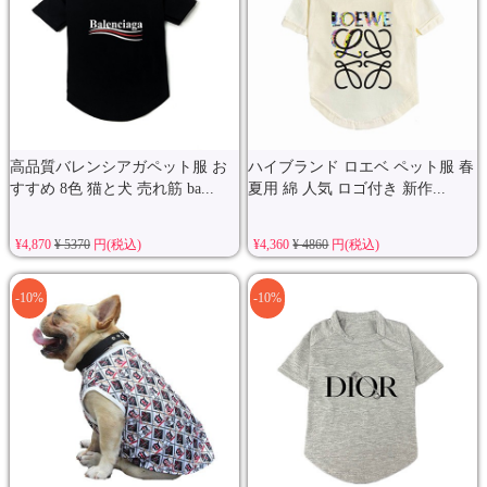
高品質バレンシアガペット服 お
ハイブランド ロエベ ペット服 春
すすめ 8色 猫と犬 売れ筋 ba...
夏用 綿 人気 ロゴ付き 新作...
¥4,870
¥ 5370
円(税込)
¥4,360
¥ 4860
円(税込)
-10%
-10%