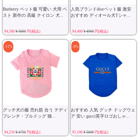
Burberry ペット服 可愛い 犬用 ベ
人気ブランドdiorペット服 激安
スト 新作の 高級 ナイロン 犬...
おすすめ ディオール犬Tシャ...
¥4,500
¥ 5000
円(税込)
¥4,460
¥ 4960
円(税込)
-11%
-9%
グッチ犬の服 売れ筋 合う テディ
おすすめ 人気 グッチ ドッグウェ
フレンチ・ブルドッグ 猫...
ア 安い gucci英字ロゴおしゃ...
¥4,250
¥ 4750
円(税込)
¥5,100
¥ 5600
円(税込)