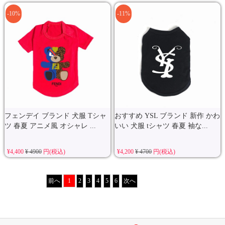
-10%
-11%
フェンデイ ブランド 犬服 Tシャ
おすすめ YSL ブランド 新作 かわ
ツ 春夏 アニメ風 オシャレ ...
いい 犬服 tシャツ 春夏 袖な...
¥4,400
¥ 4900
円(税込)
¥4,200
¥ 4700
円(税込)
前へ
1
2
3
4
5
6
次へ