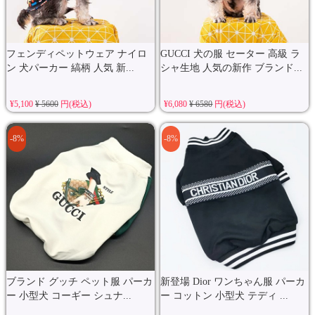
フェンディペットウェア ナイロ
GUCCI 犬の服 セーター 高級 ラ
ン 犬パーカー 縞柄 人気 新...
シャ生地 人気の新作 ブランド...
¥5,100
¥ 5600
円(税込)
¥6,080
¥ 6580
円(税込)
-8%
-8%
ブランド グッチ ペット服 パーカ
新登場 Dior ワンちゃん服 パーカ
ー 小型犬 コーギー シュナ...
ー コットン 小型犬 テディ ...