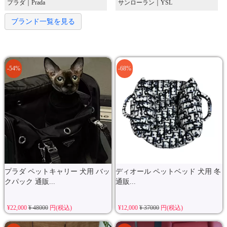
プラダ｜Prada
サンローラン｜YSL
ブランド一覧を見る
-54%
-68%
プラダ ペットキャリー 犬用 バッ
ディオール ペットベッド 犬用 冬
クパック 通販...
通販...
¥22,000
¥ 48000
円(税込)
¥12,000
¥ 37000
円(税込)