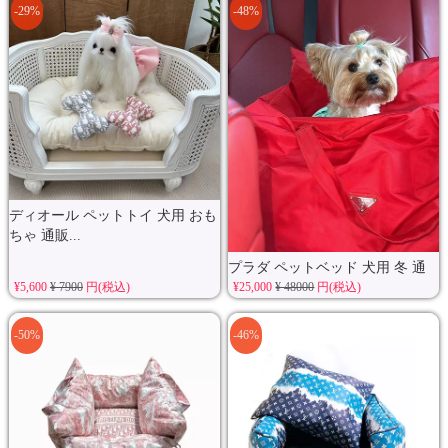
-29%
-48%
ディオール ペットトイ 犬用 おも
ちゃ 通販...
プラダ ペットベッド 犬用 冬 通
¥5,600
¥ 7900
円(税込)
¥25,000
¥ 48000
円(税込)
販...
-50%
-46%