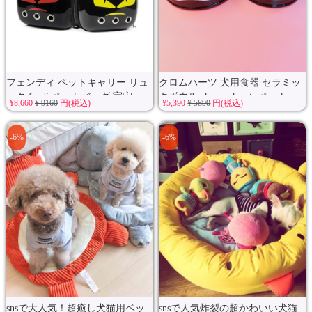
フェンディ ペットキャリー リュ
クロムハーツ 犬用食器 セラミッ
ック fendi ペットバッグ 宇宙...
クボウル chrome hearts ペット...
¥8,660
¥ 9160
円(税込)
¥5,390
¥ 5890
円(税込)
-6%
-6%
snsで大人気！超癒し犬猫用ベッ
snsで人気炸裂の超かわいい犬猫