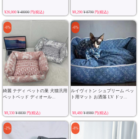
¥26,000
¥ 48000
円(税込)
¥8,290
¥ 8790
円(税込)
-6%
-6%
綺麗 テディ ペットの巣 犬猫汎用
ルイヴィトン シュプリーム ペッ
ペットベッド ディオール...
ト用マット お洒落 LV ドッ...
¥8,330
¥ 8830
円(税込)
¥8,480
¥ 8980
円(税込)
-2%
-8%