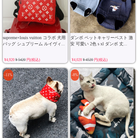
supreme×louis vuitton コラボ 犬用
ダンボ ペットキャリーベスト 激
バッグ シュプリーム ルイヴィ...
安 可愛い 2色 s xl ダンボ 丈...
¥4,920
¥ 5420
円(税込)
¥4,020
¥ 4520
円(税込)
-11%
-8%