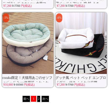
ド ブランド かわいい 犬用マ...
用ベッド！アヒル 猿 蛙 うさ...
¥7,260
¥ 7760
円(税込)
¥7,260
¥ 7760
円(税込)
-5%
-6%
cozaka限定！犬猫用あごのせソフ
グッチ風 ペット ベッド エンブロ
ァベッド 2way使用可 ふわふわ...
イダリー付き ふんわり抗菌...
¥10,060
¥ 10560
円(税込)
¥7,260
¥ 7760
円(税込)
前へ
1
2
次へ