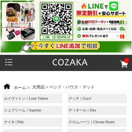
デフォルト
人気順
新着順
価格順
0
犬用品
>
ベッド・ハウス・マット
ホーム
>
ルイヴィトン｜Louis Vuitton
グッチ｜Gucci
シュプリーム｜Supreme
ディオール｜Dior
ナイキ | Nike
クロムハーツ｜Chrome Hearts