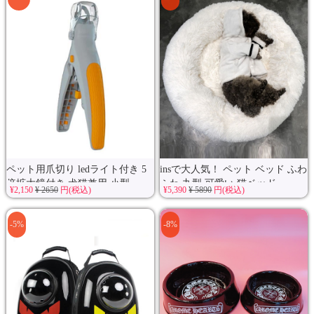
ペット用爪切り ledライト付き 5
insで大人気！ ペット ベッド ふわ
倍拡大鏡付き 犬猫兼用 小型...
ふわ 丸型 可愛い 猫ベッド...
¥2,150
¥ 2650
円(税込)
¥5,390
¥ 5890
円(税込)
-5%
-8%