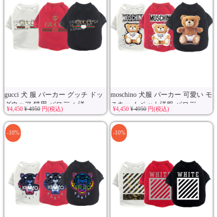
gucci 犬 服 パーカー グッチ ドッ
moschino 犬服 パーカー 可愛い モ
グウェア 猫用 パロディ 洋...
スキーノ ペット洋服 パロデ...
¥4,450
¥ 4950
円(税込)
¥4,450
¥ 4950
円(税込)
-10%
-10%