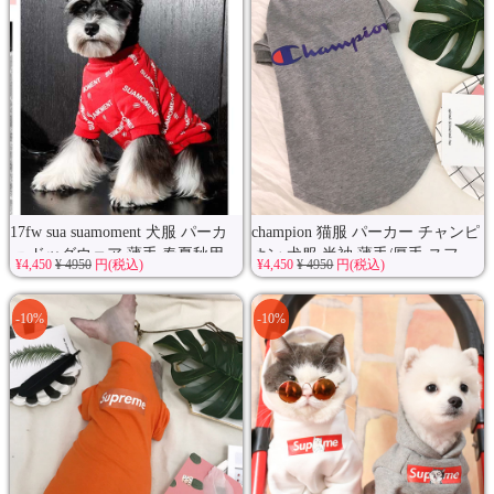
17fw sua suamoment 犬服 パーカ
champion 猫服 パーカー チャンピ
ー ドッグウェア 薄手 春夏秋用
オン 犬服 半袖 薄手/厚手 スフ...
¥4,450
¥ 4950
円(税込)
¥4,450
¥ 4950
円(税込)
シ...
-10%
-10%