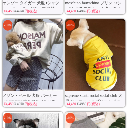
ケンゾー タイガー 犬服 tシャツ
moschino fauxschino プリントtシ
kenzo tiger ドッグウェア 半袖...
ャツ 犬服 モスキーノ 犬とのペ
¥4,450
¥ 4950
円(税込)
¥4,450
¥ 4950
円(税込)
ア...
-10%
-10%
メゾン・ペール 犬服 パーカー
supremeｘanti social social club 犬
maison pere 犬とのペアルック
服 パーカー シュプリーム ドッ
¥4,450
¥ 4950
円(税込)
¥4,450
¥ 4950
円(税込)
可...
グ...
-10%
-10%