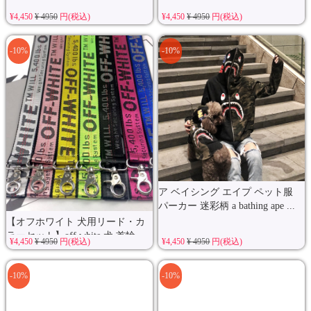
¥4,450
¥ 4950
円(税込)
¥4,450
¥ 4950
円(税込)
-10%
-10%
ア ベイシング エイプ ペット服
パーカー 迷彩柄 a bathing ape ...
【オフホワイト 犬用リード・カ
ラーセット】off white 犬 首輪...
¥4,450
¥ 4950
円(税込)
¥4,450
¥ 4950
円(税込)
-10%
-10%