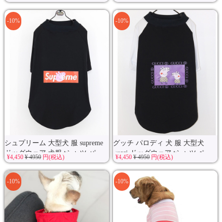
-10%
-10%
シュプリーム 大型犬 服 supreme
グッチ パロディ 犬 服 大型犬
ドッグウェア 犬服 tシャツ パ...
gucci ドッグウェア tシャツ ペ...
¥4,450
¥ 4950
円(税込)
¥4,450
¥ 4950
円(税込)
-10%
-10%