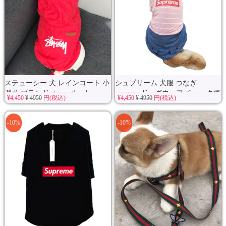
ステューシー 犬 レインコート 小
シュプリーム 犬服 つなぎ
型犬 ブランド stussy ペット...
supreme ドッグウェア チェック柄
¥4,450
¥ 4950
円(税込)
¥4,450
¥ 4950
円(税込)
薄...
-10%
-10%