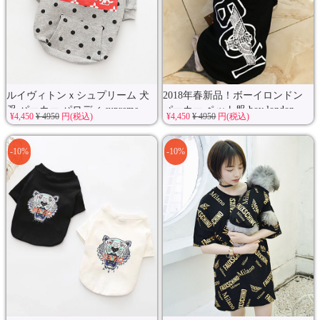
ルイヴィトンｘシュプリーム 犬
2018年春新品！ボーイロンドン
服 パーカー パロディ supreme...
パーカー ペット服 boy london
¥4,450
¥ 4950
円(税込)
¥4,450
¥ 4950
円(税込)
犬...
-10%
-10%