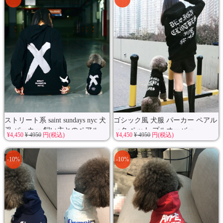
ストリート系 saint sundays nyc 犬
ゴシック風 犬服 パーカー ペアル
服 パーカー 飼い主とのペアル...
ック ペット プルオーバー...
¥4,450
¥ 4950
円(税込)
¥4,450
¥ 4950
円(税込)
-10%
-10%