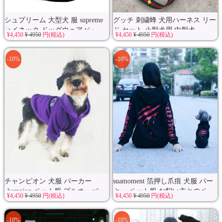
シュプリーム 大型犬 服 supreme
グッチ 刺繍蜂 犬用ハーネス リー
ハイネック ドッグウェア tシ...
ド セット 小型犬用 中型犬...
¥4,450
¥ 4950
円(税込)
¥4,450
¥ 4950
円(税込)
-10%
-10%
チャンピオン 犬服 パーカー
suamoment 箔押し爪痕 犬服 パー
champion ペット服 プルオーバー
カー ペット服 お飼い主とのペ...
¥4,450
¥ 4950
円(税込)
¥4,450
¥ 4950
円(税込)
...
-10%
-10%