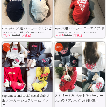
champion 犬服 パーカー チャンピ
aape 犬服 パーカー エーエイプ ド
オン ペット服 プルオーバー ...
ッグウェア フーディー aape...
¥4,450
¥ 4950
円(税込)
¥4,450
¥ 4950
円(税込)
-10%
-10%
supremeｘanti social social club 犬
ストリート系 ペット服 パーカー
服 パーカー シュプリーム ドッ
犬とのペアルック お飼い主...
グ...