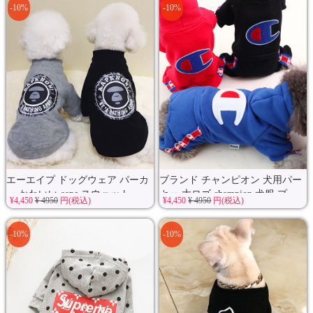
-10%
-10%
エーエイプ ドッグウェア パーカ
ブランド チャンピオン 犬用パー
ー かわいい aape スウェット...
カー 大ロゴ champion 犬服 プ...
¥4,450
¥ 4950
円(税込)
¥4,450
¥ 4950
円(税込)
-10%
-10%