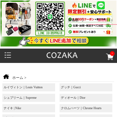
デフォルト
人気順
新着順
価格順
0
ホーム
>
ルイヴィトン｜Louis Vuitton
グッチ｜Gucci
シュプリーム｜Supreme
ディオール｜Dior
ナイキ | Nike
クロムハーツ｜Chrome Hearts