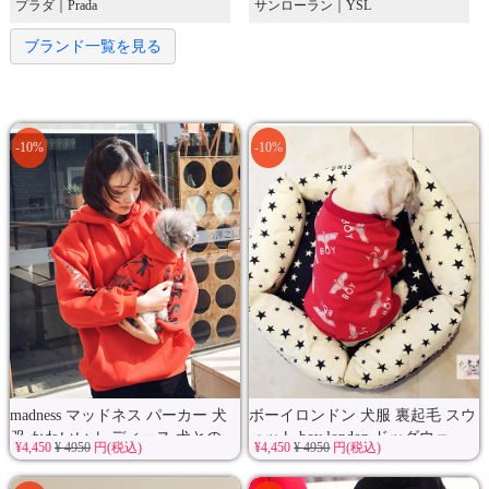
プラダ｜Prada
サンローラン｜YSL
ブランド一覧を見る
-10%
-10%
madness マッドネス パーカー 犬
ボーイロンドン 犬服 裏起毛 スウ
服 かわいい レディース 犬との...
ェット boy london ドッグウェ...
¥4,450
¥ 4950
円(税込)
¥4,450
¥ 4950
円(税込)