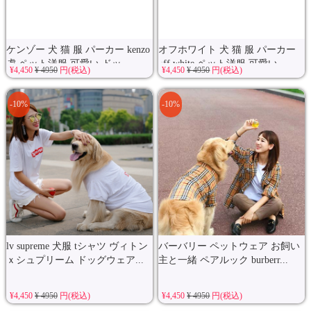
ケンゾー 犬 猫 服 パーカー kenzo
オフホワイト 犬 猫 服 パーカー
虎 ペット洋服 可愛い ドッ...
off white ペット洋服 可愛い ...
¥4,450
¥ 4950
円(税込)
¥4,450
¥ 4950
円(税込)
-10%
-10%
lv supreme 犬服 tシャツ ヴィトン
バーバリー ペットウェア お飼い
ｘシュプリーム ドッグウェア...
主と一緒 ペアルック burberr...
¥4,450
¥ 4950
円(税込)
¥4,450
¥ 4950
円(税込)