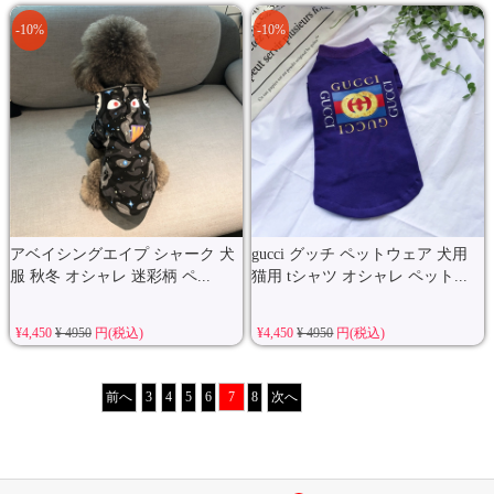
-10%
-10%
アベイシングエイプ シャーク 犬
gucci グッチ ペットウェア 犬用
服 秋冬 オシャレ 迷彩柄 ペ...
猫用 tシャツ オシャレ ペット...
¥4,450
¥ 4950
円(税込)
¥4,450
¥ 4950
円(税込)
前へ
3
4
5
6
7
8
次へ