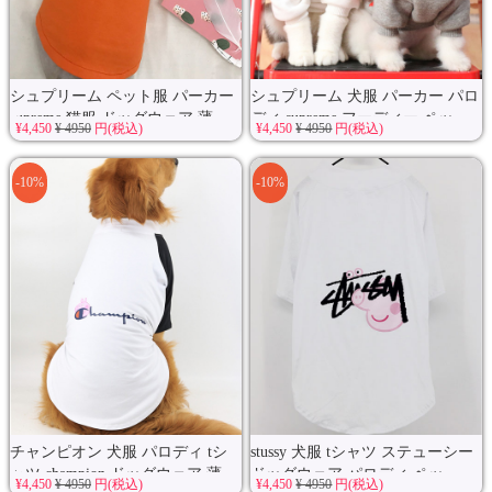
シュプリーム ペット服 パーカー
シュプリーム 犬服 パーカー パロ
supreme 猫服 ドッグウェア 薄...
ディ supreme フーディー ペッ...
¥4,450
¥ 4950
円(税込)
¥4,450
¥ 4950
円(税込)
-10%
-10%
チャンピオン 犬服 パロディ tシ
stussy 犬服 tシャツ ステューシー
ャツ champion ドッグウェア 薄...
ドッグウェア パロディ ペッ...
¥4,450
¥ 4950
円(税込)
¥4,450
¥ 4950
円(税込)