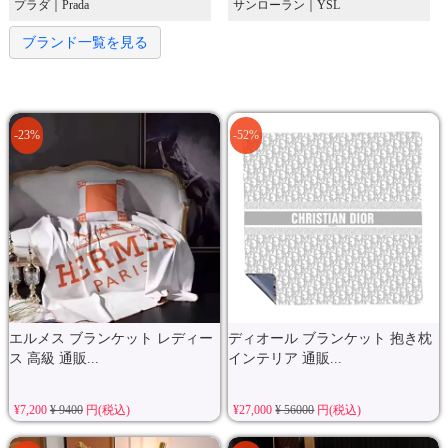
プラダ｜Prada
サンローラン｜YSL
ブランド一覧を見る
-23%
-52%
エルメス ブランケット レディー
ディオール ブランケット 抱き枕
ス 高級 通販...
インテリア 通販...
¥7,200
¥ 9400
円(税込)
¥27,000
¥ 56000
円(税込)