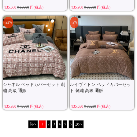
¥35,680
¥ 50000
円(税込)
¥35,980
¥ 36580
円(税込)
-22%
-2%
シャネル ベッドカバーセット 刺
ルイヴィトン ベッドカバーセッ
繍 高級 通販...
ト 刺繍 高級 通販...
¥35,930
¥ 46000
円(税込)
¥35,630
¥ 36230
円(税込)
前へ
1
2
3
4
5
6
次へ