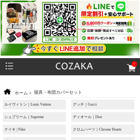
デフォルト
人気順
新着順
価格順
0
寝具・布団カバーセット
ホーム
>
ルイヴィトン｜Louis Vuitton
グッチ｜Gucci
シュプリーム｜Supreme
ディオール｜Dior
ナイキ | Nike
クロムハーツ｜Chrome Hearts